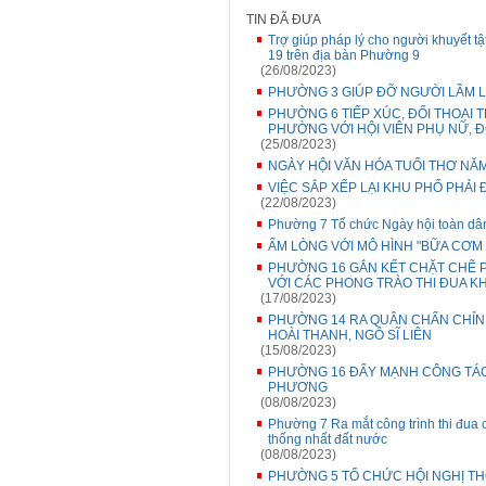
TIN ĐÃ ĐƯA
Trợ giúp pháp lý cho người khuyết tậ
19 trên địa bàn Phường 9
(26/08/2023)
PHƯỜNG 3 GIÚP ĐỠ NGƯỜI LẦM L
PHƯỜNG 6 TIẾP XÚC, ĐỐI THOẠI 
PHƯỜNG VỚI HỘI VIÊN PHỤ NỮ, Đ
(25/08/2023)
NGÀY HỘI VĂN HÓA TUỔI THƠ NĂM
VIỆC SẮP XẾP LẠI KHU PHỐ PHẢ
(22/08/2023)
Phường 7 Tổ chức Ngày hội toàn dâ
ẤM LÒNG VỚI MÔ HÌNH "BỮA CƠM
PHƯỜNG 16 GẮN KẾT CHẶT CHẼ P
VỚI CÁC PHONG TRÀO THI ĐUA K
(17/08/2023)
PHƯỜNG 14 RA QUÂN CHẤN CHỈN
HOÀI THANH, NGÔ SĨ LIÊN
(15/08/2023)
PHƯỜNG 16 ĐẨY MẠNH CÔNG TÁC C
PHƯƠNG
(08/08/2023)
Phường 7 Ra mắt công trình thi đu
thống nhất đất nước
(08/08/2023)
PHƯỜNG 5 TỔ CHỨC HỘI NGHỊ THÔ