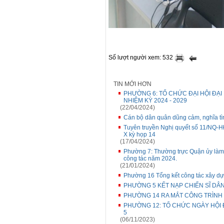
Số lượt người xem: 532
TIN MỚI HƠN
PHƯỜNG 6: TỔ CHỨC ĐẠI HỘI ĐẠI 
NHIỆM KỲ 2024 - 2029
(22/04/2024)
Cán bộ dân quân dũng cảm, nghĩa tì
Tuyên truyền Nghị quyết số 11/NQ-
X kỳ họp 14
(17/04/2024)
Phường 7: Thường trực Quận ủy làm
công tác năm 2024.
(21/01/2024)
Phường 16 Tổng kết công tác xây 
PHƯỜNG 5 KẾT NẠP CHIẾN SĨ D
PHƯỜNG 14 RA MẮT CÔNG TRÌNH 
PHƯỜNG 12: TỔ CHỨC NGÀY HỘI 
5
(06/11/2023)