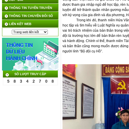
được tham gia nhập ngũ để học tập, rèn lu
THÔNG TIN TUYÊN TRUYỀN
luyện để trở thành quân nhân gương mẫu,
với kỳ vọng của gia đình và địa phương, H
THÔNG TIN CHUYỂN ĐỔI SỐ
Trong khi đó, thanh niên Hứa Văn
LIÊN KẾT WEB
học tập và tìm hiểu về Luật Nghĩa vụ quân
vai trò trách nhiệm của bản thân trong v
đội là trường học lớn để bản thân rèn luy
và hành động. Chính vì thế, thanh niên Tà
và bản thân cũng mong muốn được đứng 
người lính “Bộ đội cụ Hồ”.
SỐ LƯỢT TRUY CẬP
5
8
3
4
2
7
0
8