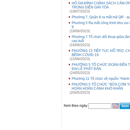
HỘ GIA ĐÌNH CHÍNH SÁCH CẢM Ơ
TRONG DIỆN GIẢI TỎA
(19/07/2023)
Phường 7, Quận 8 ra mắt mã QR - qué
Phường 5 Ra mắt công trình khu vui c
9
(18/06/2023)
Phường 7 Tổ chức đối thoại giữa lãn
cao tuổi
(16/06/2023)
PHƯỜNG 13 TIẾP TỤC HỖ TRỢ, C
BỆNH COVID-19
(15/06/2023)
PHƯỜNG 5 TỔ CHỨC ĐOÀN ĐẾN T
ĐẠI LỄ PHẬT ĐẢN
(24/05/2023)
Phường 11 Tổ chức về nguồn "Hành t
PHƯỜNG 5 TỔ CHỨC “BỮA CƠM Y
HOÀN HOÀN CẢNH KHÓ KHĂN
(20/05/2023)
Xem theo ngày