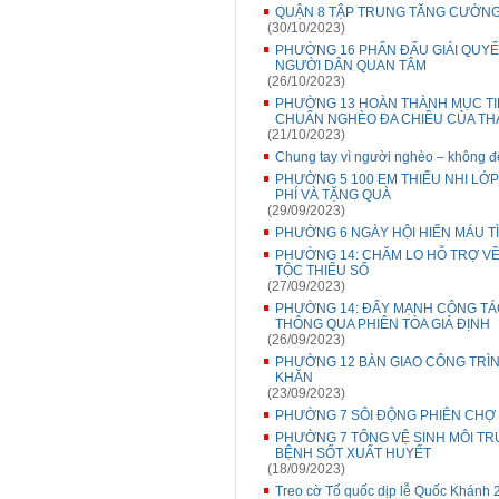
QUẬN 8 TẬP TRUNG TĂNG CƯỜNG,
(30/10/2023)
PHƯỜNG 16 PHẤN ĐẤU GIẢI QUYẾ
NGƯỜI DÂN QUAN TÂM
(26/10/2023)
PHƯỜNG 13 HOÀN THÀNH MỤC T
CHUẨN NGHÈO ĐA CHIỀU CỦA THÀN
(21/10/2023)
Chung tay vì người nghèo – không để
PHƯỜNG 5 100 EM THIẾU NHI LỚ
PHÍ VÀ TẶNG QUÀ
(29/09/2023)
PHƯỜNG 6 NGÀY HỘI HIẾN MÁU T
PHƯỜNG 14: CHĂM LO HỖ TRỢ VỀ
TỘC THIỂU SỐ
(27/09/2023)
PHƯỜNG 14: ĐẨY MẠNH CÔNG TÁC
THÔNG QUA PHIÊN TÒA GIẢ ĐỊNH
(26/09/2023)
PHƯỜNG 12 BÀN GIAO CÔNG TRÌ
KHĂN
(23/09/2023)
PHƯỜNG 7 SÔI ĐỘNG PHIÊN CHỢ 
PHƯỜNG 7 TỔNG VỆ SINH MÔI TR
BỆNH SỐT XUẤT HUYẾT
(18/09/2023)
Treo cờ Tổ quốc dịp lễ Quốc Khánh 2