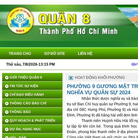
TRANG CHỦ
SƠ ĐỒ SITE
LIÊN HỆ
Thứ sáu, 7/8/2026-13:15 PM
QUYẾT 
GIỚI THIỆU QUẬN 8
HOẠT ĐỘNG KHỐI PHƯỜNG
PHƯỜNG 9 GƯƠNG MẶT TRẺ
TIN TỨC SỰ KIỆN
NGHĨA VỤ QUÂN SỰ 2024
CHỈ ĐẠO ĐIỀU HÀNH
Nhận thức được nghĩa vụ và trách
THÔNG CÁO BÁO CHÍ
trụ sở Ban Chỉ huy quân sự Phường 9, hai
địa chỉ 08C Hưng Phú, Phường 9) và Hứa 
THÔNG BÁO
Đình, Phường 9) đã hăng hái viết đơn tìn
QUY HOẠCH & PHÁT TRIỂN
Thanh niên Huỳnh Hữu Hải tốt ng
tự lập từ khi còn bé. Trong quá trình học
DỰ ÁN, HẠNG MỤC
Đoàn, phong trào thanh niên ở địa phươn
Cộng sản Việt Nam và giữ chức vụ Phó
HỎI - ĐÁP