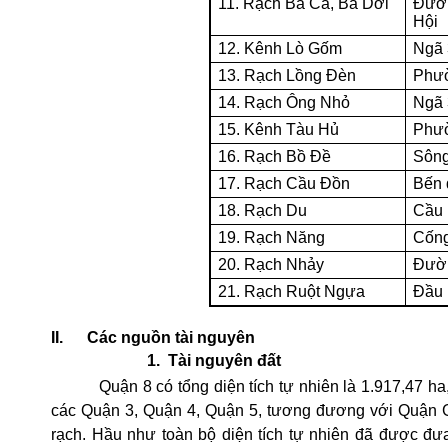
11. Rạch Bà Cả, Bà Dơi
Đườn
Hội
12. Kênh Lò Gốm
Ngã 
13. Rạch Lồng Đèn
Phư
14. Rạch Ông Nhỏ
Ngã 
15. Kênh Tàu Hủ
Phư
16. Rạch Bồ Đề
Sông
17. Rạch Cầu Đồn
Bến 
18. Rạch Du
Cầu 
19. Rạch Năng
Cốn
20. Rạch Nhảy
Đườ
21. Rạch Ruột Ngựa
Đầu
II.
Các nguồn tài nguyên
1.
Tài nguyên đất
Quận 8 có tổng diện tích tự nhiên là 1.917,47 h
các Quận 3, Quận 4, Quận 5, tương đương với Quận Gò
rạch. Hầu như toàn bộ diện tích tự nhiên đã được đư