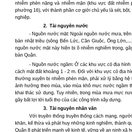
nhiễm phèn nặng và nhiễm mặn (khu vực đất nhiễm p
phường 16), với thành phần cơ giới chủ yếu là sét, bột,
nghiệp.
2.
Tài nguyên nước
- Nguồn nước mặt: Ngoài nguồn nước mưa, trên 
bán nhật triều (sông Bến Lức, Cần Giuộc, Ông Lớn,...
nguồn nước mặt này hiện bị ô nhiễm nghiêm trọng, gâ
bàn Quận.
- Nguồn nước ngầm: Ở các khu vực có địa hình
cách mặt đất khoảng 1 - 2 m. Đối với khu vực có địa 
thường xuyên bị nhiễm phèn mặn, phải xử lý bằng hệ 
ảnh hưởng theo mùa, vào mùa khô mực nước ngầm th
khai thác sử dụng. Tuy nhiên, trong mùa mưa mực nư
gây bất lợi tới tuổi thọ của các công trình xây dựng.
3.
Tài nguyên nhân văn
Với truyền thống truyền thống cách mạng, người
khăn, kế thừa và phát huy những kinh nghiệm, thành q
Quận 8 phát triển mạnh về kinh tế, vững về an ninh xã h