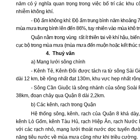
năm có ý nghĩa quan trọng trong việc bố trí các khu 
nhiễm không khí.
- Độ ẩm không khí: Độ ẩm trung bình năm khoảng 7
mùa mưa trung bình lên đến 86%, tuy nhiên vào mùa khô tr
Quận nằm trong vùng
rất ít thiên tai về khí hậu, 
cục bộ trong mùa mưa (mùa mưa đến muộn hoặc kết thúc 
4.
Thuỷ văn
a) Mạng lưới sông chính
- Kênh Tẻ, Kênh Đôi được tách ra từ sông Sài Go
dài 12 km, bề rộng nhất đạt 130m, khu vực hẹp nhất rộ
- Sông Cần Giuộc là sông nhánh của sông Soài R
38km, đoạn chảy qua Quận 8 dài 2,2km.
b) Các kênh, rạch trong Quận
Hệ thống sông, kênh, rạch của Quận 8 khá dày
kênh Lò Gốm, kênh Tàu Hủ, rạch Hiệp Ân, rạch Nước Lên,..
với các rạch nhỏ, mạng lưới thoát nước dọc tuyến đư
năng tiêu nước về mùa mưa cũng như khi triều cường.