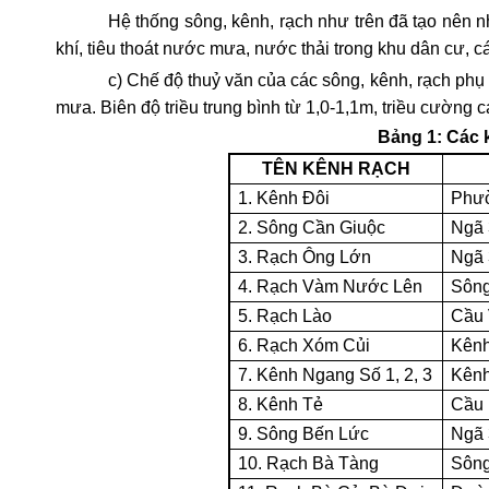
Hệ thống sông, kênh, rạch như trên đã tạo nên n
khí, tiêu thoát nước mưa, nước thải trong khu dân cư, cá
c) Chế độ thuỷ văn của các sông, kênh, rạch phụ 
mưa. Biên độ triều trung bình từ 1,0-1,1m, triều cường c
Bảng 1: Các 
TÊN KÊNH RẠCH
1. Kênh Đôi
Phư
2. Sông Cần Giuộc
Ngã 
3. Rạch Ông Lớn
Ngã 
4. Rạch Vàm Nước Lên
Sôn
5. Rạch Lào
Cầu 
6. Rạch Xóm Củi
Kênh
7. Kênh Ngang Số 1, 2, 3
Kênh
8. Kênh Tẻ
Cầu
9. Sông Bến Lức
Ngã 
10. Rạch Bà Tàng
Sôn