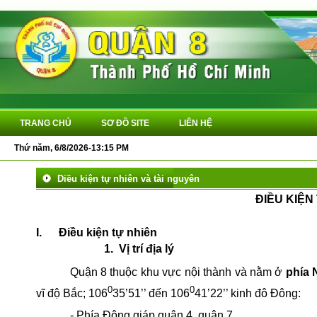
TRANG CHỦ
SƠ ĐỒ SITE
LIÊN HỆ
Thứ năm, 6/8/2026-13:15 PM
Diều kiện tự nhiên và tài nguyên
ĐIỀU KIỆN
I.
Điều kiện tự nhiên
1.
Vị trí địa lý
Quận 8 thuộc khu vực nội thành và nằm ở
phía
0
0
vĩ độ Bắc; 106
35’51’’ đến 106
41’22’’ kinh đô Đông:
- Phía Đông giáp quận 4, quận 7.