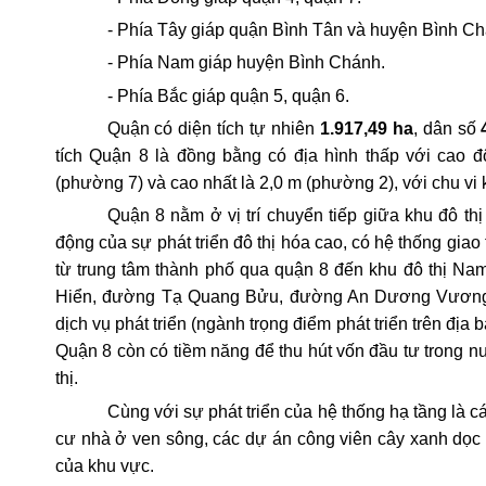
- Phía Tây giáp quận Bình Tân và huyện Bình Ch
- Phía Nam giáp huyện Bình Chánh.
- Phía Bắc giáp quận 5, quận 6.
Quận có diện tích tự nhiên
1.917,49 ha
, dân số
tích Quận 8 là đồng bằng có địa hình thấp với cao đ
(phường 7) và cao nhất là 2,0 m (phường 2), với chu vi
Quận 8 nằm ở vị trí chuyển tiếp giữa khu đô th
động của sự phát triển đô thị hóa cao, có hệ thống giao
từ trung tâm thành phố qua quận 8 đến khu đô thị N
Hiển, đường Tạ Quang Bửu, đường An Dương Vương,...; d
dịch vụ phát triển (ngành trọng điểm phát triển trên địa 
Quận 8 còn có tiềm năng để thu hút vốn đầu tư trong 
thị.
Cùng với sự phát triển của hệ thống hạ tầng là c
cư nhà ở ven sông, các dự án công viên cây xanh dọc 
của khu vực.