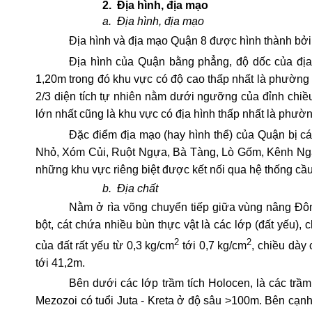
2.
Địa hình, địa mạo
a.
Địa hình, địa mạo
Địa hình và địa mạo Quận 8 được hình thành bởi 
Địa hình của Quận bằng phẳng, độ dốc của địa
1,20m trong đó khu vực có độ cao thấp nhất là phường 
2/3 diện tích tự nhiên nằm dưới ngưỡng của đỉnh chi
lớn nhất cũng là khu vực có địa hình thấp nhất là phư
Đặc điểm địa mạo (hay hình thể) của Quận bị c
Nhỏ, Xóm Củi, Ruột Ngựa, Bà Tàng, Lò Gốm, Kênh Nga
những khu vực riêng biệt được kết nối qua hệ thống cầu
b.
Địa chất
Nằm ở rìa võng chuyển tiếp giữa vùng nâng Đôn
bột, cát chứa nhiều bùn thực vật là các lớp (đất yếu), 
2
2
của đất rất yếu từ 0,3 kg/cm
tới 0,7 kg/cm
, chiều dày 
tới 41,2m.
Bên dưới các lớp trầm tích Holocen, là các trầ
Mezozoi có tuổi Juta - Kreta ở độ sâu >100m. Bên cạ