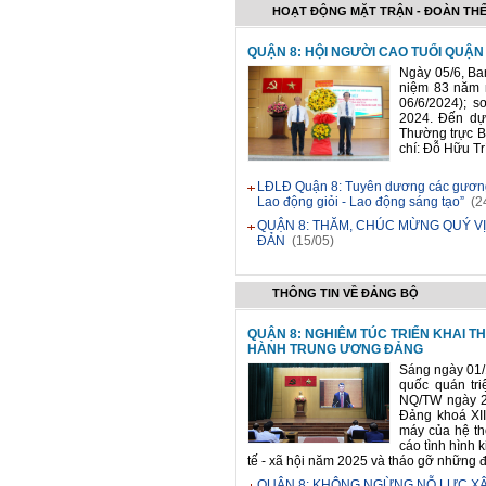
HOẠT ĐỘNG MẶT TRẬN - ĐOÀN TH
QUẬN 8: HỘI NGƯỜI CAO TUỔI QUẬN
Ngày 05/6, Ba
niệm 83 năm n
06/6/2024); 
2024. Đến dự
Thường trực B
chí: Đỗ Hữu Trí,
LĐLĐ Quận 8: Tuyên dương các gương t
Lao động giỏi - Lao động sáng tạo”
(2
QUẬN 8: THĂM, CHÚC MỪNG QUÝ VỊ
ĐẢN
(15/05)
THÔNG TIN VỀ ĐẢNG BỘ
QUẬN 8: NGHIÊM TÚC TRIỂN KHAI T
HÀNH TRUNG ƯƠNG ĐẢNG
Sáng ngày 01/
quốc quán tri
NQ/TW ngày 2
Đảng khoá XII
máy của hệ thố
cáo tình hình k
tế - xã hội năm 2025 và tháo gỡ những đ
QUẬN 8: KHÔNG NGỪNG NỖ LỰC XÂ