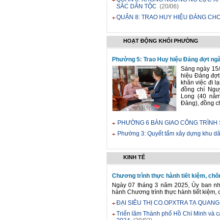
SẮC DÂN TỘC
(20/06)
QUẬN 8: TRAO HUY HIỆU ĐẢNG CHO
HOẠT ĐỘNG KHỐI PHƯỜNG
Phường 5: Trao Huy hiệu Đảng đợt ngày
Sáng ngày 15/
hiệu Đảng đợt
khăn việc đi l
đồng chí Ngu
Long (40 năm
Đảng), đồng chí
PHƯỜNG 6 BÀN GIAO CÔNG TRÌNH
Phường 3: Quyết tấm xây dựng khu dân
KINH TẾ
Chương trình thực hành tiết kiệm, chố
Ngày 07 tháng 3 năm 2025, Ủy ban n
hành Chương trình thực hành tiết kiệm,
ĐẠI SIÊU THỊ CO.OPXTRA TẠ QUAN
Triển lãm Thành phố Hồ Chí Minh và cá