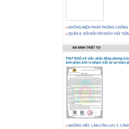
NHỮNG BIỆN PHÁP PHÒNG CHỐNG 
QUẬN 8: SÔI NỔI VỚI NGÀY HỘI “S
AN NINH TRẬT TỰ
THƯ NGỎ về việc phát động phong trào 
ảnh phản ánh vi phạm trật tự an toàn g
NHỮNG VIỆC LÀM CẦN LƯU Ý, CẢN