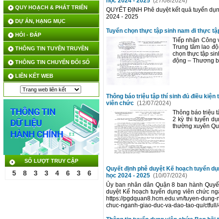
học 2024 - 2025
(27/08/2024)
QUY HOẠCH & PHÁT TRIỂN
QUYẾT ĐỊNH Phê duyệt kết quả tuyển dụn
2024 - 2025
DỰ ÁN, HẠNG MỤC
Tuyển chọn thực tập sinh nam đi thực tậ
HỎI - ĐÁP
Tiếp nhận Công 
Trung tâm lao độ
THÔNG TIN TUYÊN TRUYỀN
chọn thực tập sin
động – Thương bi
THÔNG TIN CHUYỂN ĐỔI SỐ
LIÊN KẾT WEB
Thông báo triệu tập thí sinh đủ điều kiệ
viên chức
(12/07/2024)
Thông báo triệu t
2 kỳ thi tuyển d
thường xuyên Qu
SỐ LƯỢT TRUY CẬP
Quyết định phê duyệt Kế hoạch tuyển dụ
5
8
3
3
4
6
3
6
học 2024 - 2025
(10/07/2024)
Ủy ban nhân dân Quận 8 ban hành Quyế
duyệt Kế hoạch tuyển dụng viên chức ng
https://pgdquan8.hcm.edu.vn/tuyen-dung-
chuc-nganh-giao-duc-va-dao-tao-qu/ctful