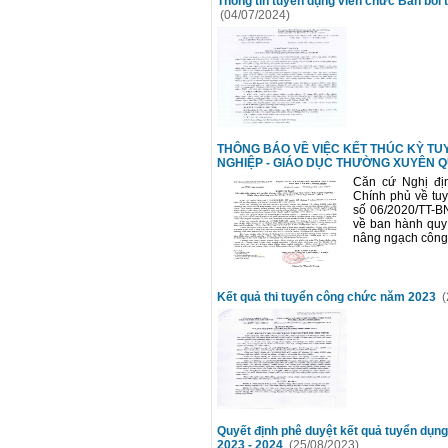
Thông tin tuyển dụng viên chức Ban bồi
(04/07/2024)
THÔNG BÁO VỀ VIỆC KẾT THÚC KỲ T
NGHIỆP - GIÁO DỤC THƯỜNG XUYÊN QU
Căn cứ Nghị đị
Chính phủ về tuy
số 06/2020/TT-B
về ban hành quy 
nâng ngạch công 
Kết quả thi tuyển công chức năm 2023
(
Quyết định phê duyệt kết quả tuyển dụn
2023 - 2024
(25/08/2023)