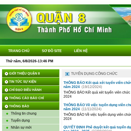
TRANG CHỦ
SƠ ĐỒ SITE
LIÊN HỆ
Thứ năm, 6/8/2026-13:46 PM
GIỚI THIỆU QUẬN 8
TUYỂN DỤNG CÔNG CHỨC
TIN TỨC SỰ KIỆN
THÔNG BÁO Kết quả xét tuyển viên chức
năm 2024
(19/12/2024)
CHỈ ĐẠO ĐIỀU HÀNH
THÔNG BÁO Kết quả xét tuyển viên chức
2024
THÔNG CÁO BÁO CHÍ
THÔNG BÁO Về việc tuyển dụng viên chứ
THÔNG BÁO
năm 2024
(11/11/2024)
Thông tin chung
THÔNG BÁO Về việc tuyển dụng viên chức
2024
Tuyển dụng
QUYẾT ĐỊNH Phê duyệt kết quả tuyển dụ
Nhân sự mới