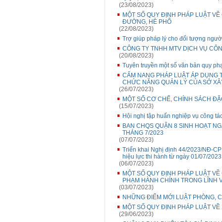
(23/08/2023)
MỘT SỐ QUY ĐỊNH PHÁP LUẬT VỀ
ĐƯỜNG, HÈ PHỐ
(22/08/2023)
Trợ giúp pháp lý cho đối tượng người
CÔNG TY TNHH MTV DỊCH VỤ CÔN
(20/08/2023)
Tuyên truyền một số văn bản quy phạ
CẨM NANG PHÁP LUẬT ÁP DỤNG 
CHỨC NĂNG QUẢN LÝ CỦA SỞ XÂ
(26/07/2023)
MỘT SỐ CƠ CHẾ, CHÍNH SÁCH ĐẶ
(15/07/2023)
Hội nghị tập huấn nghiệp vụ công t
BAN CHQS QUẬN 8 SINH HOẠT NGÀ
THÁNG 7/2023
(07/07/2023)
Triển khai Nghị định 44/2023/NĐ-CP
hiệu lực thi hành từ ngày 01/07/2023
(06/07/2023)
MỘT SỐ QUY ĐỊNH PHÁP LUẬT VỀ
PHẠM HÀNH CHÍNH TRONG LĨNH V
(03/07/2023)
NHỮNG ĐIỂM MỚI LUẬT PHÒNG, C
MỘT SỐ QUY ĐỊNH PHÁP LUẬT VỀ
(29/06/2023)