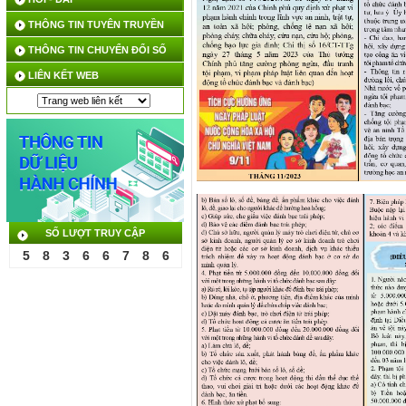
THÔNG TIN TUYÊN TRUYỀN
THÔNG TIN CHUYỂN ĐỔI SỐ
LIÊN KẾT WEB
SỐ LƯỢT TRUY CẬP
5
8
3
6
6
7
8
6