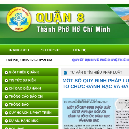
TRANG CHỦ
SƠ ĐỒ SITE
LIÊN HỆ
Thứ hai, 10/8/2026-18:59 PM
QUYẾT ĐỊNH VỀ PHÊ DUYỆT KẾ HOẠ
GIỚI THIỆU QUẬN 8
TƯ VẤN & TÌM HIỂU PHÁP LUẬT
MỘT SỐ QUY ĐỊNH PHÁP LUẬ
TIN TỨC SỰ KIỆN
TỔ CHỨC ĐÁNH BẠC VÀ ĐÁ
CHỈ ĐẠO ĐIỀU HÀNH
THÔNG CÁO BÁO CHÍ
THÔNG BÁO
QUY HOẠCH & PHÁT TRIỂN
DỰ ÁN, HẠNG MỤC
HỎI - ĐÁP