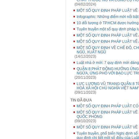
CHẤT THUỐC NỔ VÀ CÔNG CỤ HỖ
(04/02/2024)
MỘT SỐ QUY ĐỊNH PHÁP LUẬT VỀ
Infographic: Những điểm mới nổi bật 
10 đối tượng ở TP.HCM được hưởng 
Tuyên truyền một số quy định pháp l
MỘT SỐ QUY ĐỊNH PHÁP LUẬT VỀ
MỘT SỐ QUY ĐỊNH PHÁP LUẬT VỀ
MỘT SỐ QUY ĐỊNH VỀ CHẾ ĐỘ, CHÍ
NGŨ, XUẤT NGŨ
(14/12/2023)
Luật nhà ở mới: 7 quy định mới đáng
QUẬN 8 PHÁT ĐỘNG HƯỞNG ỨNG 
NGỪA, ỨNG PHÓ VỚI BẠO LỰC TRÊ
(20/11/2023)
LỰC LƯỢNG VŨ TRANG QUẬN 8 T
HOÀ XÃ HỘI CHỦ NGHĨA VIỆT NAM
(09/11/2023)
TIN ĐÃ ĐƯA
MỘT SỐ QUY ĐỊNH PHÁP LUẬT CÓ
MỘT SỐ QUY ĐỊNH PHÁP LUẬT VỀ
QUỐC PHÒNG
(09/10/2023)
MỘT SỐ QUY ĐỊNH PHÁP LUẬT VỀ 
Tuyên truyền, phổ biến Nghị định s
quy định chi tiết một số điều của Lu