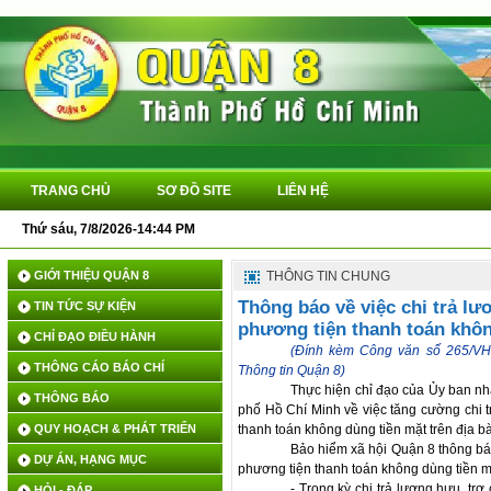
TRANG CHỦ
SƠ ĐỒ SITE
LIÊN HỆ
Thứ sáu, 7/8/2026-14:44 PM
Q
GIỚI THIỆU QUẬN 8
THÔNG TIN CHUNG
Thông báo về việc chi trả lư
TIN TỨC SỰ KIỆN
phương tiện thanh toán khôn
CHỈ ĐẠO ĐIỀU HÀNH
(Đính kèm Công văn số 265/VH
THÔNG CÁO BÁO CHÍ
Thông tin Quận 8)
Thực hiện chỉ đạo của Ủy ban n
THÔNG BÁO
phố Hồ Chí Minh về việc tăng cường chi 
QUY HOẠCH & PHÁT TRIỂN
thanh toán không dùng tiền mặt trên địa 
Bảo hiểm xã hội Quận 8 thông báo
DỰ ÁN, HẠNG MỤC
phương tiện thanh toán không dùng tiền mặ
- Trong kỳ chi trả lương hưu, tr
HỎI - ĐÁP