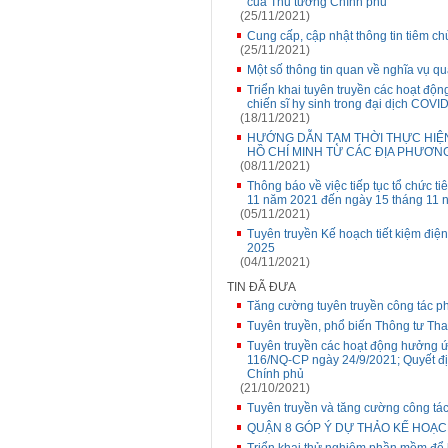
của Thủ tướng Chính phủ
(25/11/2021)
Cung cấp, cập nhật thông tin tiêm c
(25/11/2021)
Một số thông tin quan về nghĩa vụ 
Triển khai tuyên truyền các hoạt độ
chiến sĩ hy sinh trong đại dịch COVI
(18/11/2021)
HƯỚNG DẪN TẠM THỜI THỰC HIỆN
HỒ CHÍ MINH TỪ CÁC ĐỊA PHƯƠN
(08/11/2021)
Thông báo về việc tiếp tục tổ chức t
11 năm 2021 đến ngày 15 tháng 11
(05/11/2021)
Tuyên truyền Kế hoạch tiết kiệm điệ
2025
(04/11/2021)
TIN ĐÃ ĐƯA
Tăng cường tuyên truyền công tác p
Tuyên truyền, phổ biến Thông tư Tha
Tuyên truyền các hoạt động hưởng ứ
116/NQ-CP ngày 24/9/2021; Quyết đ
Chính phủ
(21/10/2021)
Tuyên truyền và tăng cường công tá
QUẬN 8 GÓP Ý DỰ THẢO KẾ HOẠC