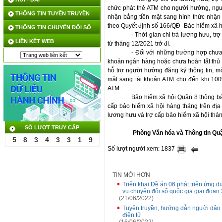
chức phát thẻ ATM cho người hưởng, ngườ
THÔNG TIN TUYÊN TRUYỀN
nhận bằng tiền mặt sang hình thức nhậ
theo Quyết định số 166/QĐ- Bảo hiểm xã h
THÔNG TIN CHUYỂN ĐỔI SỐ
- Thời gian chi trả lương hưu, t
LIÊN KẾT WEB
từ tháng 12/2021 trở đi.
- Đối với những trường hợp chưa
khoản ngân hàng hoặc chưa hoàn tất thủ 
hỗ trợ người hưởng đăng ký thông tin, m
mặt sang tài khoản ATM cho đến khi 10
ATM.
Bảo hiểm xã hội Quận 8 thông bá
cấp bảo hiểm xã hội hàng tháng trên địa
lương hưu và trợ cấp bảo hiểm xã hội t
SỐ LƯỢT TRUY CẬP
Phòng Văn hóa và Thông tin Quậ
5
8
3
4
3
3
1
9
Số lượt người xem: 1837
TIN MỚI HƠN
Triển khai Đề án 06 phát triển ứng d
vụ chuyển đổi số quốc gia giai đoạn
(21/06/2022)
Tuyên truyền, hướng dẫn người dân
điện tử