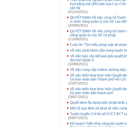
Triển khai thử nghiệm phần mềm để ki
hoá bằng mã QRCode của Cục C06 –
vận tải
(01/10/2021)
QUYẾT ĐỊNH Về việc công bố Danh mụ
vi chức năng quản lý của Sở Lao độn
(20/09/2021)
QUYẾT ĐỊNH Về việc công bố danh mụ
năng quản lý của Sở Tư pháp
(11/09/2021)
Cuộc thi “Tìm hiểu pháp luật về phò
Về việc phát hành cẩm nang tuyên tr
Về việc báo cáo kết quả giải quyết 
địa bàn Quận 8
(10/08/2021)
Về việc cung cấp hotline đường dây
Về việc triển khai thực hiện Quy
Ủy ban nhân dân Thành phố Hồ Chí
(31/07/2021)
Về việc triển khai thực hiện Quyết
Ủy ban nhân dân thành phố
(28/07/2021)
Quyết định Áp dụng biện pháp khắc
Một số quy định xử phạt về việc cung 
Tuyên truyền Chỉ thị số 07/CT-BCT 
(09/07/2021)
Kế hoạch Triển khai công tác tuyên 