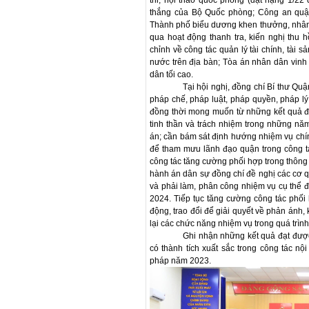
thi, hội thao quốc phòng (đạt hạng 1/22
thắng của Bộ Quốc phòng; Công an quậ
Thành phố biểu dương khen thưởng, nhân 
qua hoạt động thanh tra, kiến nghị thu 
chỉnh về công tác quản lý tài chính, tài 
nước trên địa bàn; Tòa án nhân dân vin
dân tối cao.
Tại hội nghị, đồng chí Bí thư 
pháp chế, pháp luật, pháp quyền, pháp lý
đồng thời mong muốn từ những kết quả đạ
tinh thần và trách nhiệm trong những nă
án; cần bám sát định hướng nhiệm vụ chính
để tham mưu lãnh đạo quận trong công tác
công tác tăng cường phối hợp trong thông
hành án dân sự đồng chí đề nghị các cơ q
và phải làm, phân công nhiệm vụ cụ thể 
2024. Tiếp tục tăng cường công tác phối
động, trao đổi để giải quyết về phản ánh
lại các chức năng nhiệm vụ trong quá trình
Ghi nhận những kết quả đạt đượ
có thành tích xuất sắc trong công tác nộ
pháp năm 2023.