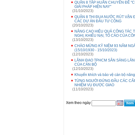
QUẬN 8 TẬP HUẤN CHUYÊN ĐỀ "
GIẢI PHÁP HIỆN NAY"
(31/10/2023)
QUẬN 8 THI ĐUA NƯỚC RÚT VẬN 
CÁC DỰ ÁN ĐẦU TƯ CÔNG
(20/10/2023)
NÂNG CAO HIỆU QUẢ CÔNG TÁC TI
NGHỊ, KHIẾU NẠI, TỐ CÁO CỦA C
(13/10/2023)
CHÀO MỪNG KỶ NIỆM 93 NĂM NG
(15/10/1930 - 15/10/2023)
(12/10/2023)
LÃNH ĐẠO TPHCM SẴN SÀNG LẮN
CỦA CÁN BỘ
(12/10/2023)
Khuyến khích và bảo vệ cán bộ năng 
TỪNG NGƯỜI ĐỨNG ĐẦU CÁC CẤP
NHIỆM VỤ ĐƯỢC GIAO
(11/10/2023)
Xem theo ngày