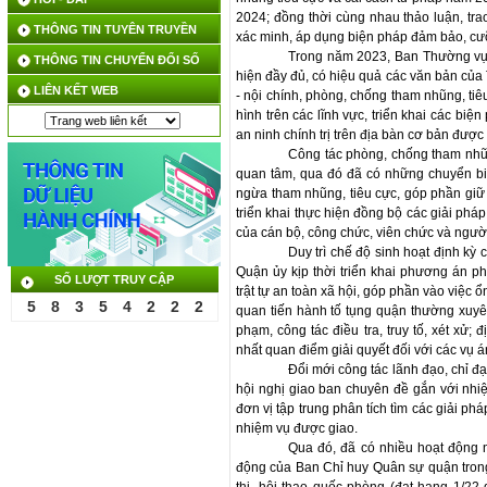
2024; đồng thời cùng nhau thảo luận, tr
THÔNG TIN TUYÊN TRUYỀN
xác minh, áp dụng biện pháp đảm bảo, cưỡ
Trong năm 2023, Ban Thường vụ Q
THÔNG TIN CHUYỂN ĐỔI SỐ
hiện đầy đủ, có hiệu quả các văn bản củ
LIÊN KẾT WEB
- nội chính, phòng, chống tham nhũng, tiê
hình trên các lĩnh vực, triển khai các biệ
an ninh chính trị trên địa bàn cơ bản được
Công tác phòng, chống tham nh
quan tâm, qua đó đã có những chuyển biế
ngừa tham nhũng, tiêu cực, góp phần giữ vữ
triển khai thực hiện đồng bộ các giải ph
của cán bộ, công chức, viên chức và ngườ
Duy trì chế độ sinh hoạt định k
Quận ủy kịp thời triển khai phương án ph
SỐ LƯỢT TRUY CẬP
trật tự an toàn xã hội, góp phần vào việc 
5
8
3
5
4
2
2
2
quan tiến hành tố tụng quận thường xuyên 
phạm, công tác điều tra, truy tố, xét xử; 
nhất quan điểm giải quyết đối với các vụ á
Đổi mới công tác lãnh đạo, chỉ đ
hội nghị giao ban chuyên đề gắn với nhi
đơn vị tập trung phân tích tìm các giải ph
nhiệm vụ được giao.
Qua đó, đã có nhiều hoạt động nổ
động của Ban Chỉ huy Quân sự quận tron