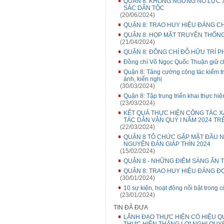
QUẬN 8: KHÔNG NGỪNG NỖ LỰC 
SẮC DÂN TỘC
(20/06/2024)
QUẬN 8: TRAO HUY HIỆU ĐẢNG CH
QUẬN 8: HỌP MẶT TRUYỀN THỐNG L
(21/04/2024)
QUẬN 8: ĐỒNG CHÍ ĐỖ HỮU TRÍ 
Đồng chí Võ Ngọc Quốc Thuận giữ 
Quận 8: Tăng cường công tác kiểm tra
ánh, kiến nghị
(30/03/2024)
Quận 8: Tập trung triển khai thực 
(23/03/2024)
KẾT QUẢ THỰC HIỆN CÔNG TÁC 
TÁC DÂN VẬN QUÝ I NĂM 2024 TR
(22/03/2024)
QUẬN 8 TỔ CHỨC GẶP MẶT ĐẦU N
NGUYÊN ĐÁN GIÁP THÌN 2024
(15/02/2024)
QUẬN 8 - NHỮNG ĐIỂM SÁNG ẤN
QUẬN 8: TRAO HUY HIỆU ĐẢNG Đ
(30/01/2024)
10 sự kiện, hoạt động nổi bật tron
(23/01/2024)
TIN ĐÃ ĐƯA
LÃNH ĐẠO THỰC HIỆN CÓ HIỆU Q