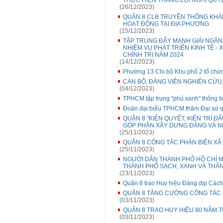
THỰC HIỆN THẮNG LỢI NGHỊ QUYẾ
(26/12/2023)
QUẬN 8 CLB TRUYỀN THỐNG KHÁ
HOẠT ĐỘNG TẠI ĐỊA PHƯƠNG
(15/12/2023)
TẬP TRUNG ĐẨY MẠNH GIẢI NGÂN
NHIỆM VỤ PHÁT TRIỂN KINH TẾ -
CHÍNH TRỊ NĂM 2024
(14/12/2023)
Phường 13 Chi bộ Khu phố 2 tổ chức
CÁN BỘ, ĐẢNG VIÊN NGHIÊN CỨU
(04/12/2023)
TPHCM tập trung "phủ xanh" thông tin
Đoàn đại biểu TPHCM thăm Đại sứ q
QUẬN 8 "KIÊN QUYẾT, KIÊN TRÌ 
GÓP PHẦN XÂY DỰNG ĐẢNG VÀ N
(25/11/2023)
QUẬN 8 CÔNG TÁC PHẢN BIỆN XÃ 
(25/11/2023)
NGƯỜI DÂN THÀNH PHỐ HỒ CHÍ M
THÀNH PHỐ SẠCH, XANH VÀ THÂ
(23/11/2023)
Quận 8 trao Huy hiệu Đảng dịp Cá
QUẬN 8 TĂNG CƯỜNG CÔNG TÁC Q
(03/11/2023)
QUẬN 8 TRAO HUY HIỆU 80 NĂM 
(03/11/2023)