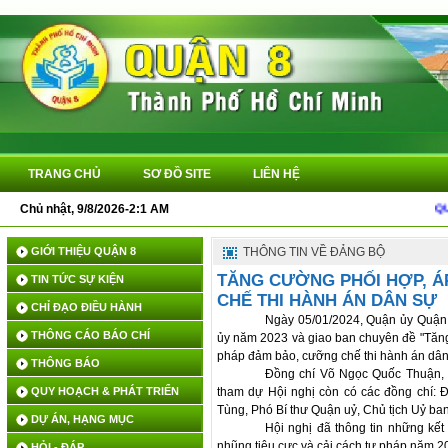
TRANG CHỦ
SƠ ĐỒ SITE
LIÊN HỆ
Chủ nhật, 9/8/2026-2:1 AM
QUYẾT Đ
GIỚI THIỆU QUẬN 8
THÔNG TIN VỀ ĐẢNG BỘ
TĂNG CƯỜNG PHỐI HỢP, Á
TIN TỨC SỰ KIỆN
CHẾ THI HÀNH ÁN DÂN SỰ
CHỈ ĐẠO ĐIỀU HÀNH
Ngày 05/01/2024, Quận ủy Quận 8
THÔNG CÁO BÁO CHÍ
ủy năm 2023 và giao ban chuyên đề "Tăng
pháp đảm bảo, cưỡng chế thi hành án dân
THÔNG BÁO
Đồng chí Võ Ngọc Quốc Thuận, Th
QUY HOẠCH & PHÁT TRIỂN
tham dự Hội nghị còn có các đồng chí: 
Tùng, Phó Bí thư Quận uỷ, Chủ tịch Uỷ ba
DỰ ÁN, HẠNG MỤC
Hội nghị đã thông tin những kết
nhũng tiêu cực và cải cách tư pháp năm 20
HỎI - ĐÁP