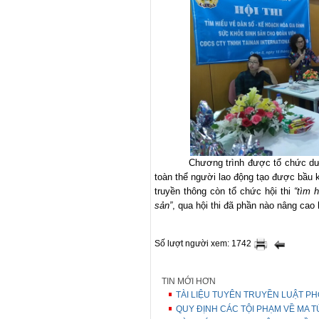
Chương trình được tổ chức dướ
toàn thể người lao động tạo được bầu k
truyền thông còn tổ chức hội thi
“tìm 
sản”
, qua hội thi đã phần nào nâng cao
Số lượt người xem: 1742
TIN MỚI HƠN
TÀI LIỆU TUYÊN TRUYỀN LUẬT P
QUY ĐỊNH CÁC TỘI PHẠM VỀ MA T