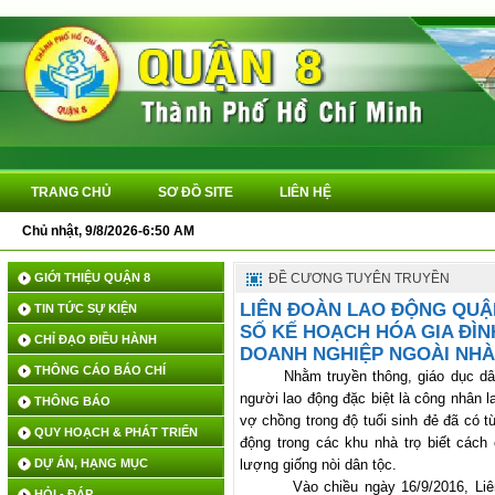
TRANG CHỦ
SƠ ĐỒ SITE
LIÊN HỆ
Chủ nhật, 9/8/2026-6:50 AM
GIỚI THIỆU QUẬN 8
ĐỀ CƯƠNG TUYÊN TRUYỀN
LIÊN ĐOÀN LAO ĐỘNG QUẬ
TIN TỨC SỰ KIỆN
SỐ KẾ HOẠCH HÓA GIA ĐÌ
CHỈ ĐẠO ĐIỀU HÀNH
DOANH NGHIỆP NGOÀI NH
THÔNG CÁO BÁO CHÍ
Nhằm truyền thông, giáo dục dân s
người lao động đặc biệt là công nhân 
THÔNG BÁO
vợ chồng trong độ tuổi sinh đẻ đã có từ
QUY HOẠCH & PHÁT TRIỂN
động trong các khu nhà trọ biết các
DỰ ÁN, HẠNG MỤC
lượng giống nòi dân tộc.
Vào chiều ngày 16/9/2016, Li
HỎI - ĐÁP