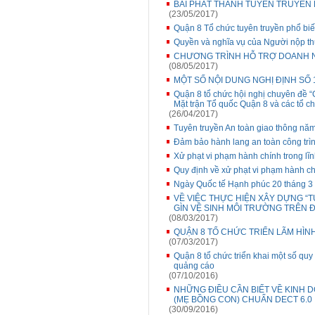
BÀI PHÁT THANH TUYÊN TRUYỀN
(23/05/2017)
Quận 8 Tổ chức tuyên truyền phổ biế
Quyền và nghĩa vụ của Người nộp thu
CHƯƠNG TRÌNH HỖ TRỢ DOANH N
(08/05/2017)
MỘT SỐ NỘI DUNG NGHỊ ĐỊNH SỐ 
Quận 8 tổ chức hội nghị chuyên đề “
Mặt trận Tổ quốc Quận 8 và các tổ ch
(26/04/2017)
Tuyên truyền An toàn giao thông nă
Đảm bảo hành lang an toàn công trìn
Xử phạt vi phạm hành chính trong lĩn
Quy định về xử phạt vi phạm hành ch
Ngày Quốc tế Hạnh phúc 20 tháng 
VỀ VIỆC THỰC HIỆN XÂY DỰNG “T
GÌN VỆ SINH MÔI TRƯỜNG TRÊN ĐI
(08/03/2017)
QUẬN 8 TỔ CHỨC TRIỂN LÃM HÌN
(07/03/2017)
Quận 8 tổ chức triển khai một số quy đ
quảng cáo
(07/10/2016)
NHỮNG ĐIỀU CẦN BIẾT VỀ KINH D
(MẸ BỒNG CON) CHUẨN DECT 6.0
(30/09/2016)