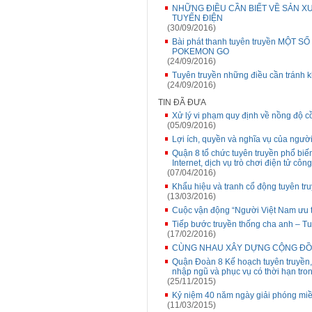
NHỮNG ĐIỀU CẦN BIẾT VỀ SẢN XU
TUYẾN ĐIỆN
(30/09/2016)
Bài phát thanh tuyên truyền MỘT 
POKEMON GO
(24/09/2016)
Tuyên truyền những điều cần tránh 
(24/09/2016)
TIN ĐÃ ĐƯA
Xử lý vi phạm quy định về nồng độ c
(05/09/2016)
Lợi ích, quyền và nghĩa vụ của ngươ
Quận 8 tổ chức tuyên truyền phổ bi
Internet, dịch vụ trò chơi điện tử côn
(07/04/2016)
Khẩu hiệu và tranh cổ động tuyên t
(13/03/2016)
Cuộc vận động “Người Việt Nam ưu 
Tiếp bước truyền thống cha anh – Tu
(17/02/2016)
CÙNG NHAU XÂY DỰNG CỘNG ĐỒ
Quận Đoàn 8 Kế hoạch tuyên truyền, 
nhập ngũ và phục vụ có thời hạn tr
(25/11/2015)
Kỷ niệm 40 năm ngày giải phóng miề
(11/03/2015)