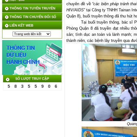
chuyên đề về
“các biện pháp tránh thai
THÔNG TIN TUYÊN TRUYỀN
HIV/AIDS
” tại Công ty TNHH Tainan In
Quận 8), buổi truyền thông đã thu hút 
THÔNG TIN CHUYỂN ĐỔI SỐ
Tại buổi truyền thông,
bác sĩ
P
LIÊN KẾT WEB
Phòng Quận 8
đã truyền đạt nhiều th
sản; tình dục an toàn và lành mạnh; m
thành niên, các bệnh lây truyền qua đư
SỐ LƯỢT TRUY CẬP
5
8
3
5
5
9
0
6
Quang