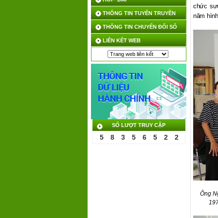
chức sưu
THÔNG TIN TUYÊN TRUYỀN
năm hình 
THÔNG TIN CHUYỂN ĐỔI SỐ
LIÊN KẾT WEB
SỐ LƯỢT TRUY CẬP
5
8
3
5
6
5
2
2
Ông Ng
197