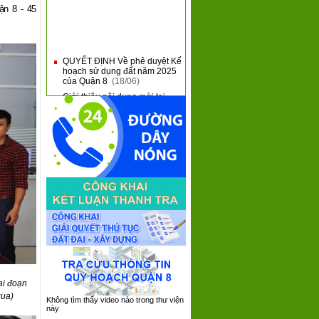
ận 8 - 45
QUYẾT ĐỊNH Về phê duyệt Kế
■
hoạch sử dụng đất năm 2025
của Quận 8
(18/06)
Giới thiệu nội dung mới tại
■
Thông tư 31 và Thông tư 32
của Bộ Tài Chính
(10/06)
QUẬN 8 KHAI MẠC HỘI THAO
■
QUỐC PHÒNG NĂM 2025
(09/06)
QUẬN 8: SƠ KẾT 05 NĂM
■
THỰC HIỆN CHƯƠNG TRÌNH
TỔNG THỂ CẢI CÁCH HÀNH
CHÍNH NHÀ NƯỚC GIAI
ĐOẠN 2021 - 2030
(08/06)
QUẬN 8 TIẾP XÚC, ĐỐI
■
THOẠI VỚI DOANH NGHIỆP
TRÊN ĐỊA BÀN NĂM 2025
(05/06)
ai đoạn
qua)
Không tìm thấy video nào trong thư viện
này