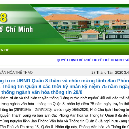
ÊN HỆ
QUYẾT ĐỊNH VỀ PHÊ DUYỆT KẾ HOẠCH SỬ DỤNG Đ
 VĂN HÓA THỂ THAO
27 Tháng Tám 2020 3:
g trực UBND Quận 8 thăm và chúc mừng lãnh đạo Phòn
 Thông tin Quận 8 các thời kỳ nhân kỷ niệm 75 năm ngà
 thống ngành văn hóa thông tin 28/8
Nhằm tri ân và thể hiện truyền thống “Uống nước nhớ nguồn” đối với các thế h
 trong ngành văn hóa - thông tin Quận 8, nhân kỷ niệm
75 năm ngày truyền th
thông tin (28/8/1945 – 28/8/2020), chiều ngày 26/8/2020, Phó Chủ tịch Thường 
guyễn Thanh Sang và ban lãnh đạo Phòng Văn hóa và Thông tin Quận 8 đã đến
mừng nguyên lãnh đạo Phòng Văn hóa và Thông tin Quận 8 đã nghỉ hưu đang 
 Tân Phú và Phường 15, Quận 8. Nhân dịp này, Phòng Văn hóa và Thông tin 