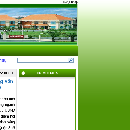
Đăng nhập
ẤT NĂM 2025 CỦA QUẬN 8
*
GIỚI THIỆU NỘI DUNG MỚI TẠI THÔNG TƯ 31 V
45:00 CH
TIN MỚI NHẤT
g Văn
y
ệ cha anh
ống ngành
trực UBND
 thăm hỏi
sinh sống
Quận 8 tổ