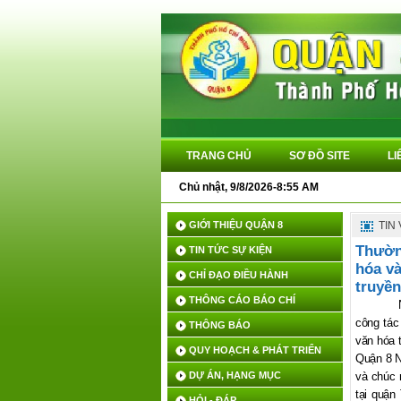
TRANG CHỦ
SƠ ĐỒ SITE
LI
Chủ nhật, 9/8/2026-8:55 AM
GIỚI THIỆU QUẬN 8
TIN
Thườn
TIN TỨC SỰ KIỆN
hóa và
CHỈ ĐẠO ĐIỀU HÀNH
truyền
THÔNG CÁO BÁO CHÍ
công tác
THÔNG BÁO
văn hóa 
QUY HOẠCH & PHÁT TRIỂN
Quận 8 N
DỰ ÁN, HẠNG MỤC
và chúc 
tại quận
HỎI - ĐÁP