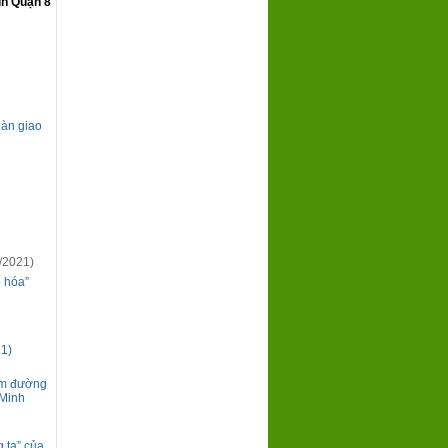
in Quận 8
oàn giao
/2021)
ố hóa”
21)
ìm đường
 Minh
 ta” của