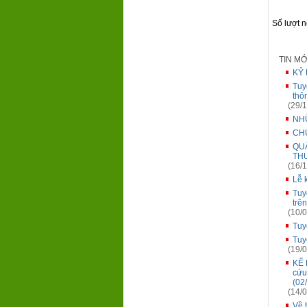
Số lượt 
TIN M
KỶ 
Tuy
thô
(29/1
NH
CH
QU
TH
(16/1
Lễ 
Tuy
trê
(10/0
Tuy
Tuy
(19/0
KẾ 
cứu
(02
(14/0
Về 