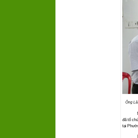
Ông Lâm
đã tổ ch
tại Phườ