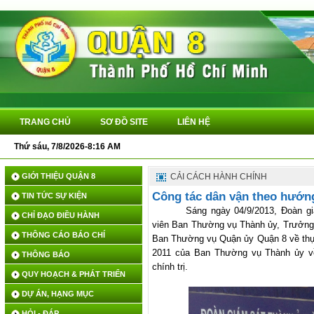
TRANG CHỦ
SƠ ĐỒ SITE
LIÊN HỆ
Thứ sáu, 7/8/2026-8:16 AM
GIỚI THIỆU QUẬN 8
CẢI CÁCH HÀNH CHÍNH
Công tác dân vận theo hướng
TIN TỨC SỰ KIỆN
Sáng ngày 04/9/2013, Đoàn g
CHỈ ĐẠO ĐIỀU HÀNH
viên Ban Thường vụ Thành ủy, Trưởng
THÔNG CÁO BÁO CHÍ
Ban Thường vụ Quận ủy Quận 8 về thự
2011 của Ban Thường vụ Thành ủy về
THÔNG BÁO
chính trị.
QUY HOẠCH & PHÁT TRIỂN
DỰ ÁN, HẠNG MỤC
HỎI - ĐÁP