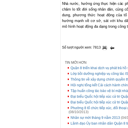
Nhà nước, hưởng ứng thực hiện các ph
chăm lo tốt đời sống nhân dân, củng c
dung, phương thức hoạt động của tổ
hướng mạnh về cơ sở, sát với khu dân
mô hình hoạt động đa dạng trong công t
Số lượt người xem: 7813
TIN MỚI HƠN
Quận 8 triển khai dịch vụ phát trả h
Lớp bồi dưỡng nghiệp vụ công tác 
Thông tin về xây dựng chính quyền 
Hội nghị tổng kết Cải cách hành ch
Tập huấn công tác bảo vệ bí mật n
Đại biểu Quốc hội tiếp xúc cử tri Quậ
Đại biểu Quốc hội tiếp xúc cử tri Quậ
Phường 8 tổ chức tiếp xúc, đối tho
(08/10/2013)
Nhân sự mới tháng 9 nằm 2013
(04/
Lãnh đạo Ủy ban nhân dân Quận 8 ti