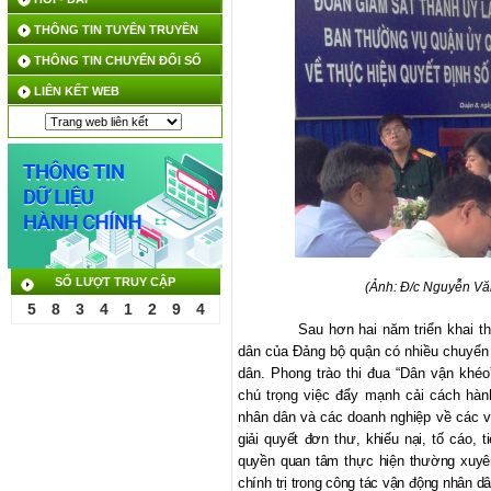
THÔNG TIN TUYÊN TRUYỀN
THÔNG TIN CHUYỂN ĐỔI SỐ
LIÊN KẾT WEB
SỐ LƯỢT TRUY CẬP
(Ảnh:
Đ
/c Nguyễn V
5
8
3
4
1
2
9
4
Sau hơn hai năm triển khai th
dân của Đảng bộ quận có nhiều chuyển 
dân. Phong trào thi đua “Dân vận khé
chú trọng việc đẩy mạnh cải cách hành
nhân dân và các doanh nghiệp về các v
giải quyết đơn thư, khiếu nại, tố cáo, 
quyền quan tâm thực hiện thường xuyê
chính trị trong công tác vận động nhân 