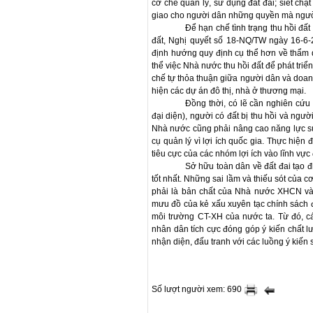
cơ chế quản lý, sử dụng đất đai; siết chặt
giao cho người dân những quyền mà người
Để hạn chế tình trạng thu hồi đất
đất, Nghị quyết số 18-NQ/TW ngày 16-6
định hướng quy định cụ thể hơn về thẩm qu
thể việc Nhà nước thu hồi đất để phát triển
chế tự thỏa thuận giữa người dân và doa
hiện các dự án đô thị, nhà ở thương mại.
Đồng thời, có lẽ cần nghiên cứu
đại diện), người có đất bị thu hồi và ngườ
Nhà nước cũng phải nâng cao năng lực sử
cụ quản lý vì lợi ích quốc gia. Thực hiệ
tiêu cực của các nhóm lợi ích vào lĩnh vực 
Sở hữu toàn dân về đất đai tạo 
tốt nhất. Những sai lầm và thiếu sót của c
phải là bản chất của Nhà nước XHCN và c
mưu đồ của kẻ xấu xuyên tạc chính sách 
môi trường CT-XH của nước ta. Từ đó, c
nhân dân tích cực đóng góp ý kiến chất lư
nhận diện, đấu tranh với các luồng ý kiến s
Số lượt người xem: 690