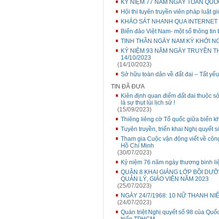
KỶ NIỆM 77 NĂM NGÀY TOÀN QUỐC 
Hội thi tuyên truyền viên pháp luật 
KHẢO SÁT NHANH QUA INTERNET
Biển đảo Việt Nam- một số thông tin 
TINH THẦN NGÀY NAM KỲ KHỞI NGH
KỶ NIỆM 93 NĂM NGÀY TRUYỀN T
14/10/2023
(14/10/2023)
Sở hữu toàn dân về đất đai – Tất yếu
TIN ĐÃ ĐƯA
Kiên định quan điểm đất đai thuộc s
là sự thụt lùi lịch sử !
(15/09/2023)
Thiêng liêng cờ Tổ quốc giữa biển k
Tuyên truyền, triển khai Nghị quyết
Tham gia Cuộc vận động viết về công
Hồ Chí Minh
(30/07/2023)
Kỷ niệm 76 năm ngày thương binh liệ
QUẬN 8 KHAI GIẢNG LỚP BỒI DƯỠ
QUẢN LÝ, GIÁO VIÊN NĂM 2023
(25/07/2023)
NGÀY 24/7/1968: 10 NỮ THANH N
(24/07/2023)
Quán triệt Nghị quyết số 98 của Quốc