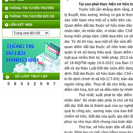
Tại sao phải thực hiện sở hữu t
THÔNG TIN TUYÊN TRUYỀN
Trước hết cần khẳng định rằng, đ
lý thuyết, trừu tượng, không có giá trị th
THÔNG TIN CHUYỂN ĐỔI SỐ
vào Việt Nam như một số ý kiến trên các
LIÊN KẾT WEB
Quan điểm đất đai thuộc sở hữu toàn dân
nhân dân, do nhân dân, vì nhân dân. Chế 
trong Hiến pháp năm 1980 dựa trên cơ sở l
đai. Từ đó tới nay, qua một số lần sửa đổi
quan điểm đất đai thuộc sở hữu toàn dân
quản lý và sử dụng hiệu quả. Quan điểm
luật qua nhiều thời kỳ. Hiến pháp 2013 và
số 18-NQ/TW ngày 16-6-2022 của Ban Ch
đất và dự thảo Luật Đất đai (sửa đổi) đa
định: Đất đai thuộc sở hữu toàn dân. Chế
SỐ LƯỢT TRUY CẬP
trì ổn định chính trị-xã hội (CT-XH), bảo
5
8
3
3
2
5
9
7
người nông dân. Thực tế đã cho thấy, qu
điểm văn hóa, lịch sử và điều kiện tự nhiên
Thứ nhất, xuất phát từ đặc điểm
nhân dân”, thì nhân dân phải là chủ sở hữu
đất đai. Ðất đai là thành quả của sự nghi
quả từ công sức, xương máu của bao thế
chiếm sở hữu. Ðất đai của quốc gia dân 
phục vụ cho mục đích chung của toàn dân 
Thứ hai, sở hữu toàn dân về đất 
tự do. Phải tạo cơ chế công bằng ngay từ g