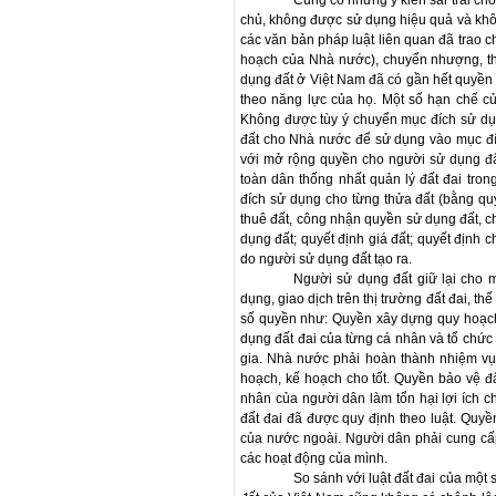
Cũng có những ý kiến sai trái cho
chủ, không được sử dụng hiệu quả và khôn
các văn bản pháp luật liên quan đã trao 
hoạch của Nhà nước), chuyển nhượng, th
dụng đất ở Việt Nam đã có gần hết quyền
theo năng lực của họ. Một số hạn chế c
Không được tùy ý chuyển mục đích sử dụng
đất cho Nhà nước để sử dụng vào mục đí
với mở rộng quyền cho người sử dụng đấ
toàn dân thống nhất quản lý đất đai tro
đích sử dụng cho từng thửa đất (bằng quy
thuê đất, công nhận quyền sử dụng đất, 
dụng đất; quyết định giá đất; quyết định c
do người sử dụng đất tạo ra.
Người sử dụng đất giữ lại cho 
dụng, giao dịch trên thị trường đất đai, t
số quyền như: Quyền xây dựng quy hoạch,
dụng đất đai của từng cá nhân và tổ chứ
gia. Nhà nước phải hoàn thành nhiệm vụ
hoạch, kế hoạch cho tốt. Quyền bảo vệ đ
nhân của người dân làm tổn hại lợi ích 
đất đai đã được quy định theo luật. Quy
của nước ngoài. Người dân phải cung cấp
các hoạt động của mình.
So sánh với luật đất đai của một 