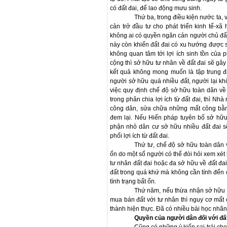
có đất đai, để lao động mưu sinh.
Thứ ba, trong điều kiện nước ta, v
cản trở đầu tư cho phát triển kinh tế-xã 
không ai có quyền ngăn cản người chủ đất s
này còn khiến đất đai có xu hướng được s
không quan tâm tới lợi ích sinh tồn của
cộng thì sở hữu tư nhân về đất đai sẽ gây
kết quả không mong muốn là tập trung đấ
người sở hữu quá nhiều đất, người lại khô
việc quy định chế độ sở hữu toàn dân về 
trong phân chia lợi ích từ đất đai, thì N
công dân, sửa chữa những mất công bằng 
đem lại. Nếu Hiến pháp tuyên bố sở hữu
phận nhỏ dân cư sở hữu nhiều đất đai s
phối lợi ích từ đất đai.
Thứ tư, chế độ sở hữu toàn dân v
ổn do một số người có thể đòi hỏi xem xét 
tư nhân đất đai hoặc đa sở hữu về đất đai
đất trong quá khứ mà không cần tính đến c
tình trạng bất ổn.
Thứ năm, nếu thừa nhận sở hữu 
mua bán đất với tư nhân thì nguy cơ mất c
thành hiện thực. Đã có nhiều bài học nhãn
Quyền của người dân đối với đất