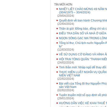
TIN MỚI HƠN
NHIỆT LIỆT CHÀO MỪNG 49 NĂM 
(30/4/1975 – 30/4/2024)
(29/04/2024)
Quyết định về ban hành Chương trình
(22/04/2024)
Thân ái gửi: Đồng bào, đồng chí và 
ĐIỀU TRA DÂN SỐ VÀ NHÀ Ở GIỮA
NGỌN SÓNG GẠC MA TRONG LÒNG
Tổng bí thư, Chủ tịch nước Nguyễn Ph
tư”
(12/03/2024)
VỀ SỬ DỤNG CỜ ĐẢNG VÀ HÌNH 
HỘI TRẠI TÒNG QUÂN “THANH NI
(24/02/2024)
Tinh thần mới: Nhập ngũ để thay đổi
THỰC HIỆN LUẬT NGHĨA VỤ QUÂN
NIÊN VIỆT NAM
(22/02/2024)
Bài viết của Tổng Bí thư Nguyễn Ph
sản Việt Nam
(02/02/2024)
Tuyên truyền một số quy định về phòn
(29/01/2024)
HƯỚNG DẪN VIỆC KÊ KHAI THUẾ 