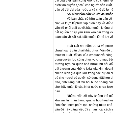
đất của Việt Nam cũng không có chênh lệ
diện tạo quyền tự chủ cho người sản xuất
dân về đất đai của nước ta và chế độ tư h
Sở hữu toàn dân về đất đai khôn
Về bản chất, sở hữu toàn dân về 
cực và thực tế phức tạp hiện nay về đất đ
vấn đề phải giải quyết bắt nguồn không p
bắt nguồn từ sự yếu kém kéo dài trong vi
toàn dân về đất đai; bắt nguồn từ hệ lụy yế
Luật Đất đai năm 2013 và phươn
chưa hợp lý cần phải khắc phục. Vấn đề gâ
thực thi Luật Đất đai của cơ quan và công
dụng quyền lực công phục vụ cho mục tiêu 
trường hợp cơ quan nhà nước thu hồi đất
bất thường của không ít đại gia kinh doan
chênh lệch giá quá lớn trong các dự án c
bù cho người có quyền sử dụng đất hợp phá
treo, tình trạng đất thu hồi bị bỏ hoang c
cho thấy quản lý của Nhà nước chưa tươn
dân.
Những vấn đề này không thể giả
khu vực tư nhân thông qua tư hữu hóa hoặc
tình hình thêm phức tạp, những rủi ro khó 
vấn đề này bằng việc đẩy mạnh cải cách 