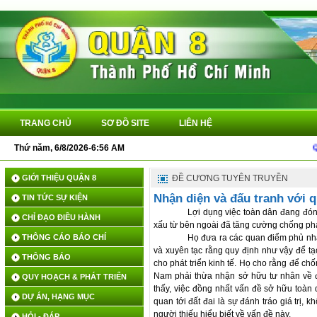
TRANG CHỦ
SƠ ĐỒ SITE
LIÊN HỆ
Thứ năm, 6/8/2026-6:56 AM
QUYẾ
GIỚI THIỆU QUẬN 8
ĐỀ CƯƠNG TUYÊN TRUYỀN
Nhận diện và đấu tranh với q
TIN TỨC SỰ KIỆN
Lợi dụng việc toàn dân đang đóng
CHỈ ĐẠO ĐIỀU HÀNH
xấu từ bên ngoài đã tăng cường chống ph
THÔNG CÁO BÁO CHÍ
Họ đưa ra các quan điểm phủ nhận
và xuyên tạc rằng quy định như vậy để tạo
THÔNG BÁO
cho phát triển kinh tế. Họ cho rằng để chố
Nam phải thừa nhận sở hữu tư nhân về đ
QUY HOẠCH & PHÁT TRIỂN
thấy, việc đồng nhất vấn đề sở hữu toàn d
DỰ ÁN, HẠNG MỤC
quan tới đất đai là sự đánh tráo giá trị,
người thiếu hiểu biết về vấn đề này.
HỎI - ĐÁP