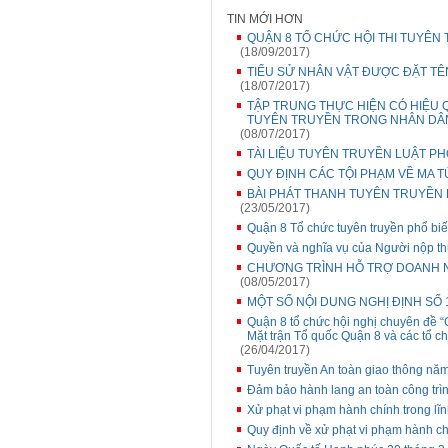
TIN MỚI HƠN
QUẬN 8 TỔ CHỨC HỘI THI TUYÊN T
(18/09/2017)
TIỂU SỬ NHÂN VẬT ĐƯỢC ĐẶT TÊ
(18/07/2017)
TẬP TRUNG THỰC HIỆN CÓ HIỆU 
TUYÊN TRUYỀN TRONG NHÂN DÂ
(08/07/2017)
TÀI LIỆU TUYÊN TRUYỀN LUẬT P
QUY ĐỊNH CÁC TỘI PHẠM VỀ MA T
BÀI PHÁT THANH TUYÊN TRUYỀN
(23/05/2017)
Quận 8 Tổ chức tuyên truyền phổ biế
Quyền và nghĩa vụ của Người nộp thu
CHƯƠNG TRÌNH HỖ TRỢ DOANH N
(08/05/2017)
MỘT SỐ NỘI DUNG NGHỊ ĐỊNH SỐ 
Quận 8 tổ chức hội nghị chuyên đề “
Mặt trận Tổ quốc Quận 8 và các tổ ch
(26/04/2017)
Tuyên truyền An toàn giao thông nă
Đảm bảo hành lang an toàn công trìn
Xử phạt vi phạm hành chính trong lĩn
Quy định về xử phạt vi phạm hành ch