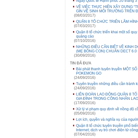
Ngày Quốc tế Hạnh phúc 20 tháng 
VỀ VIỆC THỰC HIỆN XÂY DỰNG “T
GÌN VỆ SINH MÔI TRƯỜNG TRÊN ĐI
(08/03/2017)
QUẬN 8 TỔ CHỨC TRIỂN LÃM HÌN
(07/03/2017)
Quận 8 tổ chức triển khai một số quy đ
quảng cáo
(07/10/2016)
NHỮNG ĐIỀU CẦN BIẾT VỀ KINH D
(MẸ BỒNG CON) CHUẨN DECT 6.0
(30/09/2016)
TIN ĐÃ ĐƯA
Bài phát thanh tuyên truyền MỘT 
POKEMON GO
(24/09/2016)
Tuyên truyền những điều cần tránh 
(24/09/2016)
LIÊN ĐOÀN LAO ĐỘNG QUẬN 8 T
GIA ĐÌNH TRONG CÔNG NHÂN LA
(17/09/2016)
Xử lý vi phạm quy định về nồng độ c
(05/09/2016)
Lợi ích, quyền và nghĩa vụ của ngươ
Quận 8 tổ chức tuyên truyền phổ bi
Internet, dịch vụ trò chơi điện tử côn
(07/04/2016)