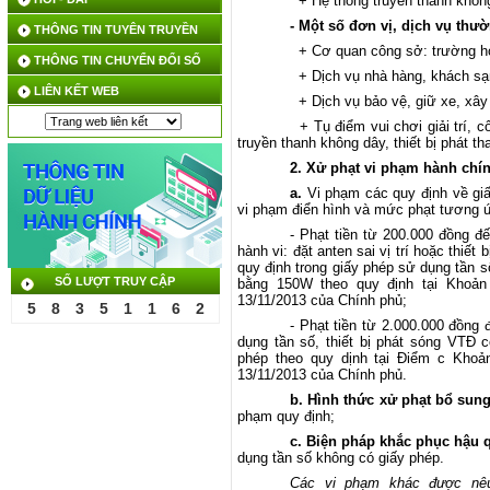
+ Hệ thống truyền thanh không
- Một số đơn vị, dịch vụ thư
THÔNG TIN TUYÊN TRUYỀN
+ Cơ quan công sở: trường họ
THÔNG TIN CHUYỂN ĐỔI SỐ
+ Dịch vụ nhà hàng, khách sạn
LIÊN KẾT WEB
+ Dịch vụ bảo vệ, giữ xe, xây
+ Tụ điểm vui chơi giải trí, 
truyền thanh không dây, thiết bị phát 
2. Xử phạt vi phạm hành chín
a.
Vi phạm các quy định về giấ
vi phạm điển hình và mức phạt tương 
- Phạt tiền từ 200.000 đồng đế
hành vi: đặt anten sai vị trí hoặc thiế
quy định trong giấy phép sử dụng tần s
SỐ LƯỢT TRUY CẬP
bằng 150W theo quy định tại Khoản
13/11/2013 của Chính phủ;
5
8
3
5
1
1
6
2
- Phạt tiền từ 2.000.000 đồng 
dụng tần số, thiết bị phát sóng VTĐ
phép theo quy dịnh tại Điểm c Khoả
13/11/2013 của Chính phủ.
b. Hình thức xử phạt bổ sung
phạm quy định;
c. Biện pháp khắc phục hậu 
dụng tần số không có giấy phép.
Các vi phạm khác được nêu