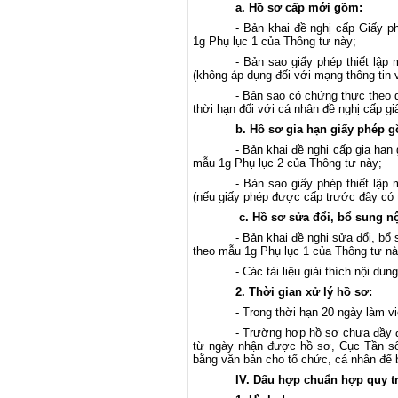
a
. Hồ sơ cấp mới gồm:
-
Bản khai đề nghị cấp Giấy ph
1g Phụ lục
1
của Thông tư này;
-
Bản sao giấy phép thiết lập m
(không áp dụng đối với mạng thông tin v
-
Bản sao có chứng thực theo q
thời hạn đối với cá nhân đề nghị cấp gi
b
. Hồ sơ gia hạn giấy phép 
-
Bản khai đề nghị cấp
gia hạn 
mẫu 1g Phụ lục
2
của Thông tư này;
-
Bản sao giấy phép thiết lập m
(nếu giấy phép được cấp trước đây có t
c
. Hồ sơ sửa đổi, bổ sung n
-
Bản khai đề nghị
sửa đổi, bổ 
theo mẫu 1g Phụ lục
1
của Thông tư nà
-
Các tài liệu giải thích nội du
2. Thời gian xử lý hồ sơ:
-
Trong thời hạn
20 ngày làm vi
- Trường hợp
hồ sơ chưa đầy đ
từ ngày nhận được hồ sơ, Cục Tần số
bằng văn bản cho tổ chức, cá nhân để 
IV. Dấu hợp chuẩn hợp quy trên 