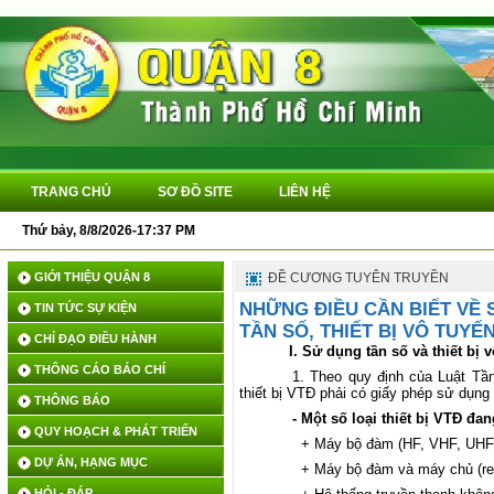
TRANG CHỦ
SƠ ĐỒ SITE
LIÊN HỆ
Thứ bảy, 8/8/2026-17:37 PM
QU
GIỚI THIỆU QUẬN 8
ĐỀ CƯƠNG TUYÊN TRUYỀN
NHỮNG ĐIỀU CẦN BIẾT VỀ 
TIN TỨC SỰ KIỆN
TẦN SỐ, THIẾT BỊ VÔ TUYẾ
CHỈ ĐẠO ĐIỀU HÀNH
I. Sử dụng tần số và thiết bị 
THÔNG CÁO BÁO CHÍ
1. Theo quy định của Luật Tầ
thiết bị VTĐ phải có giấy phép sử dụn
THÔNG BÁO
- Một số loại thiết bị VTĐ đ
QUY HOẠCH & PHÁT TRIỂN
+ Máy bộ đàm (HF, VHF, UHF
DỰ ÁN, HẠNG MỤC
+ Máy bộ đàm và máy chủ (rep
HỎI - ĐÁP