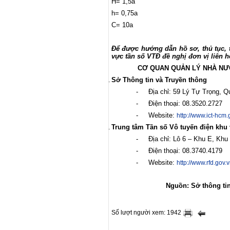
H= 1,5a
h= 0,75a
C= 10a
Để được hướng dẫn hồ sơ, thủ tục, t
vực tần số VTĐ đề nghị đơn vị liên h
CƠ QUAN QUẢN LÝ NHÀ NƯ
Sở Thông tin và Truyền thông
-
Địa chỉ: 59 Lý Tự Trọng, 
-
Điện thoại: 08.3520.2
-
Website:
http://www.ict-hcm.
Trung tâm Tần số Vô tuyến điện khu 
-
Địa chỉ: Lô 6 – Khu E, Kh
-
Điện thoại: 08.3740.4179
-
Website:
http://www.rfd.gov.
Nguồn: Sở thông tin
Số lượt người xem: 1942