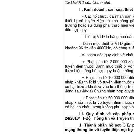
13/11/2013 của Chính phủ.
II. Kinh doanh, sản xuất thiết bị
-
Các tổ chức, cá nhân sản x
thiết bị vô tuyến điện có khả năng g
trường hoặc sử dụng phải thực hiện vi
dấu hợp quy.
- Thiết bị VTĐ là hàng hoá cần gi
- Danh mục thiết bị VTĐ gồm: t
khoảng 9KHz đến 400GHz, có công suất
- Vi phạm các quy định về chấ
+ Phạt tiền từ 2.000.000 đồng
tuyến điện thuộc Danh mục thiết bị vô
thực hiện công bố hợp quy hoặc không
+ Phạt tiền từ 10.000.000 đồn
nhập khẩu thiết bị vô tuyến điện thuộc
có hại trước khi đưa vào lưu thông trê
động sau đây:a) Chứng nhận hợp quy;b
+ Phạt tiền từ 50.000.000 đồn
nhập khẩu thiết bị vô tuyến điện thuộc
có hại có chất lượng không phù hợp v
III. Quy định về cấp phép 
24/2010/TT-Bộ Thông tin và Truyền t
1. Thành phần hồ sơ:
Giấy p
mạng thông tin vô tuyến điện nội bộ
.