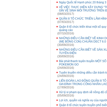
Ngày Quốc tế Hạnh phúc 20 tháng 
VỀ VIỆC THỰC HIỆN XÂY DỰNG “T
GÌN VỆ SINH MÔI TRƯỜNG TRÊN ĐI
(08/03/2017)
QUẬN 8 TỔ CHỨC TRIỂN LÃM HÌN
(07/03/2017)
Quận 8 tổ chức triển khai một số quy đ
quảng cáo
(07/10/2016)
NHỮNG ĐIỀU CẦN BIẾT VỀ KINH D
(MẸ BỒNG CON) CHUẨN DECT 6.0
(30/09/2016)
NHỮNG ĐIỀU CẦN BIẾT VỀ SẢN XU
TUYẾN ĐIỆN
(30/09/2016)
Bài phát thanh tuyên truyền MỘT 
POKEMON GO
(24/09/2016)
Tuyên truyền những điều cần tránh 
(24/09/2016)
LIÊN ĐOÀN LAO ĐỘNG QUẬN 8 T
GIA ĐÌNH TRONG CÔNG NHÂN LA
(17/09/2016)
Xử lý vi phạm quy định về nồng độ c
(05/09/2016)
Lợi ích, quyền và nghĩa vụ của ngươ
Quận 8 tổ chức tuyên truyền phổ bi