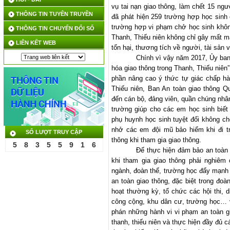
vụ tai nạn giao thông, làm chết 15 ngư
THÔNG TIN TUYÊN TRUYỀN
đã phát hiện 259 trường hợp học sinh 
trường hợp vi phạm chở học sinh không
THÔNG TIN CHUYỂN ĐỔI SỐ
Thanh, Thiếu niên không chỉ gây mất m
LIÊN KẾT WEB
tổn hại, thương tích về người, tài sản v
Chính vì vậy năm 2017, Ủy ban
hóa giao thông trong Thanh, Thiếu niên
phần nâng cao ý thức tự giác chấp hà
Thiếu niên, Ban An toàn giao thông Q
đến cán bộ, đảng viên, quần chúng nhân
trường giúp cho các em học sinh biết
phụ huynh học sinh tuyệt đối không c
nhở các em đội mũ bảo hiểm khi đi tr
SỐ LƯỢT TRUY CẬP
thông khi tham gia giao thông.
5
8
3
5
5
9
1
6
Để thực hiện đảm bảo an toàn 
khi tham gia giao thông phải nghiêm
ngành, đoàn thể, trường học đẩy mạnh c
an toàn giao thông, đặc biệt trong đoà
hoạt thường kỳ, tổ chức các hội thi, d
công cộng, khu dân cư, trường học… v
phán những hành vi vi phạm an toàn g
thanh, thiếu niên và thực hiện đầy đủ c