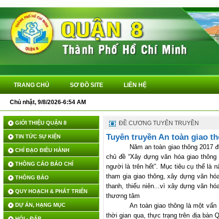
TRANG CHỦ
SƠ ĐỒ SITE
LIÊN HỆ
Chủ nhật, 9/8/2026-6:54 AM
GIỚI THIỆU QUẬN 8
ĐỀ CƯƠNG TUYÊN TRUYỀN
Tuyên truyền An toàn giao t
TIN TỨC SỰ KIỆN
Năm an toàn giao thông 2017 đ
CHỈ ĐẠO ĐIỀU HÀNH
chủ đề “Xây dựng văn hóa giao thông t
THÔNG CÁO BÁO CHÍ
người là trên hết”. Mục tiêu cụ thể là
tham gia giao thông, xây dựng văn hóa
THÔNG BÁO
thanh, thiếu niên...vì xây dựng văn hóa
QUY HOẠCH & PHÁT TRIỂN
thương tâm
DỰ ÁN, HẠNG MỤC
An toàn giao thông là một vấn
thời gian qua, thực trạng trên địa bàn
HỎI - ĐÁP