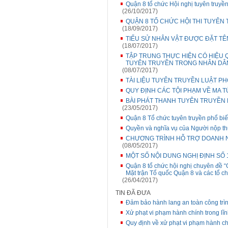
Quận 8 tổ chức Hội nghị tuyên truyền
(26/10/2017)
QUẬN 8 TỔ CHỨC HỘI THI TUYÊN T
(18/09/2017)
TIỂU SỬ NHÂN VẬT ĐƯỢC ĐẶT TÊ
(18/07/2017)
TẬP TRUNG THỰC HIỆN CÓ HIỆU 
TUYÊN TRUYỀN TRONG NHÂN DÂ
(08/07/2017)
TÀI LIỆU TUYÊN TRUYỀN LUẬT P
QUY ĐỊNH CÁC TỘI PHẠM VỀ MA T
BÀI PHÁT THANH TUYÊN TRUYỀN
(23/05/2017)
Quận 8 Tổ chức tuyên truyền phổ biế
Quyền và nghĩa vụ của Người nộp thu
CHƯƠNG TRÌNH HỖ TRỢ DOANH N
(08/05/2017)
MỘT SỐ NỘI DUNG NGHỊ ĐỊNH SỐ 
Quận 8 tổ chức hội nghị chuyên đề “
Mặt trận Tổ quốc Quận 8 và các tổ ch
(26/04/2017)
TIN ĐÃ ĐƯA
Đảm bảo hành lang an toàn công trìn
Xử phạt vi phạm hành chính trong lĩn
Quy định về xử phạt vi phạm hành ch