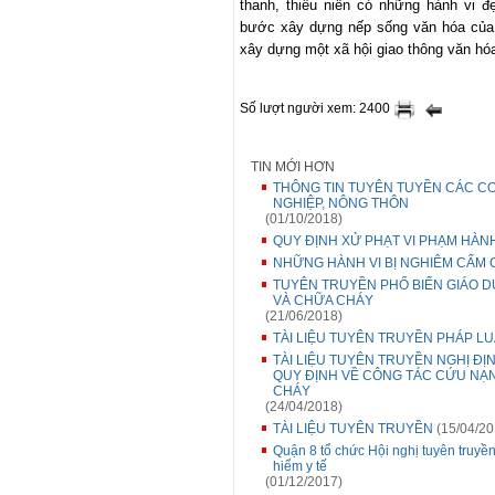
thanh, thiếu niên có những hành vi đẹ
bước xây dựng nếp sống văn hóa của t
xây dựng một xã hội giao thông văn hó
Số lượt người xem: 2400
TIN MỚI HƠN
THÔNG TIN TUYÊN TUYỀN CÁC C
NGHIỆP, NÔNG THÔN
(01/10/2018)
QUY ĐỊNH XỬ PHẠT VI PHẠM HÀN
NHỮNG HÀNH VI BỊ NGHIÊM CẤM 
TUYÊN TRUYỀN PHỔ BIẾN GIÁO 
VÀ CHỮA CHÁY
(21/06/2018)
TÀI LIỆU TUYÊN TRUYỀN PHÁP LU
TÀI LIỆU TUYÊN TRUYỀN NGHỊ ĐỊN
QUY ĐỊNH VỀ CÔNG TÁC CỨU NẠ
CHÁY
(24/04/2018)
TÀI LIỆU TUYÊN TRUYỀN
(15/04/20
Quận 8 tổ chức Hội nghị tuyên truyền, 
hiểm y tế
(01/12/2017)