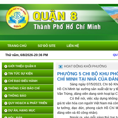
TRANG CHỦ
SƠ ĐỒ SITE
LIÊN HỆ
Thứ năm, 6/8/2026-20:36 PM
QUYẾT 
GIỚI THIỆU QUẬN 8
HOẠT ĐỘNG KHỐI PHƯỜNG
PHƯỜNG 5 CHI BỘ KHU PH
TIN TỨC SỰ KIỆN
CHÍ MINH TẠI NHÀ CỦA ĐẢN
CHỈ ĐẠO ĐIỀU HÀNH
Sáng ngày 07/5/2023, Chi bộ Kh
THÔNG CÁO BÁO CHÍ
Hồ Chí Minh tại xưởng sản xuất vật tư y 
Văn Trừng, đảng viên đang sinh hoạt tại C
THÔNG BÁO
Có thể nói, việc xây dựng khôn
QUY HOẠCH & PHÁT TRIỂN
giá trị văn hóa con người Việt Nam mà cò
tư tưởng, đạo đức, phong cách Hồ Chí M
DỰ ÁN, HẠNG MỤC
đảng viên và 40 công nhân).
Ngoài ra, vào mỗi sáng thứ hai h
HỎI - ĐÁP