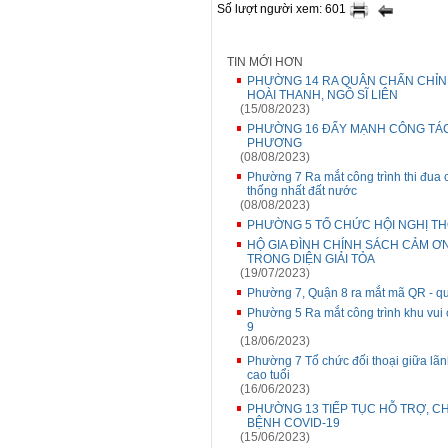
Số lượt người xem: 601
TIN MỚI HƠN
PHƯỜNG 14 RA QUÂN CHẤN CHỈN
HOÀI THANH, NGÔ SĨ LIÊN
(15/08/2023)
PHƯỜNG 16 ĐẨY MẠNH CÔNG TÁC C
PHƯƠNG
(08/08/2023)
Phường 7 Ra mắt công trình thi đu
thống nhất đất nước
(08/08/2023)
PHƯỜNG 5 TỔ CHỨC HỘI NGHỊ THÔ
HỘ GIA ĐÌNH CHÍNH SÁCH CẢM Ơ
TRONG DIỆN GIẢI TỎA
(19/07/2023)
Phường 7, Quận 8 ra mắt mã QR - qué
Phường 5 Ra mắt công trình khu vui c
9
(18/06/2023)
Phường 7 Tổ chức đối thoại giữa lãn
cao tuổi
(16/06/2023)
PHƯỜNG 13 TIẾP TỤC HỖ TRỢ, C
BỆNH COVID-19
(15/06/2023)