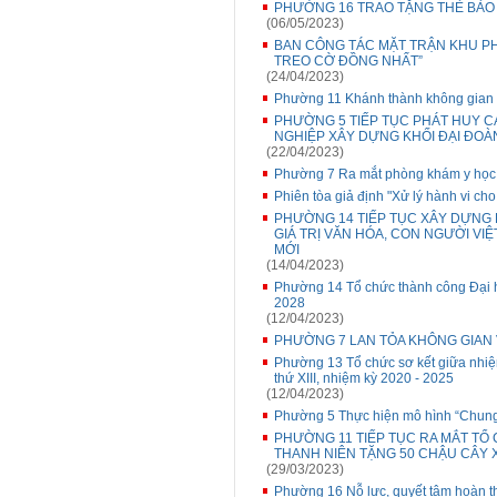
PHƯỜNG 16 TRAO TẶNG THẺ BẢO
(06/05/2023)
BAN CÔNG TÁC MẶT TRẬN KHU PH
TREO CỜ ĐỒNG NHẤT”
(24/04/2023)
Phường 11 Khánh thành không gian 
PHƯỜNG 5 TIẾP TỤC PHÁT HUY C
NGHIỆP XÂY DỰNG KHỐI ĐẠI ĐOÀ
(22/04/2023)
Phường 7 Ra mắt phòng khám y học c
Phiên tòa giả định "Xử lý hành vi ch
PHƯỜNG 14 TIẾP TỤC XÂY DỰNG 
GIÁ TRỊ VĂN HÓA, CON NGƯỜI VI
MỚI
(14/04/2023)
Phường 14 Tổ chức thành công Đại hộ
2028
(12/04/2023)
PHƯỜNG 7 LAN TỎA KHÔNG GIAN 
Phường 13 Tổ chức sơ kết giữa nhiệ
thứ XIII, nhiệm kỳ 2020 - 2025
(12/04/2023)
Phường 5 Thực hiện mô hình “Chung 
PHƯỜNG 11 TIẾP TỤC RA MẮT TỔ
THANH NIÊN TẶNG 50 CHẬU CÂY
(29/03/2023)
Phường 16 Nỗ lực, quyết tâm hoàn th