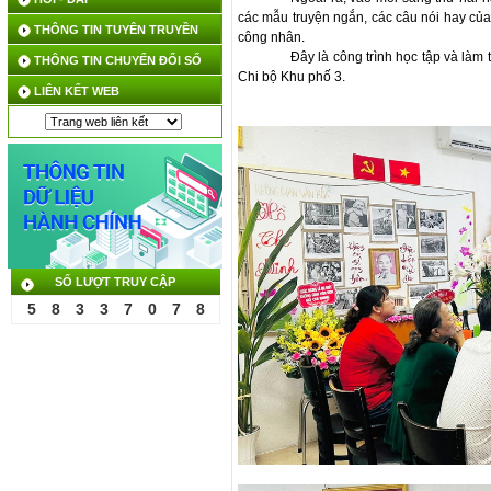
các mẫu truyện ngắn, các câu nói hay của
THÔNG TIN TUYÊN TRUYỀN
công nhân.
Đây là công trình học tập và làm
THÔNG TIN CHUYỂN ĐỔI SỐ
Chi bộ Khu phố 3.
LIÊN KẾT WEB
SỐ LƯỢT TRUY CẬP
5
8
3
3
7
0
7
8