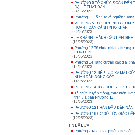
PHƯỜNG 5 TỔ CHỨC ĐOÀN ĐẾN T
ĐẠI LỄ PHẬT ĐẢN
(24/05/2023)
Phường 11 Tổ chức về nguồn "Hành t
PHƯỜNG 5 TỔ CHỨC “BỮA CƠM Y
HOÀN HOÀN CẢNH KHÓ KHĂN
(20/05/2023)
LỄ KHÁNH THÀNH CẦU DÂN SINH T
(18/05/2023)
Phường 13 Tổ chức nhiều chương trìn
COVID-19
(15/05/2023)
Phường 14 Tăng cường các giải phá
(15/05/2023)
PHƯỜNG 12 TIẾP TỤC RA MẮT CÔ
NHÂN DÂN ĐÓNG GÓP
(14/05/2023)
PHƯỜNG 14 TỔ CHỨC NGÀY HỘI 
Tổ chức truyền thông, thực hiện Trợ 
trên địa bàn Phường 11
(12/05/2023)
PHƯỜNG 12 PHẤN ĐẤU ĐẾN NĂM 
PHƯỜNG 16 CƠ SỞ TÔN GIÁO GẮN 
(10/05/2023)
TIN ĐÃ ĐƯA
Phường 7 Khai mạc phiên chợ Công