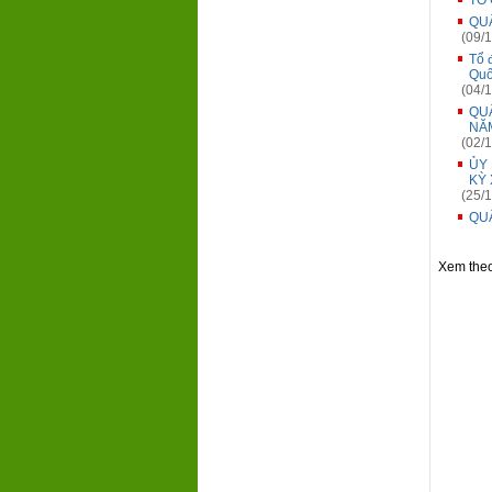
TỔ 
QUẬ
(09/1
Tổ 
Quố
(04/1
QU
NĂ
(02/1
ỦY 
KỲ 
(25/1
QUẬ
Xem the