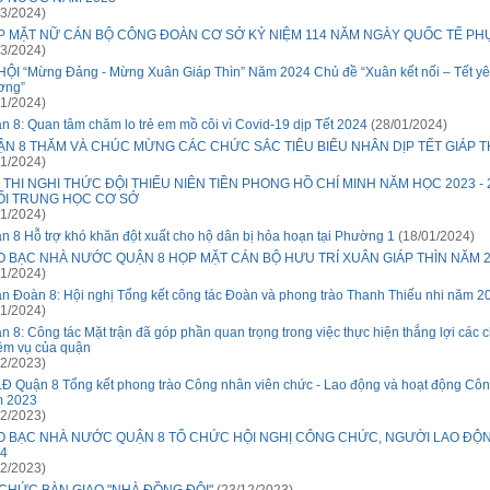
3/2024)
P MẶT NỮ CÁN BỘ CÔNG ĐOÀN CƠ SỞ KỶ NIỆM 114 NĂM NGÀY QUỐC TẾ PH
3/2024)
HỘI “Mừng Đảng - Mừng Xuân Giáp Thìn” Năm 2024 Chủ đề “Xuân kết nối – Tết y
ơng”
1/2024)
n 8: Quan tâm chăm lo trẻ em mồ côi vì Covid-19 dịp Tết 2024
(28/01/2024)
N 8 THĂM VÀ CHÚC MỪNG CÁC CHỨC SẮC TIÊU BIỂU NHÂN DỊP TẾT GIÁP T
1/2024)
 THI NGHI THỨC ĐỘI THIẾU NIÊN TIỀN PHONG HỒ CHÍ MINH NĂM HỌC 2023 - 
ỐI TRUNG HỌC CƠ SỞ
1/2024)
n 8 Hỗ trợ khó khăn đột xuất cho hộ dân bị hỏa hoạn tại Phường 1
(18/01/2024)
O BẠC NHÀ NƯỚC QUẬN 8 HỌP MẶT CÁN BỘ HƯU TRÍ XUÂN GIÁP THÌN NĂM 
1/2024)
n Đoàn 8: Hội nghị Tổng kết công tác Đoàn và phong trào Thanh Thiếu nhi năm 2
1/2024)
n 8: Công tác Mặt trận đã góp phần quan trọng trong việc thực hiện thắng lợi các ch
ệm vụ của quận
2/2023)
Đ Quận 8 Tổng kết phong trào Công nhân viên chức - Lao động và hoạt động Cô
 2023
2/2023)
O BẠC NHÀ NƯỚC QUẬN 8 TỔ CHỨC HỘI NGHỊ CÔNG CHỨC, NGƯỜI LAO ĐỘ
4
2/2023)