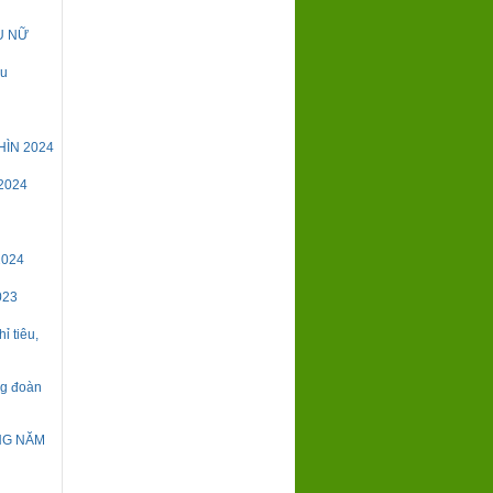
Ụ NỮ
êu
HÌN 2024
2024
2024
023
ỉ tiêu,
ng đoàn
NG NĂM