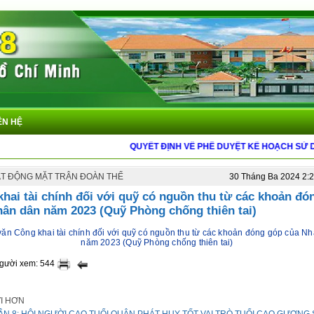
ÊN HỆ
QUYẾT ĐỊNH VỀ PHÊ DUYỆT KẾ HOẠCH SỬ DỤN
T ĐỘNG MẶT TRẬN ĐOÀN THỂ
30 Tháng Ba 2024 2:
hai tài chính đối với quỹ có nguồn thu từ các khoản đó
hân dân năm 2023 (Quỹ Phòng chống thiên tai)
ăn Công khai tài chính đối với quỹ có nguồn thu từ các khoản đóng góp của N
năm 2023 (Quỹ Phòng chống thiên tai)
người xem: 544
ỚI HƠN