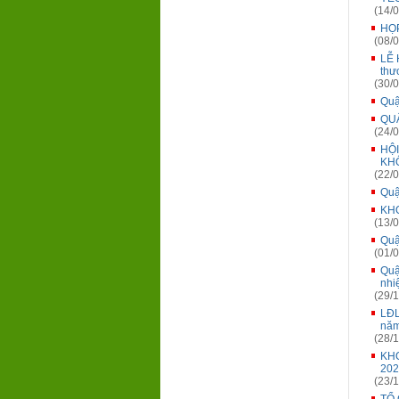
(14/0
HỌ
(08/0
LỄ 
thư
(30/0
Quậ
QUẬ
(24/0
HỘI
KH
(22/0
Quậ
KH
(13/0
Quậ
(01/0
Quậ
nhi
(29/1
LĐL
năm
(28/1
KH
202
(23/1