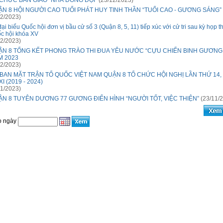
CHỨC BÀN GIAO "NHÀ ĐỒNG ĐỘI"
(23/12/2023)
N 8 HỘI NGƯỜI CAO TUỔI PHÁT HUY TINH THẦN “TUỔI CAO - GƯƠNG SÁNG”
2/2023)
đại biểu Quốc hội đơn vị bầu cử số 3 (Quận 8, 5, 11) tiếp xúc với cử tri sau kỳ họp t
c hội khóa XV
2/2023)
ẬN 8 TỔNG KẾT PHONG TRÀO THI ĐUA YÊU NƯỚC “CỰU CHIẾN BINH GƯƠNG
M 2023
2/2023)
BAN MẶT TRẬN TỔ QUỐC VIỆT NAM QUẬN 8 TỔ CHỨC HỘI NGHỊ LẦN THỨ 14,
XI (2019 - 2024)
1/2023)
N 8 TUYÊN DƯƠNG 77 GƯƠNG ĐIỂN HÌNH “NGƯỜI TỐT, VIỆC THIỆN”
(23/11/
o ngày