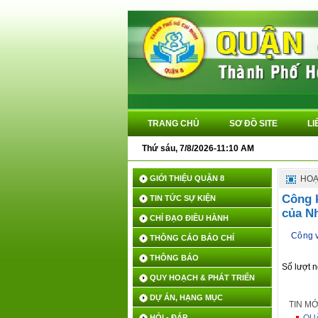
TRANG CHỦ
SƠ ĐỒ SITE
LI
Thứ sáu, 7/8/2026-11:10 AM
GIỚI THIỆU QUẬN 8
HOẠ
Công k
TIN TỨC SỰ KIỆN
của N
CHỈ ĐẠO ĐIỀU HÀNH
Công v
THÔNG CÁO BÁO CHÍ
THÔNG BÁO
Số lượt 
QUY HOẠCH & PHÁT TRIỂN
DỰ ÁN, HẠNG MỤC
TIN M
HỎI - ĐÁP