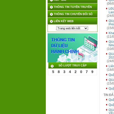
QUẬ
(06/0
THÔNG TIN TUYÊN TRUYỀN
LĐL
Lao
THÔNG TIN CHUYỂN ĐỔI SỐ
(24/0
QUẬ
LIÊN KẾT WEB
PH
(15/0
Kha
(11/0
QU
NH
(10/0
QUẬ
202
(24/0
SỐ LƯỢT TRUY CẬP
Liê
(18/0
5
8
3
4
2
0
7
9
Quậ
QU
(15/0
Quậ
TIN Đ
Quậ
Quậ
QU
YÊ