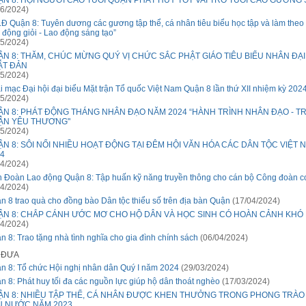
N 8: HỘI NGƯỜI CAO TUỔI QUẬN PHÁT HUY TỐT VAI TRÒ TUỔI CAO GƯƠNG
6/2024)
Đ Quận 8: Tuyên dương các gương tập thể, cá nhân tiêu biểu học tập và làm theo
 động giỏi - Lao động sáng tạo”
5/2024)
N 8: THĂM, CHÚC MỪNG QUÝ VỊ CHỨC SẮC PHẬT GIÁO TIÊU BIỂU NHÂN ĐẠI
ẬT ĐẢN
5/2024)
i mạc Đại hội đại biểu Mặt trận Tổ quốc Việt Nam Quận 8 lần thứ XII nhiệm kỳ 202
5/2024)
ẬN 8: PHÁT ĐỘNG THÁNG NHÂN ĐẠO NĂM 2024 “HÀNH TRÌNH NHÂN ĐẠO - T
ẬN YÊU THƯƠNG"
5/2024)
N 8: SÔI NỔI NHIỀU HOẠT ĐỘNG TẠI ĐÊM HỘI VĂN HÓA CÁC DÂN TỘC VIỆT
4
4/2024)
n Đoàn Lao động Quận 8: Tập huấn kỹ năng truyền thông cho cán bộ Công đoàn c
4/2024)
n 8 trao quà cho đồng bào Dân tộc thiểu số trên địa bàn Quận
(17/04/2024)
ẬN 8: CHẮP CÁNH ƯỚC MƠ CHO HỘ DÂN VÀ HỌC SINH CÓ HOÀN CẢNH KHÓ
4/2024)
n 8: Trao tặng nhà tình nghĩa cho gia đình chính sách
(06/04/2024)
Ã ĐƯA
n 8: Tổ chức Hội nghị nhân dân Quý I năm 2024
(29/03/2024)
n 8: Phát huy tối đa các nguồn lực giúp hộ dân thoát nghèo
(17/03/2024)
ẬN 8: NHIỀU TẬP THỂ, CÁ NHÂN ĐƯỢC KHEN THƯỞNG TRONG PHONG TRÀO 
U NƯỚC NĂM 2023