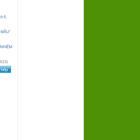
hứ 6,
 MẪU”
 NHIỆM
2023)