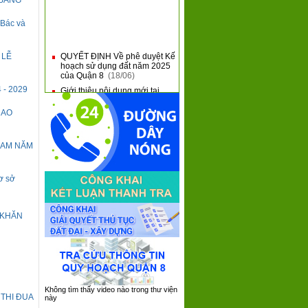
 SÁNG
 Bác và
QUYẾT ĐỊNH Về phê duyệt Kế
■
 LỄ
hoạch sử dụng đất năm 2025
của Quận 8
(18/06)
Giới thiệu nội dung mới tại
■
4 - 2029
Thông tư 31 và Thông tư 32
của Bộ Tài Chính
(10/06)
RAO
QUẬN 8 KHAI MẠC HỘI THAO
■
QUỐC PHÒNG NĂM 2025
(09/06)
 NAM NĂM
QUẬN 8: SƠ KẾT 05 NĂM
■
THỰC HIỆN CHƯƠNG TRÌNH
TỔNG THỂ CẢI CÁCH HÀNH
ơ sở
CHÍNH NHÀ NƯỚC GIAI
ĐOẠN 2021 - 2030
(08/06)
QUẬN 8 TIẾP XÚC, ĐỐI
■
 KHĂN
THOẠI VỚI DOANH NGHIỆP
TRÊN ĐỊA BÀN NĂM 2025
(05/06)
Không tìm thấy video nào trong thư viện
THI ĐUA
này