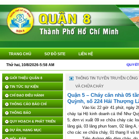
TRANG CHỦ
SƠ ĐỒ SITE
LIÊN HỆ
Thứ hai, 10/8/2026-5:58 AM
QUYẾT ĐỊN
GIỚI THIỆU QUẬN 8
THÔNG TIN TUYÊN TRUYỀN CÔNG
VÀ CHỮA CHÁY
TIN TỨC SỰ KIỆN
Quận 5 – Cháy căn nhà 05 tần
CHỈ ĐẠO ĐIỀU HÀNH
Quỳnh, số 224 Hải Thượng 
THÔNG CÁO BÁO CHÍ
Vào lúc 22 giờ 41 phút, ngày 
THÔNG BÁO
cháy tại Hộ kinh doanh cá thể Như Q
5; đơn vị xuất 09 xe chữa cháy các lo
QUY HOẠCH & PHÁT TRIỂN
lăng giá, 03 lăng phun foam, 02 lăng A
DỰ ÁN, HẠNG MỤC
cho các xe chữa cháy, 01 thang II và tr
Trên đường đến đám cháy, do 
HỎI - ĐÁP