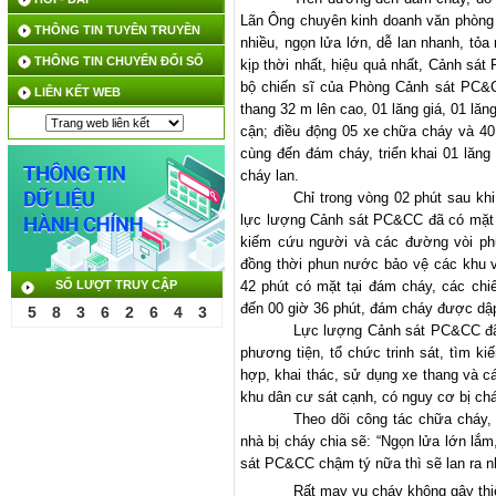
Lãn Ông chuyên kinh doanh văn phòng p
THÔNG TIN TUYÊN TRUYỀN
nhiều, ngọn lửa lớn, dễ lan nhanh, tỏ
THÔNG TIN CHUYỂN ĐỔI SỐ
kịp thời nhất, hiệu quả nhất, Cảnh s
bộ chiến sĩ của Phòng Cảnh sát PC&C
LIÊN KẾT WEB
thang 32 m lên cao, 01 lăng giá, 01 lă
cận; điều động 05 xe chữa cháy và 4
cùng đến đám cháy, triển khai 01 lăng
cháy lan.
Chỉ trong vòng 02 phút sau kh
lực lượng Cảnh sát PC&CC đã có mặt t
kiếm cứu người và các đường vòi phu
đồng thời phun nước bảo vệ các khu v
SỐ LƯỢT TRUY CẬP
42 phút có mặt tại đám cháy, các ch
đến 00 giờ 36 phút, đám cháy được dập
5
8
3
6
2
6
4
3
Lực lượng Cảnh sát PC&CC đã n
phương tiện, tổ chức trinh sát, tìm ki
hợp, khai thác, sử dụng xe thang và c
khu dân cư sát cạnh, có nguy cơ bị cháy
Theo dõi công tác chữa cháy,
nhà bị cháy chia sẽ: “Ngọn lửa lớn l
sát PC&CC chậm tý nữa thì sẽ lan ra n
Rất may vụ cháy không gây thi