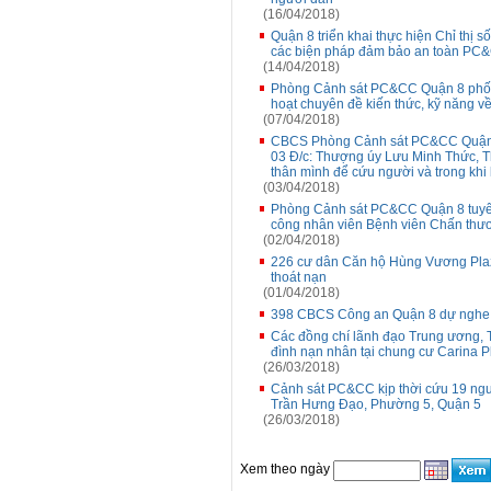
(16/04/2018)
Quận 8 triển khai thực hiện Chỉ th
các biện pháp đảm bảo an toàn PC&C
(14/04/2018)
Phòng Cảnh sát PC&CC Quận 8 phối 
hoạt chuyên đề kiến thức, kỹ năng 
(07/04/2018)
CBCS Phòng Cảnh sát PC&CC Quận 8
03 Đ/c: Thượng úy Lưu Minh Thức, T
thân mình để cứu người và trong khi
(03/04/2018)
Phòng Cảnh sát PC&CC Quận 8 tuyên
công nhân viên Bệnh viên Chấn thư
(02/04/2018)
226 cư dân Căn hộ Hùng Vương Plaz
thoát nạn
(01/04/2018)
398 CBCS Công an Quận 8 dự nghe t
Các đồng chí lãnh đạo Trung ương, T
đình nạn nhân tại chung cư Carina P
(26/03/2018)
Cảnh sát PC&CC kịp thời cứu 19 ngư
Trần Hưng Đạo, Phường 5, Quận 5
(26/03/2018)
Xem theo ngày