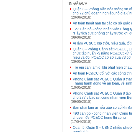
TIN ĐÃ ĐƯA
Quận 8 – Phòng Văn hóa thông tin 
cho 72 chủ doanh nghiệp, hộ gia đìn
(20/06/2018)
An toàn thoát nạn tại các cơ sở giáo
127 Cán bộ - công nhân viên Công ty
“Hãy tích cực phòng cháy trước khi 
(09/06/2018)
Ai làm PC&CC kịp thời, hiệu quả, tốt
Quận 8 - Phòng Cảnh sát PC&CC, Liê
chức tập huấn kỹ năng PC&CC; xử lý
hiệu và đội PC&CC cơ sở của 73 cơ 
(29/05/2018)
Trẻ em cần làm gì khi phát hiện cháy
An toàn PC&CC đối với các công trìn
Phòng Cảnh sát PC&CC Quận 8 tham 
Tháng hành động về an toàn, vệ sinh
(10/05/2018)
Phòng Cảnh sát PC&CC Quận 8 tập h
cho 277 y bác sỹ, công nhân viên B
(09/05/2018)
Bạn phải làm gì nếu gặp sự cố khi 
493 cán bộ - công nhân viên Công t
chuyên đề PC&CC trong thi công
(17/04/2018)
Quận 5, Quận 8 – UBND nhiều phườn
người dân