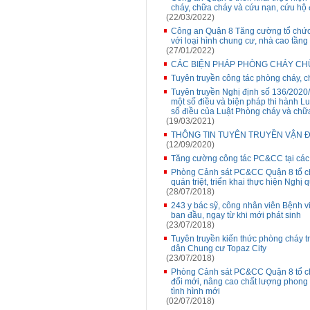
cháy, chữa cháy và cứu nạn, cứu hộ 
(22/03/2022)
Công an Quận 8 Tăng cường tổ chức 
với loại hình chung cư, nhà cao tầng
(27/01/2022)
CÁC BIỆN PHÁP PHÒNG CHÁY CH
Tuyên truyền công tác phòng cháy, 
Tuyên truyền Nghị định số 136/2020/
một số điều và biện pháp thi hành Lu
số điều của Luật Phòng cháy và chữ
(19/03/2021)
THÔNG TIN TUYÊN TRUYỀN VẬN 
(12/09/2020)
Tăng cường công tác PC&CC tại các
Phòng Cảnh sát PC&CC Quận 8 tổ chứ
quán triệt, triển khai thực hiện Ngh
(28/07/2018)
243 y bác sỹ, công nhân viên Bệnh v
ban đầu, ngay từ khi mới phát sinh
(23/07/2018)
Tuyên truyền kiến thức phòng cháy t
dân Chung cư Topaz City
(23/07/2018)
Phòng Cảnh sát PC&CC Quận 8 tổ chức
đổi mới, nâng cao chất lượng phong 
tình hình mới
(02/07/2018)