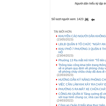
Người dân hiếu kỳ tập t
Số lượt người xem: 1423
TIN MỚI HƠN
KHUYẾN CÁO NGƯỜI DÂN KHÔNG N
(15/05/2023)
LĐLĐ QUẬN 8 TỔ CHỨC “NGÀY AN
KHU PHỐ 7 PHƯỜNG 3 QUẬN 8 T
HỘ
(23/04/2023)
Phường 13 Ra mắt mô hình "Tổ liên 
Thông báo công khai trên trang thông
về vi phạm quy định về phòng cháy 
về phòng cháy chữa cháy đã đưa đi 
(22/03/2023)
HƯỚNG DẪN KỶ NĂNG PHÒNG CH
VIỆC CẦN LÀM KHI XẢY RA CHÁY 
PHƯỜNG 5 RA MẮT XE CHỮA CHÁ
CÔNG AN QUẬN 8 Tăng cường tổ chức
với loại hình chung cư, nhà cao tầng
(24/03/2022)
Công an Quận 8 triển khai thực hiện 