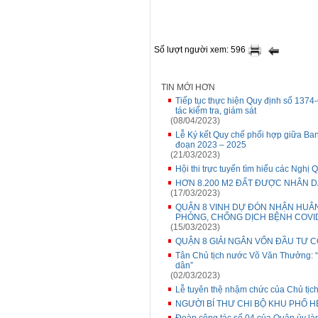
Số lượt người xem: 596
TIN MỚI HƠN
Tiếp tục thực hiện Quy định số 137
tác kiểm tra, giám sát
(08/04/2023)
Lễ Ký kết Quy chế phối hợp giữa Ban
đoạn 2023 – 2025
(21/03/2023)
Hội thi trực tuyến tìm hiểu các Nghị
HƠN 8.200 M2 ĐẤT ĐƯỢC NHÂN 
(17/03/2023)
QUẬN 8 VINH DỰ ĐÓN NHẬN HUÂ
PHÒNG, CHỐNG DỊCH BỆNH COVI
(15/03/2023)
QUẬN 8 GIẢI NGÂN VỐN ĐẦU TƯ 
Tân Chủ tịch nước Võ Văn Thưởng: “
dân”
(02/03/2023)
Lễ tuyên thệ nhậm chức của Chủ tịc
NGƯỜI BÍ THƯ CHI BỘ KHU PHỐ H