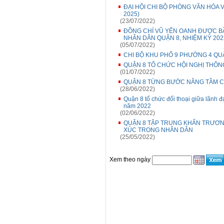
ĐẠI HỘI CHI BỘ PHÒNG VĂN HÓA V
2025)
(23/07/2022)
ĐỒNG CHÍ VŨ YẾN OANH ĐƯỢC BẦ
NHÂN DÂN QUẬN 8, NHIỆM KỲ 2022
(05/07/2022)
CHI BỘ KHU PHỐ 9 PHƯỜNG 4 QUẬ
QUẬN 8 TỔ CHỨC HỘI NGHỊ THÔNG 
(01/07/2022)
QUẬN 8 TỪNG BƯỚC NÂNG TẦM CÔ
(28/06/2022)
Quận 8 tổ chức đối thoại giữa lãnh 
năm 2022
(02/06/2022)
QUẬN 8 TẬP TRUNG KHẨN TRƯƠNG
XÚC TRONG NHÂN DÂN
(25/05/2022)
Xem theo ngày