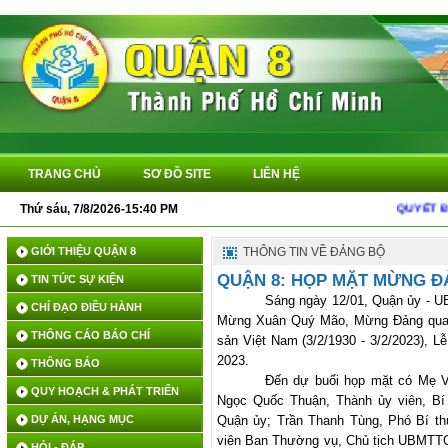
TRANG CHỦ
SƠ ĐỒ SITE
LIÊN HỆ
Thứ sáu, 7/8/2026-15:40 PM
QUYẾT ĐỊNH VỀ PH
GIỚI THIỆU QUẬN 8
THÔNG TIN VỀ ĐẢNG BỘ
QUẬN 8: HỌP MẶT MỪNG Đ
TIN TỨC SỰ KIỆN
Sáng ngày 12/01, Quận ủy - 
CHỈ ĐẠO ĐIỀU HÀNH
Mừng Xuân Quý Mão, Mừng Đảng quan
THÔNG CÁO BÁO CHÍ
sản Việt Nam (3/2/1930 - 3/2/2023), 
2023.
THÔNG BÁO
Đến dự buổi họp mặt có Mẹ V
QUY HOẠCH & PHÁT TRIỂN
Ngọc Quốc Thuận, Thành ủy viên, Bí
DỰ ÁN, HẠNG MỤC
Quận ủy; Trần Thanh Tùng, Phó Bí t
viên Ban Thường vụ, Chủ tịch UBMTTQ
HỎI - ĐÁP