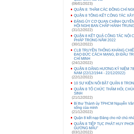
(06/01/2023)
QUẬN 8: THĂM CÁC ĐỒNG CHÍ NG
QUẬN 8 TỔNG KẾT CÔNG TÁC XÂ
ĐẢNG ỦY CƠ QUAN CHÍNH QUYỀN 
HỘI NGHỊ BAN CHẤP HÀNH TRUNG 
(31/12/2022)
QUẬN 8 KẾT QUẢ CÔNG TÁC NỘI 
PHÁP TRONG NĂM 2022
(30/12/2022)
CLB TRUYỀN THỐNG KHÁNG CHIẾ
ĐẠO ĐỨC CÁCH MẠNG, ĐI ĐẦU T
CHÍ MINH
(24/12/2022)
QUẬN 8 DÂNG HƯƠNG KỶ NIỆM 78
NAM (22/12/1944 - 22/12/2022)
(22/12/2022)
10 SỰ KIỆN NỔI BẬT QUẬN 8 TRO
QUẬN 8 TỔ CHỨC THĂM HỎI, CHÚ
SINH
(21/12/2022)
Bí thư Thành ủy TPHCM Nguyễn Văn N
sống của mình
(21/12/2022)
Quận 8 kết nạp Đảng cho nữ chủ nhà
QUẬN 8 TIẾP TỤC PHÁT HUY PHO
GƯƠNG MẪU”
(03/12/2022)