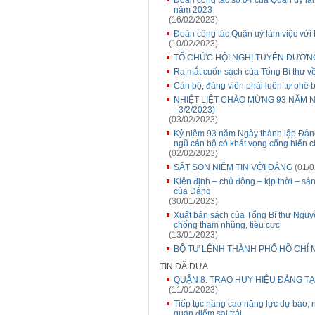
Đoàn công tác số 04 của Quận ủy là
năm 2023
(16/02/2023)
Đoàn công tác Quận uỷ làm việc với
(10/02/2023)
TỔ CHỨC HỘI NGHỊ TUYÊN DƯƠN
Ra mắt cuốn sách của Tổng Bí thư v
Cán bộ, đảng viên phải luôn tự phê bì
NHIỆT LIỆT CHÀO MỪNG 93 NĂM N
- 3/2/2023)
(03/02/2023)
Kỷ niệm 93 năm Ngày thành lập Đảng
ngũ cán bộ có khát vọng cống hiến 
(02/02/2023)
SẮT SON NIỀM TIN VỚI ĐẢNG
(01/0
Kiên định – chủ động – kịp thời – sá
của Đảng
(30/01/2023)
Xuất bản sách của Tổng Bí thư Nguyễ
chống tham nhũng, tiêu cực
(13/01/2023)
BỘ TƯ LỆNH THÀNH PHỐ HỒ CHÍ M
TIN ĐÃ ĐƯA
QUẬN 8: TRAO HUY HIỆU ĐẢNG TẠ
(11/01/2023)
Tiếp tục nâng cao năng lực dự báo, n
quan điểm sai trái