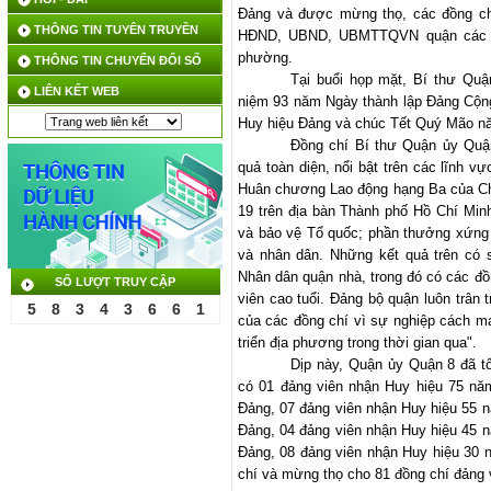
Đảng và được mừng thọ, các đồng ch
THÔNG TIN TUYÊN TRUYỀN
HĐND, UBND, UBMTTQVN quận các nhi
phường.
THÔNG TIN CHUYỂN ĐỔI SỐ
Tại buổi họp mặt, Bí thư Quậ
LIÊN KẾT WEB
niệm 93 năm Ngày thành lập Đảng Cộn
Huy hiệu Đảng và chúc Tết Quý Mão n
Đồng chí Bí thư Quận ủy Quậ
quả toàn diện, nổi bật trên các lĩnh 
Huân chương Lao động hạng Ba của Chủ
19 trên địa bàn Thành phố Hồ Chí Min
và bảo vệ Tổ quốc; phần thưởng xứng
và nhân dân. Những kết quả trên có 
Nhân dân quận nhà, trong đó có các đồn
SỐ LƯỢT TRUY CẬP
viên cao tuổi. Đảng bộ quận luôn trân t
5
8
3
4
3
6
6
1
của các đồng chí vì sự nghiệp cách m
triển địa phương trong thời gian qua".
Dịp này, Quận ủy Quận 8 đã tổ
có 01 đảng viên nhận Huy hiệu 75 năm
Đảng, 07 đảng viên nhận Huy hiệu 55 n
Đảng, 04 đảng viên nhận Huy hiệu 45 n
Đảng, 08 đảng viên nhận Huy hiệu 30 
chí và mừng thọ cho 81 đồng chí đảng v