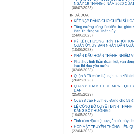
NGÀY 19 THÁNG 6 NĂM 2020 CỦA
(08/07/2023)
TIN ĐÃ ĐƯA
KẾT NẠP ĐẢNG CHO CHIẾN SĨ HO
Tăng cường công tác kiểm tra, giám 
Ban Thường vụ Thành ủy
(24/06/2023)
KÝ KẾT CHƯƠNG TRÌNH PHỐI HỢP
QUẬN ỦY, ỦY BAN NHÂN DÂN QUẬ
(10/06/2023)
PHẤN ĐẤU HOÀN THÀNH NHIỆM VỤ
Phát huy tinh thần đoàn kết, vận độn
trào thi đua yêu nước
(02/06/2023)
Quận 8 Tổ chức Hội nghị trao đổi kin
(26/05/2023)
QUẬN 8 THĂM, CHÚC MỪNG QUÝ VỊ
ĐẢN
(25/05/2023)
Quận 8 trao Huy hiệu Đảng cho 59 đ
LỄ CÔNG BỐ QUYẾT ĐỊNH THÀNH 
ĐẢNG BỘ PHƯỜNG 5
(19/05/2023)
Tình cảm đặc biệt, sự gắn bó thủy c
HỌP MẶT TRUYỀN THỐNG LIÊN QUẬN
(22/04/2023)