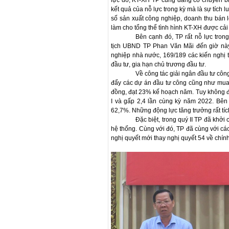
lực đó, KT-XH TP cũng đang có chuyển biến
kết quả của nỗ lực trong kỳ mà là sự tích lu
số sản xuất công nghiệp, doanh thu bán 
làm cho tổng thể tình hình KT-XH được cải 
Bên cạnh đó, TP rất nỗ lực tro
tịch UBND TP Phan Văn Mãi đến giờ này
nghiệp nhà nước, 169/189 các kiến nghị 
đầu tư, gia hạn chủ trương đầu tư.
Về công tác giải ngân đầu tư côn
đẩy các dự án đầu tư công cũng như mua 
đồng, đạt 23% kế hoạch năm. Tuy không đạ
I và gấp 2,4 lần cùng kỳ năm 2022. Bên 
62,7%. Những động lực tăng trưởng rất tíc
Đặc biệt, trong quý II TP đã khởi
hệ thống. Cùng với đó, TP đã cùng với c
nghị quyết mới thay nghị quyết 54 về chín