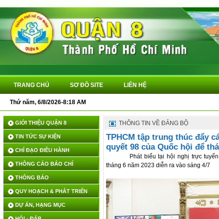
TRANG CHỦ
SƠ ĐỒ SITE
LIÊN HỆ
Thứ năm, 6/8/2026-8:18 AM
Q
GIỚI THIỆU QUẬN 8
THÔNG TIN VỀ ĐẢNG BỘ
TPHCM tập trung thúc đẩy cá
TIN TỨC SỰ KIỆN
quyết 98 của Quốc hội để th
CHỈ ĐẠO ĐIỀU HÀNH
Phát biểu tại hội nghị trực tu
THÔNG CÁO BÁO CHÍ
tháng 6 năm 2023 diễn ra vào sáng 4/7
THÔNG BÁO
QUY HOẠCH & PHÁT TRIỂN
DỰ ÁN, HẠNG MỤC
HỎI - ĐÁP