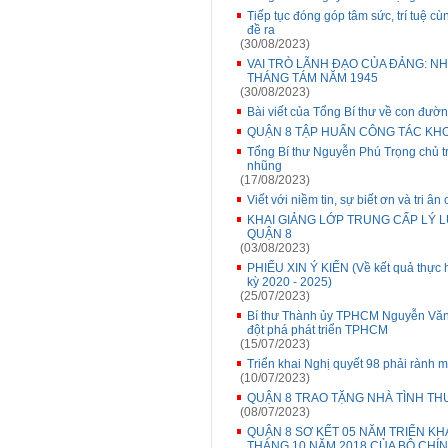
Tiếp tục đóng góp tâm sức, trí tuệ cù
đề ra
(30/08/2023)
VAI TRÒ LÃNH ĐẠO CỦA ĐẢNG: N
THÁNG TÁM NĂM 1945
(30/08/2023)
Bài viết của Tổng Bí thư về con đườn
QUẬN 8 TẬP HUẤN CÔNG TÁC KHO
Tổng Bí thư Nguyễn Phú Trọng chủ t
nhũng
(17/08/2023)
Viết với niềm tin, sự biết ơn và tri ân
KHAI GIẢNG LỚP TRUNG CẤP LÝ L
QUẬN 8
(03/08/2023)
PHIẾU XIN Ý KIẾN (Về kết quả thực h
kỳ 2020 - 2025)
(25/07/2023)
Bí thư Thành ủy TPHCM Nguyễn Văn N
đột phá phát triển TPHCM
(15/07/2023)
Triển khai Nghị quyết 98 phải rành m
(10/07/2023)
QUẬN 8 TRAO TẶNG NHÀ TÌNH TH
(08/07/2023)
QUẬN 8 SƠ KẾT 05 NĂM TRIỂN KH
THÁNG 10 NĂM 2018 CỦA BỘ CHÍN