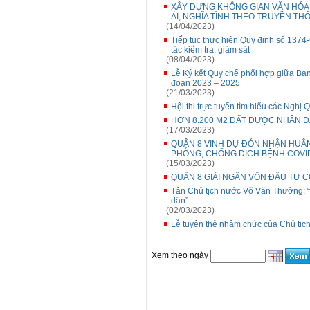
XÂY DỰNG KHÔNG GIAN VĂN HÓA,
ÁI, NGHĨA TÌNH THEO TRUYỀN T
(14/04/2023)
Tiếp tục thực hiện Quy định số 137
tác kiểm tra, giám sát
(08/04/2023)
Lễ Ký kết Quy chế phối hợp giữa Ban
đoạn 2023 – 2025
(21/03/2023)
Hội thi trực tuyến tìm hiểu các Nghị
HƠN 8.200 M2 ĐẤT ĐƯỢC NHÂN 
(17/03/2023)
QUẬN 8 VINH DỰ ĐÓN NHẬN HUÂ
PHÒNG, CHỐNG DỊCH BỆNH COVI
(15/03/2023)
QUẬN 8 GIẢI NGÂN VỐN ĐẦU TƯ 
Tân Chủ tịch nước Võ Văn Thưởng: “
dân”
(02/03/2023)
Lễ tuyên thệ nhậm chức của Chủ tịc
Xem theo ngày