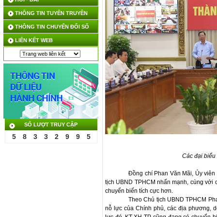
THÔNG TIN TUYÊN TRUYỀN
THÔNG TIN CHUYỂN ĐỔI SỐ
LIÊN KẾT WEB
SỐ LƯỢT TRUY CẬP
5
8
3
3
2
9
9
5
Các đại biểu
Đồng chí Phan Văn Mãi, Ủy viên
tịch UBND TPHCM nhấn mạnh, cùng với cả 
chuyển biến tích cực hơn.
Theo Chủ tịch UBND TPHCM Phan 
nỗ lực của Chính phủ, các địa phương, d