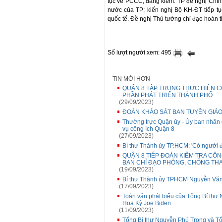
tục về PCCC, đăng kiểm. TP đề nghị Chí
nước của TP; kiến nghị Bộ KH-ĐT tiếp tụ
quốc tế. Đề nghị Thủ tướng chỉ đạo hoàn t
Số lượt người xem: 495
TIN MỚI HƠN
QUẬN 8 TẬP TRUNG THỰC HIỆN CÓ
PHẦN PHÁT TRIỂN THÀNH PHỐ
(29/09/2023)
ĐOÀN KHẢO SÁT BAN TUYÊN GIÁO
Thường trực Quận ủy - Ủy ban nhân
vụ công ích Quận 8
(27/09/2023)
Bí thư Thành ủy TP.HCM: 'Có người đi 
QUẬN 8 TIẾP ĐOÀN KIỂM TRA CÔ
BAN CHỈ ĐẠO PHÒNG, CHỐNG TH
(19/09/2023)
Bí thư Thành ủy TPHCM Nguyễn Văn 
(17/09/2023)
Toàn văn phát biểu của Tổng Bí thư
Hoa Kỳ Joe Biden
(11/09/2023)
Tổng Bí thư Nguyễn Phú Trọng và T