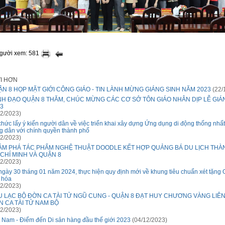
người xem: 581
ỚI HƠN
N 8 HỌP MẶT GIỚI CÔNG GIÁO - TIN LÀNH MỪNG GIÁNG SINH NĂM 2023
(22/
NH ĐẠO QUẬN 8 THĂM, CHÚC MỪNG CÁC CƠ SỞ TÔN GIÁO NHÂN DỊP LỄ GIÁ
3
2/2023)
chức lấy ý kiến người dân về việc triển khai xây dựng Ứng dụng di động thống nhấ
g dân với chính quyền thành phố
2/2023)
ÁM PHÁ TÁC PHẨM NGHỆ THUẬT DOODLE KẾT HỢP QUẢNG BÁ DU LỊCH THÀ
CHÍ MINH VÀ QUẬN 8
2/2023)
ngày 30 tháng 01 năm 2024, thực hiện quy định mới về khung tiêu chuẩn xét tặng 
 hóa
2/2023)
U LẠC BỘ ĐỜN CA TÀI TỬ NGŨ CUNG - QUẬN 8 ĐẠT HUY CHƯƠNG VÀNG LIÊ
 CA TÀI TỬ NAM BỘ
2/2023)
t Nam - Điểm đến Di sản hàng đầu thế giới 2023
(04/12/2023)