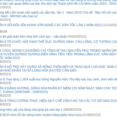
ên truyền, hưởng ứng Cuộc thi chính luận bảo vệ nền tảng tư tưởng của Đảng, đấu
n bác các quan điểm sai trái, thù địch tại Thành phố Hồ Chí Minh năm 2023 - 2024
1/2023)
ng kết Liên hoan văn nghệ các dân tộc, lần 2 - Năm 2023 Chủ đề: “Bác Hồ với các
t Nam - Một tình yêu bao la”
0/2023)
N 8 SÔI NỔI LIÊN HOAN VĂN NGHỆ CÁC DÂN TỘC LẦN 2 NĂM 2023
(21/10/20
Ã ĐƯA
c thi giải toán trên máy tính cầm tay – cấp Quận
(04/10/2023)
ẬN 8 TỔ CHỨC HỘI THAO THỂ DỤC DƯỠNG SINH, CẦU LÔNG, CỜ TƯỚNG CA
9/2023)
Ư CHÚC MỪNG CỦA ĐỒNG CHÍ TỔNG BÍ THƯ NGUYỄN PHÚ TRỌNG NHÂN DỊP
HỊ TUYÊN DƯƠNG GƯƠNG ĐIỂN HÌNH TIÊN TIẾN TRONG LĨNH VỰC VĂN HÓA
ỐC NĂM 2023
8/2023)
ẬN 8 HỖ TRỢ XÂY DỰNG XÃ NÔNG THÔN MỚI VÀ TRAO QUÀ CHO HỌC SINH 
H KHÓ KHĂN TẠI XÃ LONG HÒA (HUYỆN CẦN GIỜ)
8/2023)
n 8 Trao tặng 1.054 suất học bổng Nguyễn Hữu Thọ tiếp sức học sinh, sinh viên đ
8/2023)
ẬN 8 DÂNG HƯƠNG, DÂNG HOA NHÂN KỶ NIỆM 135 NĂM NGÀY SINH CHỦ TỊC
 THẮNG (20/8/1888 - 20/8/2023)
8/2023)
ẬN 8 TĂNG CƯỜNG THỰC HIỆN QUY CHẾ DÂN CHỦ TẠI CÁC CƠ SỞ GIÁO DỤ
8/2023)
từng hẻm, gõ cửa từng nhà giúp trẻ vào lớp 1
(08/08/2023)
CM tổ chức lễ hội sông nước hoành tráng giữa mùa mưa
(01/08/2023)