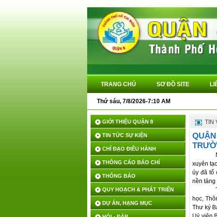
TRANG CHỦ
SƠ ĐỒ SITE
LI
Thứ sáu, 7/8/2026-7:10 AM
GIỚI THIỆU QUẬN 8
TIN
QUẬN 
TIN TỨC SỰ KIỆN
TRƯỜ
CHỈ ĐẠO ĐIỀU HÀNH
THÔNG CÁO BÁO CHÍ
xuyên tạc
ủy đã tổ 
THÔNG BÁO
nền tảng 
QUY HOẠCH & PHÁT TRIỂN
học, Thô
DỰ ÁN, HẠNG MỤC
Thư ký B
Uỷ viên 
HỎI - ĐÁP