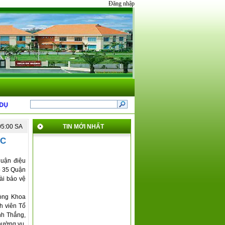
Đăng nhập
T NĂM 2025 CỦA QUẬN 8
*
GIỚI THIỆU NỘI DUNG MỚI TẠI THÔNG TƯ 31 V
05:00 SA
TIN MỚI NHẤT
ÁC
luận điệu
ạo 35 Quận
bài bảo vệ
hòng Khoa
h viên Tổ
nh Thắng,
hường vụ,