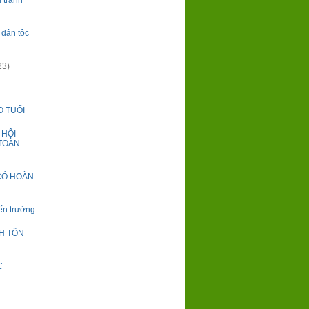
 tranh
 dân tộc
23)
O TUỔI
 HỘI
 TOÀN
CÓ HOÀN
ến trường
H TÔN
C