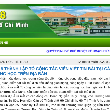
ÊN HỆ
QUYẾT ĐỊNH VỀ PHÊ DUYỆT KẾ HOẠCH SỬ DỤNG ĐẤ
 VĂN HÓA THỂ THAO
12 Tháng Mười 2023 8:
8 THÀNH LẬP TỔ CỘNG TÁC VIÊN VIẾT TIN BÀI TẠI C
NG HỌC TRÊN ĐỊA BÀN
Nhằm xây dựng lực lượng cộng tác viên nòng cốt trong việc đấu tranh với các 
, quan điểm sai trái, thù địch trên không gian mạng, sáng ngày 11/10, Ban Chỉ đ
chức lễ ra mắt Tổ cộng tác viên là giáo viên tại các trường học tham gia viết tin 
tư tưởng của Đảng, đấu tranh phản bác các quan điểm sai trái, thù địch.
Tham dự lễ ra mắt có các đồng chí: Đoàn Nguyễn Thùy Trang, Phó Trưởng P
ng tin, Tư liệu, Học viện Cán bộ Thành phố Hồ Chí Minh; Hồ Thị Trinh Anh, thàn
an Chỉ đạo 35 Thành ủy; Đỗ Hữu Trí, Phó Bí thư Thường trực Quận ủy; Trần Tha
Ban Thường vụ, Trưởng Ban Dân vận Quận uỷ; Phạm Ngọc Muôn, Ủy viên Ban T