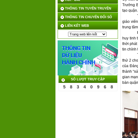
Trưởng B
THÔNG TIN TUYÊN TRUYỀN
tạo quận.
THÔNG TIN CHUYỂN ĐỔI SỐ
giáo viê
LIÊN KẾT WEB
trung tâm
huy tinh 
thời phát
tin chính
thứ 2 cho
của Đảng
thành “sứ
gian mạng
SỐ LƯỢT TRUY CẬP
bàn quận
5
8
3
4
0
9
6
8