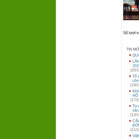
Số lượt 
TIN M
QUẬ
LÃ
202
(20/1
Tổ 
côn
(18/1
KH
HỒ 
(17/1
Từ 
văn
(13/1
CÂ
ĐỜN
(11/1
Việ