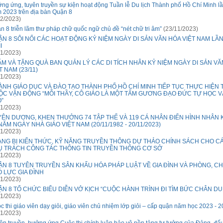
ng ứng, tuyên truyền sự kiện hoạt động Tuần lễ Du lịch Thành phố Hồ Chí Minh lầ
 2023 trên địa bàn Quận 8
2/2023)
n 8 triễn lãm thư pháp chữ quốc ngữ chủ đề “nét chữ tri âm”
(23/11/2023)
N 8 SÔI NỔI CÁC HOẠT ĐỘNG KỶ NIỆM NGÀY DI SẢN VĂN HÓA VIỆT NAM LẦ
I
1/2023)
M VÀ TẶNG QUÀ BAN QUẢN LÝ CÁC DI TÍCH NHÂN KỶ NIỆM NGÀY DI SẢN V
T NAM (23/11)
1/2023)
NH GIÁO DỤC VÀ ĐÀO TẠO THÀNH PHỐ HỒ CHÍ MINH TIẾP TỤC THỰC HIỆN 
ỘC VẬN ĐỘNG “MỖI THẦY, CÔ GIÁO LÀ MỘT TẤM GƯƠNG ĐẠO ĐỨC TỰ HỌC 
”
1/2023)
YÊN DƯƠNG, KHEN THƯỞNG 74 TẬP THỂ VÀ 119 CÁ NHÂN ĐIỂN HÌNH NHÂN 
NĂM NGÀY NHÀ GIÁO VIỆT NAM (20/11/1982 - 20/11/2023)
1/2023)
ANG BỊ KIẾN THỨC, KỸ NĂNG TRUYỀN THÔNG DỰ THẢO CHÍNH SÁCH CHO C
Ụ TRÁCH CÔNG TÁC THÔNG TIN TRUYỀN THÔNG CƠ SỞ
1/2023)
ẬN 8 TUYÊN TRUYỀN SÂN KHẤU HÓA PHÁP LUẬT VỀ GIA ĐÌNH VÀ PHÒNG, C
 LỰC GIA ĐÌNH
1/2023)
N 8 TỔ CHỨC BIỂU DIỄN VỞ KỊCH “CUỘC HÀNH TRÌNH ĐI TÌM BỨC CHÂN D
1/2023)
c thi giáo viên dạy giỏi, giáo viên chủ nhiệm lớp giỏi – cấp quận năm học 2023 - 
1/2023)