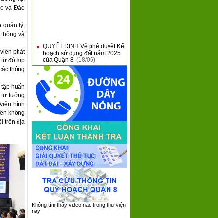
ục và Đào
 quản lý,
 thông và
QUYẾT ĐỊNH Về phê duyệt Kế
■
hoạch sử dụng đất năm 2025
 viên phát
của Quận 8
(18/06)
 từ đó kịp
Giới thiệu nội dung mới tại
■
 các thông
Thông tư 31 và Thông tư 32
của Bộ Tài Chính
(10/06)
 tập huấn
QUẬN 8 KHAI MẠC HỘI THAO
■
QUỐC PHÒNG NĂM 2025
g tư tưởng
(09/06)
viên hình
QUẬN 8: SƠ KẾT 05 NĂM
trên không
■
THỰC HIỆN CHƯƠNG TRÌNH
i trên địa
TỔNG THỂ CẢI CÁCH HÀNH
CHÍNH NHÀ NƯỚC GIAI
ĐOẠN 2021 - 2030
(08/06)
QUẬN 8 TIẾP XÚC, ĐỐI
■
THOẠI VỚI DOANH NGHIỆP
TRÊN ĐỊA BÀN NĂM 2025
(05/06)
Không tìm thấy video nào trong thư viện
này