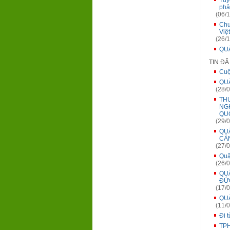
Tuy
phả
(06/1
Chu
Việ
(26/1
QUẬ
TIN Đ
Cuộ
QU
(28/0
TH
NG
QU
(29/0
QU
CẢN
(27/0
Quậ
(26/0
QU
ĐỨC
(17/0
QU
(11/0
Đi 
TPH