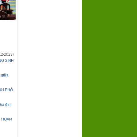
12/2023)
NG SINH
t giữa
NH PHỐ
Gia đình
N HOAN