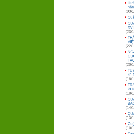
Hưở
năm
(03/1
Quậ
QUẬ
XVII
(23/1
THĂ
VIỆ
(22/1
NGÀ
CU
TẠO
(20/1
TU
41 
(18/1
TR
PH
(18/1
QU
BẠO
(14/1
QUẬ
(13/1
Cuộ
(10/1