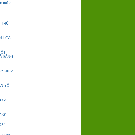
n thứ 3
N THỨ
ĂN HÓA
TỐT
VÀ SÁNG
KỶ NIỆM
ÁN BỘ
HỐNG
UNG”
2024