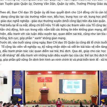
an Tuyên giáo Quận ủy; Dương Văn Dân, Quận ủy viên, Trưởng Phòng Giáo d
Theo đó, Ban Chỉ đạo 35 Quận ủy đã trao quyết định cho 114 đồng chí là cán bộ
n đang công tác tại các trường mầm non, tiểu học, trung học cơ sở, trung học phổ
 giáo dục nghề nghiệp - giáo dục thường xuyên (khối công lập) trên địa bàn quận.
Phát biểu tại lễ ra mắt, đồng chí Đỗ Hữu Trí đề nghị các thành viên của Tổ cộng tác
thần chủ động, tích cực trong việc nắm bắt các thông tin trên không gian mạng, để
 hiện, đấu tranh với các luận điệu xuyên tạc, quan điểm sai trái, cũng như lan tỏa
 thống, tích cực, góp phần “ xanh” không gian mạng.
Trước đó, vào buổi sáng cùng ngày, Ban Chỉ đạo 35 Quận ủy cũng đã tổ chức buổi
 Tổ cộng tác viên về nghiệp vụ, kỹ năng nhận diện và viết tin bài bảo vệ nền tản
, đấu tranh phản bác các quan điểm sai trái, thù địch. Qua đó, giúp cho các học 
c đề kháng” để đấu tranh với những luận điệu xuyên tạc của các thế lực thù địch 
, góp phần giữ vững ổn định tình hình an ninh chính trị và phát triển kinh tế - xã hộ
.