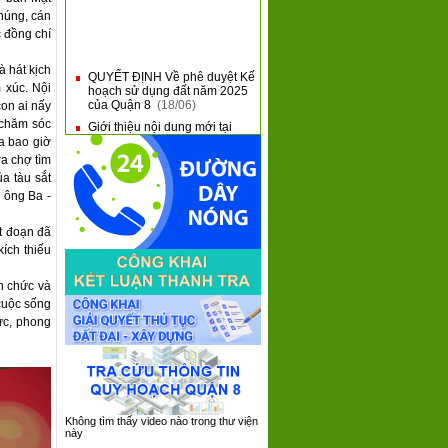
chúng, cán
c đồng chí
QUYẾT ĐỊNH Về phê duyệt Kế
■
à hát kịch
hoạch sử dụng đất năm 2025
của Quận 8
(18/06)
 xúc. Nội
on ai nấy
Giới thiệu nội dung mới tại
■
Thông tư 31 và Thông tư 32
 chăm sóc
của Bộ Tài Chính
(10/06)
a bao giờ
QUẬN 8 KHAI MẠC HỘI THAO
ra chợ tìm
■
QUỐC PHÒNG NĂM 2025
ủa tàu sắt
(09/06)
 ông Ba -
QUẬN 8: SƠ KẾT 05 NĂM
■
THỰC HIỆN CHƯƠNG TRÌNH
ít đoạn đã
TỔNG THỂ CẢI CÁCH HÀNH
ích thiếu
CHÍNH NHÀ NƯỚC GIAI
ĐOẠN 2021 - 2030
(08/06)
n chức và
QUẬN 8 TIẾP XÚC, ĐỐI
■
THOẠI VỚI DOANH NGHIỆP
cuộc sống
TRÊN ĐỊA BÀN NĂM 2025
ức, phong
(05/06)
Không tìm thấy video nào trong thư viện
này