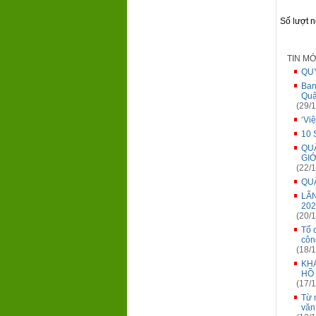
Số lượt 
TIN M
QUY
Ban
Quậ
(29/1
‘Vi
10 
QU
GIỚ
(22/1
QUẬ
LÃ
202
(20/1
Tổ 
côn
(18/1
KH
HỒ 
(17/1
Từ 
văn