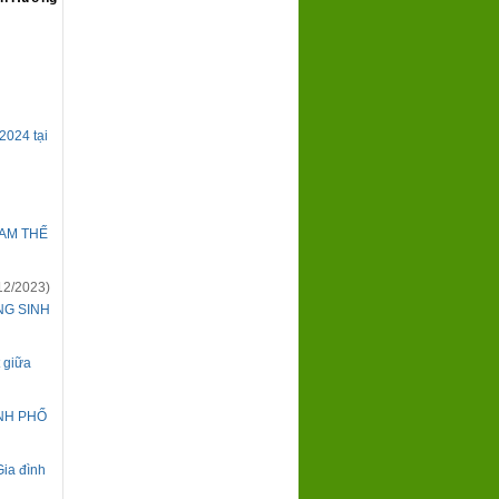
2024 tại
NAM THẾ
12/2023)
NG SINH
t giữa
NH PHỐ
Gia đình