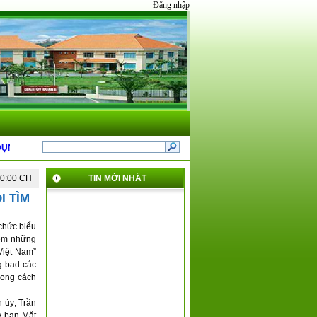
Đăng nhập
NĂM 2025 CỦA QUẬN 8
*
GIỚI THIỆU NỘI DUNG MỚI TẠI THÔNG TƯ 31 VÀ T
10:00 CH
TIN MỚI NHẤT
I TÌM
chức biểu
iệm những
Việt Nam”
g bad các
hong cách
 ủy; Trần
y ban Mặt