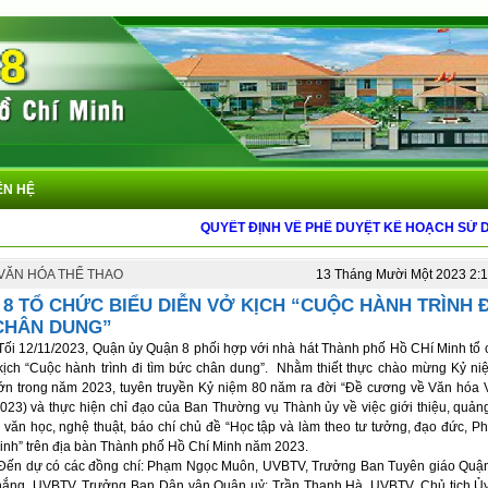
ÊN HỆ
QUYẾT ĐỊNH VỀ PHÊ DUYỆT KẾ HOẠCH SỬ DỤNG ĐẤT 
 VĂN HÓA THỂ THAO
13 Tháng Mười Một 2023 2:
8 TỔ CHỨC BIỂU DIỄN VỞ KỊCH “CUỘC HÀNH TRÌNH Đ
CHÂN DUNG”
Tối 12/11/2023, Quận ủy Quận 8 phối hợp với nhà hát Thành phố Hồ CHí Minh tổ 
kịch “Cuộc hành trình đi tìm bức chân dung”. Nhằm thiết thực chào mừng Kỷ n
lớn trong năm 2023, tuyên truyền Kỷ niệm 80 năm ra đời “Đề cương về Văn hóa 
2023) và thực hiện chỉ đạo của Ban Thường vụ Thành ủy về việc giới thiệu, quản
 văn học, nghệ thuật, báo chí chủ đề “Học tập và làm theo tư tưởng, đạo đức, P
inh” trên địa bàn Thành phố Hồ Chí Minh năm 2023.
Đến dự có các đồng chí: Phạm Ngọc Muôn, UVBTV, Trưởng Ban Tuyên giáo Quận
ắng, UVBTV, Trưởng Ban Dân vận Quận uỷ; Trần Thanh Hà, UVBTV, Chủ tịch Ủ