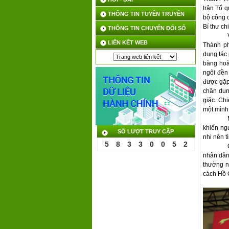
trận Tổ q
THÔNG TIN TUYÊN TRUYỀN
bộ công c
Bí thư ch
THÔNG TIN CHUYỂN ĐỔI SỐ
LIÊN KẾT WEB
Thành ph
dung tác
bàng hoà
ngôi đền
được gặp 
chân dung
giặc. Ch
một mình 
khiến ng
SỐ LƯỢT TRUY CẬP
nhi nên t
5
8
3
3
0
0
5
2
nhân dân
thường n
cách Hồ 