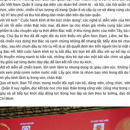
uốc Việt Nam Quận 8 cùng đại diện các đoàn thể chính trị - xã hội, các hội quần 
hức, viên chức, chiến sĩ lực lượng vũ trang Quận 8 và cấp ủy cơ sở đảng cùng cá
i bộ 97 khu phố và thu hút đông dảo nhân dân trên địa bàn quận.
Với Vở kich “ Cuộc hành trình đi tìm bức chân dung”, các nghệ sĩ, diễn viên của Nh
ố với lối diễn chân thật mộc mạc đã đem lại cho khán giả nhiều cung bậc cảm
 phẩm là câu chuyện xảy ra thời điểm Bác mất, ở khu rừng đước của miền Tây, bà c
ng. Chú Ba bí thơ đã đề nghị đội du kích thiếu nhi gồm Non, Ðạm, Liêm, bé Ba
 dã chiến vừa dựng thờ Bác và canh chừng không để nhang tắt. Mấy đứa trẻ chư
Bác, sau khi chụm đầu tự hỏi cụ Hồ là ai đã quyết định lén trốn người lớn bí mật 
 Bác Hồ. Một cuộc hành trình kỳ lạ bắt đầu, khi bọn trẻ đối đầu với sự bố ráp c
iếc thuyền mỏng manh bị bắn nát, những đứa trẻ dạt vào một bãi sân chim và gặp
trụ giữa vạt rừng đước dày đặc để làm kết nối cho du kích...
Một vở diễn về chiến tranh, tôn vinh lãnh tụ nhưng dung dị, giàu cảm xúc. Không 
ười xem phải rươm rướm nước mắt. Lấy góc nhìn là nhóm bạn nhỏ trong đội du k
ình yêu kính lãnh tụ trong veo, chân thật.
Qua vở kịch, Ban Tổ chức mong muốn đội ngũ cán bộ, đảng viên, công chức, viê
 Quận 8 suy ngẫm, đúc kết bài học cho bản thân trong công việc cũng như trong 
gày và sẽ tiếp tục khơi dậy động lực trong học tập và làm theo tư tưởng, đạo đ
Chí Minh.