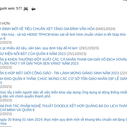
người xem: 577
ỚI HƠN
 ĐỊNH MỚI VỀ TIÊU CHUẨN XÉT TẶNG GIA ĐÌNH VĂN HÓA
(04/01/2024)
 Văn hóa - xã hội HĐND TPHCM khảo sát về tình hình chuẩn chăm lo tết Giáp thìn 
n 8
2/2023)
ệc gì nhiều dữ liệu, văn bản, quy định hãy để AI làm’
(29/12/2023)
SỰ KIỆN NỔI BẬT CỦA QUẬN 8 NĂM 2023
(25/12/2023)
ẬN 8 KHEN THƯỞNG ĐỘT XUẤT CÁC CÁ NHÂN THAM GIA GIẢI VÔ ĐỊCH VOVI
I LẦN THỨ 7 VÀ GIẢI "HOA SEN VÀNG" NĂM 2023
2/2023)
N 8 HỌP MẶT GIỚI CÔNG GIÁO - TIN LÀNH MỪNG GIÁNG SINH NĂM 2023
(22/
NH ĐẠO QUẬN 8 THĂM, CHÚC MỪNG CÁC CƠ SỞ TÔN GIÁO NHÂN DỊP LỄ GIÁ
3
2/2023)
chức lấy ý kiến người dân về việc triển khai xây dựng Ứng dụng di động thống nhấ
g dân với chính quyền thành phố
2/2023)
ÁM PHÁ TÁC PHẨM NGHỆ THUẬT DOODLE KẾT HỢP QUẢNG BÁ DU LỊCH THÀ
CHÍ MINH VÀ QUẬN 8
2/2023)
ngày 30 tháng 01 năm 2024, thực hiện quy định mới về khung tiêu chuẩn xét tặng 
 hóa