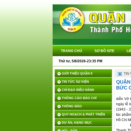
TRANG CHỦ
SƠ ĐỒ SITE
LI
Thứ tư, 5/8/2026-23:35 PM
GIỚI THIỆU QUẬN 8
TIN
QUẬN 
TIN TỨC SỰ KIỆN
BỨC 
CHỈ ĐẠO ĐIỀU HÀNH
THÔNG CÁO BÁO CHÍ
diễn Vở 
ngày lễ 
THÔNG BÁO
(1943 - 
QUY HOẠCH & PHÁT TRIỂN
tác phẩm
Hồ Chí M
DỰ ÁN, HẠNG MỤC
Thanh Th
HỎI - ĐÁP