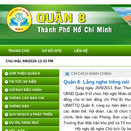
TRANG CHỦ
SƠ ĐỒ SITE
LIÊN HỆ
Chủ nhật, 9/8/2026-12:43 PM
GIỚI THIỆU QUẬN 8
CẢI CÁCH HÀNH CHÍNH
Quận 8: Lắng nghe tiếng nói
TIN TỨC SỰ KIỆN
Sáng ngày 20/8/2013, Ban Thư
CHỈ ĐẠO ĐIỀU HÀNH
UBND Quận 8 tổ chức Hội nghị Nhân dâ
THÔNG CÁO BÁO CHÍ
đồng chủ trì bởi đồng chí Phó Bí t
UBMTTQ Quận 8, cùng sự hiện diện củ
THÔNG BÁO
các đoàn thể, hội đoàn, các tổ chức 
QUY HOẠCH & PHÁT TRIỂN
chính, lãnh đạo các Phòng, Ban của
DỰ ÁN, HẠNG MỤC
Trưởng Ban Mặt trận khu phố và Tổ tr
Hội nghị đã nghe Chủ tịch
Ủy b
HỎI - ĐÁP