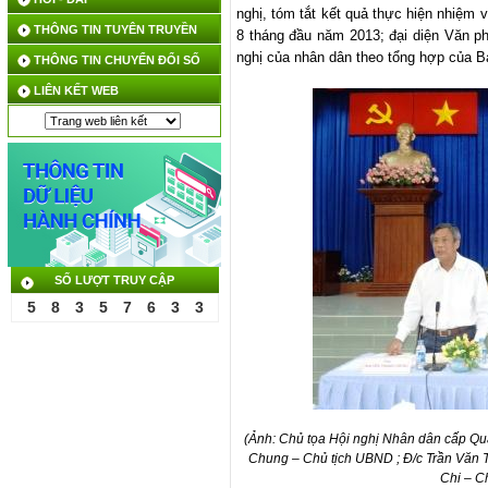
nghị,
tóm tắt kết quả thực hiện nhiệm vụ
THÔNG TIN TUYÊN TRUYỀN
8
tháng đầu năm 201
3; đại diện Văn
nghị của nhân dân theo tổng hợp của 
THÔNG TIN CHUYỂN ĐỔI SỐ
LIÊN KẾT WEB
SỐ LƯỢT TRUY CẬP
5
8
3
5
7
6
3
3
(Ảnh:
Chủ tọa Hội nghị Nhân dân cấp Qu
Chung – Chủ tịch UBND ; Đ/c Trần Văn 
Chi – C