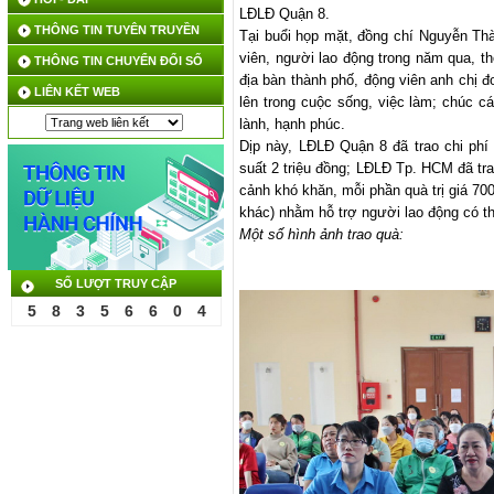
LĐLĐ Quận 8.
THÔNG TIN TUYÊN TRUYỀN
Tại buổi họp mặt, đồng chí Nguyễn Th
viên, người lao động trong năm qua, th
THÔNG TIN CHUYỂN ĐỔI SỐ
địa bàn thành phố, động viên anh chị 
LIÊN KẾT WEB
lên trong cuộc sống, việc làm; chúc c
lành, hạnh phúc.
Dịp này, LĐLĐ Quận 8 đã trao chi phí
suất 2 triệu đồng; LĐLĐ Tp. HCM đã tr
cảnh khó khăn, mỗi phần quà trị giá 70
khác) nhằm hỗ trợ người lao động có th
Một
số hình ảnh trao quà:
SỐ LƯỢT TRUY CẬP
5
8
3
5
6
6
0
4