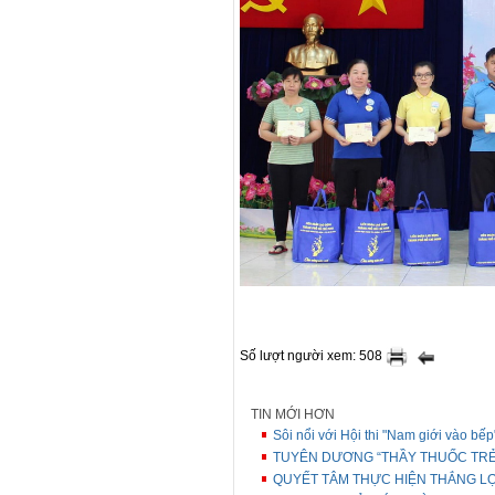
Số lượt người xem: 508
TIN MỚI HƠN
Sôi nổi với Hội thi "Nam giới vào bế
TUYÊN DƯƠNG “THẦY THUỐC TRẺ 
QUYẾT TÂM THỰC HIỆN THẮNG LỢI