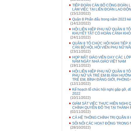
TIẾP ĐOÀN CÁN BỘ CÔNG ĐOÀN L
LÀM VIỆC TẠI LIÊN ĐOÀN LAO ĐỘ
(15/12/2022)
Quận 8 Phấn đấu trong năm 2023 kéo
(14/12/2022)
HỘI LIÊN HIỆP PHỤ NỮ QUẬN 8 
KHUYẾT TẬT CÓ HOÀN CẢNH KHÓ 
(24/11/2022)
QUẬN 8 TỔ CHỨC HỘI NGHỊ TIẾP 
CÁN BỘ HỘI, HỘI VIÊN PHỤ NỮ NĂ
(23/11/2022)
HỌP MẶT GIÁO VIÊN DẠY CÁC LỚP
NĂM NGÀY NHÀ GIÁO VIỆT NAM
(19/11/2022)
HỘI LIÊN HIỆP PHỤ NỮ QUẬN 8 
PHỤ NỮ VÀ TRẺ EM BỊ ẢNH HƯỞNG
TRẺ EM, BÌNH ĐẲNG GIỚI, PHÒNG
(12/11/2022)
Kế hoạch tổ chức hội nghị gặp gỡ, đ
2022
(10/11/2022)
GIÁM SÁT VIỆC THỰC HIỆN NGHỊ 
CHÍNH QUYỀN ĐÔ THỊ TẠI THÀNH 
(02/11/2022)
CẢ HỆ THỐNG CHÍNH TRỊ QUẬN 
SÔI NỔI CÁC HOẠT ĐỘNG TRONG 
(28/10/2022)