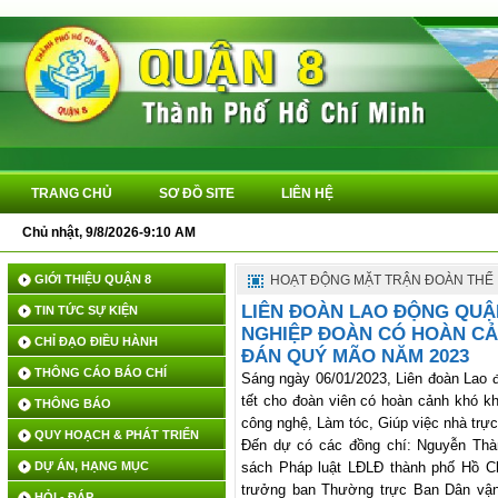
TRANG CHỦ
SƠ ĐỒ SITE
LIÊN HỆ
Chủ nhật, 9/8/2026-9:10 AM
QUYẾ
GIỚI THIỆU QUẬN 8
HOẠT ĐỘNG MẶT TRẬN ĐOÀN THỂ
LIÊN ĐOÀN LAO ĐỘNG QUẬ
TIN TỨC SỰ KIỆN
NGHIỆP ĐOÀN CÓ HOÀN CẢ
CHỈ ĐẠO ĐIỀU HÀNH
ĐÁN QUÝ MÃO NĂM 2023
THÔNG CÁO BÁO CHÍ
Sáng ngày 06/01/2023, Liên đoàn Lao 
tết cho đoàn viên có hoàn cảnh khó 
THÔNG BÁO
công nghệ, Làm tóc, Giúp việc nhà trự
QUY HOẠCH & PHÁT TRIỂN
Đến dự có các đồng chí: Nguyễn Thà
DỰ ÁN, HẠNG MỤC
sách Pháp luật LĐLĐ thành phố Hồ C
trưởng ban Thường trực Ban Dân vận
HỎI - ĐÁP