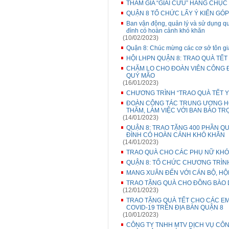
THAM GIA “GIẢI CỨU” HÀNG CHỤ
QUẬN 8 TỔ CHỨC LẤY Ý KIẾN GÓP 
Ban vận động, quản lý và sử dụng qu
đình có hoàn cảnh khó khăn
(10/02/2023)
Quận 8: Chúc mừng các cơ sở tôn g
HỘI LHPN QUẬN 8: TRAO QUÀ TẾT
CHĂM LO CHO ĐOÀN VIÊN CÔNG Đ
QUÝ MÃO
(16/01/2023)
CHƯƠNG TRÌNH “TRAO QUÀ TẾT Y
ĐOÀN CÔNG TÁC TRUNG ƯƠNG HỘ
THĂM, LÀM VIỆC VỚI BAN BẢO TR
(14/01/2023)
QUẬN 8: TRAO TẶNG 400 PHẦN Q
ĐÌNH CÓ HOÀN CẢNH KHÓ KHĂN
(14/01/2023)
TRAO QUÀ CHO CÁC PHỤ NỮ KHÓ
QUẬN 8: TỔ CHỨC CHƯƠNG TRÌNH 
MANG XUÂN ĐẾN VỚI CÁN BỘ, HỘ
TRAO TẶNG QUÀ CHO ĐỒNG BÀO 
(12/01/2023)
TRAO TẶNG QUÀ TẾT CHO CÁC EM 
COVID-19 TRÊN ĐỊA BÀN QUẬN 8
(10/01/2023)
CÔNG TY TNHH MTV DỊCH VỤ CÔN