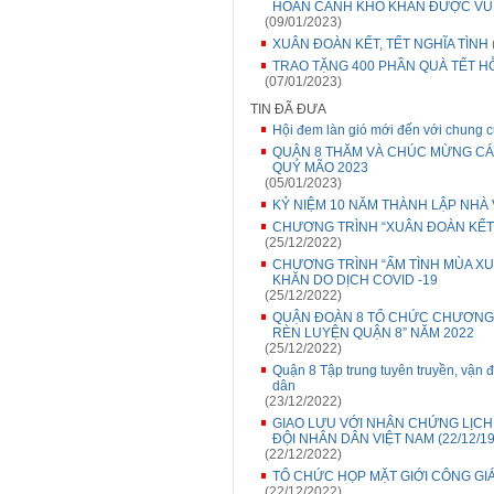
HOÀN CẢNH KHÓ KHĂN ĐƯỢC VUI
(09/01/2023)
XUÂN ĐOÀN KẾT, TẾT NGHĨA TÌNH
TRAO TẶNG 400 PHẦN QUÀ TẾT H
(07/01/2023)
TIN ĐÃ ĐƯA
Hội đem làn gió mới đến với chung 
QUẬN 8 THĂM VÀ CHÚC MỪNG CÁC
QUÝ MÃO 2023
(05/01/2023)
KỶ NIỆM 10 NĂM THÀNH LẬP NHÀ
CHƯƠNG TRÌNH “XUÂN ĐOÀN KẾT -
(25/12/2022)
CHƯƠNG TRÌNH “ẤM TÌNH MÙA XU
KHĂN DO DỊCH COVID -19
(25/12/2022)
QUẬN ĐOÀN 8 TỔ CHỨC CHƯƠNG T
RÈN LUYỆN QUẬN 8” NĂM 2022
(25/12/2022)
Quận 8 Tập trung tuyên truyền, vận 
dân
(23/12/2022)
GIAO LƯU VỚI NHÂN CHỨNG LỊCH
ĐỘI NHÂN DÂN VIỆT NAM (22/12/194
(22/12/2022)
TỔ CHỨC HỌP MẶT GIỚI CÔNG GIÁ
(22/12/2022)