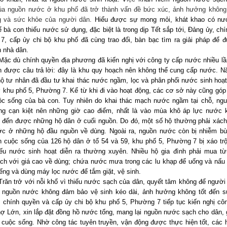
ủa nguồn nước ở khu phố đã trở thành vấn đề bức xúc, ảnh hưởng không
g và sức khỏe của người dân.
Hiểu được sự mong mỏi, khát khao có nư
 bà con thiếu nước sử dụng, đặc biệt là trong dịp Tết sắp tới, Đảng ủy, ch
7, cấp ủy chi bộ khu phố đã cùng trao đổi, bàn bạc tìm ra giải pháp để 
 nhà dân.
Mặc dù chính quyền địa phương đã kiến nghị với công ty cấp nước nhiều l
n được câu trả lời: đây là khu quy hoạch nên không thể cung cấp nước. N
ộ tư nhân đã đầu tư khai thác nước ngầm, lọc và phân phối nước sinh hoạ
 khu phố 5, Phường 7. Kể từ khi đi vào hoạt động, các cơ sở này cũng góp
uộc sống của bà con. Tuy nhiên do khai thác mạch nước ngầm tại chỗ, ng
ng cạn kiệt nên những giờ cao điểm, nhất là vào mùa khô áp lực nước 
 đến được những hộ dân ở cuối nguồn. Do đó, một số hộ thường phải xách 
c ở những hộ đầu nguồn về dùng. Ngoài ra, nguồn nước còn bị nhiễm bù
 cuộc sống của 126 hộ dân ở tổ 54 và 59, khu phố 5, Phường 7 bị xáo trộ
hiếu nước sinh hoạt diễn ra thường xuyên. Nhiều hộ gia đình phải mua từ
ch với giá cao về dùng; chứa nước mưa trong các lu khạp để uống và nấu 
ếng và dùng máy lọc nước để tắm giặt, vệ sinh.
Trăn trở với nỗi khổ vì thiếu nước sạch của dân,
quyết tâm không để người 
 nguồn nước không đảm bảo vệ sinh kéo dài, ảnh hưởng không tốt đến s
 chính quyền và cấp ủy chi bộ khu phố 5, Phường 7 tiếp tục kiến nghị
cô
 Lớn, xin lắp đặt đồng hồ nước tổng, mang lại nguồn nước sạch cho dân,
n cuộc sống. Nhờ công tác tuyên truyền, vận động được thực hiện tốt, các 