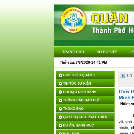
TRANG CHỦ
SƠ ĐỒ SITE
LI
Thứ sáu, 7/8/2026-14:41 PM
GIỚI THIỆU QUẬN 8
TIN
TIN TỨC SỰ KIỆN
Giới 
CHỈ ĐẠO ĐIỀU HÀNH
Minh K
THÔNG CÁO BÁO CHÍ
Niềm vu
THÔNG BÁO
QUY HOẠCH & PHÁT TRIỂN
vệ sinh 
DỰ ÁN, HẠNG MỤC
nhiên, n
nhiều k
HỎI - ĐÁP