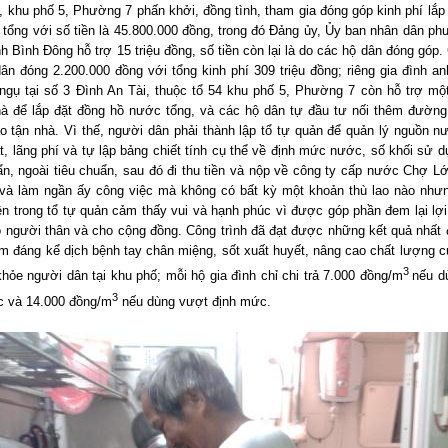
, khu phố 5, Phường 7 phấn khởi, đồng tình, tham gia đóng góp kinh phí lắp
tổng với số tiền là 45.800.000 đồng, trong đó Đảng ủy, Ủy ban nhân dân p
h Bình Đông hỗ trợ 15 triệu đồng, số tiền còn lại là do các hộ dân đóng góp. 
ân đóng 2.200.000 đồng với tổng kinh phí 309 triệu đồng; riêng gia đình a
ngụ tại số 3 Đình An Tài, thuộc tổ 54 khu phố 5, Phường 7 còn hỗ trợ mộ
hà để lắp đặt đồng hồ nước tổng, và các hộ dân tự đầu tư nối thêm đường
 tận nhà. Vì thế, người dân phải thành lập tổ tự quản để quản lý nguồn n
át, lãng phí và tự lập bảng chiết tính cụ thể về định mức nước, số khối sử d
ẩn, ngoài tiêu chuẩn, sau đó đi thu tiền và nộp về công ty cấp nước Chợ L
i và làm ngần ấy công việc mà không có bất kỳ một khoản thù lao nào như
ên trong tổ tự quản cảm thấy vui và hạnh phúc vì được góp phần đem lại lợi 
o người thân và cho cộng đồng.
Công trình đã đạt được những kết quả nhất 
m đáng kể dịch bệnh tay chân miệng, sốt xuất huyết, nâng cao chất lượng 
3
hỏe người dân tại khu phố; mỗi hộ gia đình chỉ chi trả 7.000 đồng/m
nếu d
3
c và 14.000 đồng/m
nếu dùng vượt định mức.