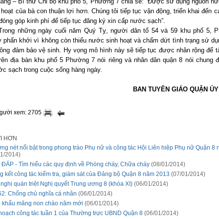
ắng – Bí thư Chi bộ khu phố 5, Phường 7 chia sẻ: “Được sử dụng nguồn n
 hoạt của bà con thuận lợi hơn. Chúng tôi tiếp tục vận động, triển khai đến c
 đóng góp kinh phí để tiếp tục đăng ký xin cấp nước sạch”.
Trong những ngày cuối năm Quý Tỵ, người dân tổ 54 và 59 khu phố 5, 
 phấn khởi vì không còn thiếu nước sinh hoạt và chấm dứt tình trạng sử d
ng đảm bảo vệ sinh. Hy vọng mô hình này sẽ tiếp tục được nhân rộng để t
trên địa bàn khu phố 5 Phường 7 nói riêng và nhân dân quận 8 nói chung 
c sạch trong cuộc sống hàng ngày.
BAN TUYÊN GIÁO QUẬN ỦY
người xem: 2705
ỚI HƠN
ng nét nổi bật trong phong trào Phụ nữ và công tác Hội Liên hiệp Phụ nữ Quận 8
1/2014)
 ĐÁP - Tìm hiểu các quy định về Phòng cháy, Chữa cháy
(08/01/2014)
g kết công tác kiểm tra, giám sát của Đảng bộ Quận 8 năm 2013
(07/01/2014)
 nghị quán triệt Nghị quyết Trung ương 8 (khóa XI)
(06/01/2014)
62: Chống chủ nghĩa cá nhân
(06/01/2014)
 khấu măng non chào năm mới
(06/01/2014)
hoạch công tác tuần 1 của Thường trực UBND Quận 8
(06/01/2014)