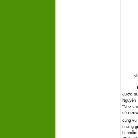
(Ả
được sự
Nguyễn 
“Nhờ chí
có nước
cũng vui
những g
bị nhiễm