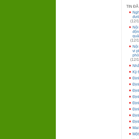
TIN Đ
Ngh
đườ
(12/1
Nội
độn
quả
(12/1
Nội
vi 
phò
(12/1
Nhâ
Kỳ 
Địn
Địn
Địn
Địn
Địn
Địn
Địn
Địn
Mai
Một