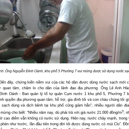
nh: Ông Nguyễn Đình Oánh, khu phố 5 Phường 7 vui mừng được sử dụng nước sạ
Đến đây
, chứng kiến niềm vui của các hộ dân được dùng nước sạch mới 
 quan tâm, chăm lo cho dân của lãnh đạo địa phương. Ông Lê Anh Hà
Đình Oánh - Ban quản lý tổ tự quản Cụm nước 1 khu phố 5, Phường 7 b
nh quyền địa phương quan tâm, hỗ trợ, gia đình tôi và con cháu chúng tôi g
 sạch dùng và dịch bệnh tại khu phố cũng giảm hẳn”; nhiều người dân đị
3
 mừng cho biết: “Nhiều năm nay, dù phải trả với giá nước 21.000 đồng/m
, 
iờ cao điểm vẫn không có nước sử dụng. Hiện nay, nước chảy mạnh, trong 
 phèn như trước, lần đầu tiên trong đời tôi được dùng nước có mùi Clo”. Đồ