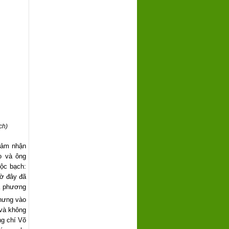
ch)
cảm nhận
o và ông
ộc bạch:
iờ đây đã
a phương
nhưng vào
và không
ng chí Võ