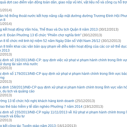
 quả đợt cao điểm vận động toàn dân, giao nộp vũ khí, vật liệu nổ và công cụ hỗ t
1/2014)
án hệ thống thoát nước kết hợp nâng cấp mặt đường đường Trương Đình Hội Phư
n 8
1/2014)
g kết hoạt động Văn hóa, Thể thao và Du lịch Quận 8 năm 2013
(30/12/2013)
n 8: Đoàn Phường 13 tổ chức “Phiên chợ nghĩa tình”
(30/12/2013)
n 8 tổ chức mít tinh kỷ niệm 52 năm Ngày Dân số Việt Nam 26/12
(30/12/2013)
n 8 triển khai các văn bản quy phạm về điều kiện hoạt động của các cơ sở thể dục,
 2013
2/2013)
ị định số 192/2013/NĐ-CP: quy định việc xử phạt vi phạm hành chính trong lĩnh v
 sử dụng tài sản nhà nước
2/2013)
ị định số 179/2013/NĐ-CP quy định xử phạt vi phạm hành chính trong lĩnh vực bả
ờng
2/2013)
ị định 158/2013/NĐ-CP quy định xử phạt vi phạm hành chính trong lĩnh vực văn hó
o, du lịch và quảng cáo
2/2013)
ờng 13 tổ chức hội nghị khách hàng kinh doanh
(25/12/2013)
trao thẻ bảo hiềm y tế dân nghèo Phường 7 năm 2014
(19/12/2013)
ị định số 155/2013/NĐ-CP ngày 11/11/2013 về Xử phạt vi phạm hành chính trong l
hoạch và Đầu tư
2/2013)
g kết công tác Tuyên giáo năm 2013
(16/12/2013)