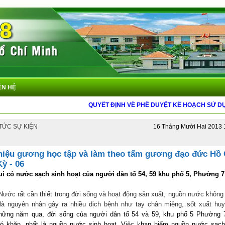
ÊN HỆ
QUYẾT ĐỊNH VỀ PHÊ DUYỆT KẾ HOẠCH SỬ DỤNG Đ
 TỨC SỰ KIỆN
16 Tháng Mười Hai 2013 
thiệu gương học tập và làm theo tấm gương đạo đức Hồ 
ỳ - 06
i có nước sạch sinh hoạt của người dân tổ 54, 59 khu phố 5, Phường 
Nước rất cần thiết trong đời sống và hoạt động sản xuất, nguồn nước khôn
là nguyên nhân gây ra nhiều dịch bệnh như tay chân miệng, sốt xuất huy
hững năm qua, đời sống của người dân tổ 54 và 59, khu phố 5 Phường 7
hó khăn, nhất là nguồn nước sinh hoạt. V
iệc k
han hiếm nguồn nước sạc