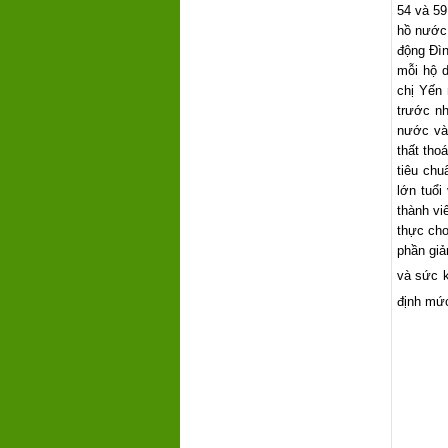
54 và 59
hồ nước 
động Đìn
mỗi hộ d
chị Yến 
trước n
nước vào
thất tho
tiêu chu
lớn tuổ
thành vi
thực ch
phần giả
và sức k
định mứ