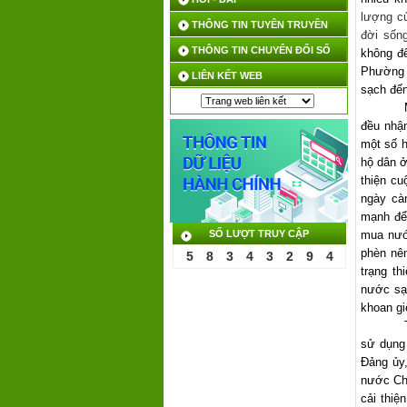
lượng c
THÔNG TIN TUYÊN TRUYỀN
đời sốn
THÔNG TIN CHUYỂN ĐỔI SỐ
không để
Phường 
LIÊN KẾT WEB
sạch đến
đều nhậ
một số h
hộ dân ở
thiện c
ngày cà
mạnh để
SỐ LƯỢT TRUY CẬP
mua nướ
phèn nên
5
8
3
4
3
2
9
4
trạng t
nước sạ
khoan gi
sử dụng
Đảng ủy,
nước Chợ
cải thiệ