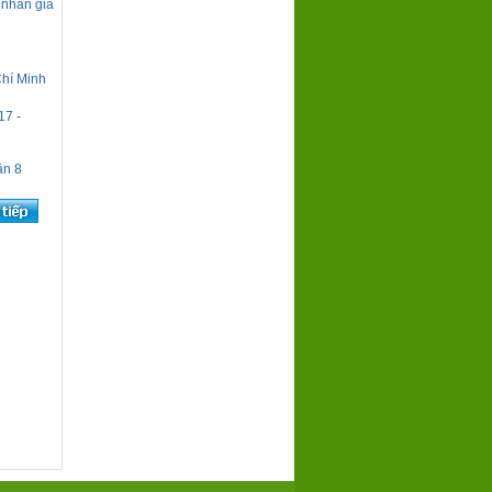
 nhân gia
Chí Minh
17 -
ận 8