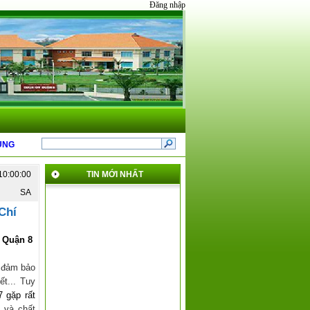
Đăng nhập
ẤT NĂM 2025 CỦA QUẬN 8
*
GIỚI THIỆU NỘI DUNG MỚI TẠI THÔNG TƯ 31 V
10:00:00
TIN MỚI NHẤT
SA
Chí
7 Quận 8
g đảm bảo
ết... Tuy
 gặp rất
h
và chất