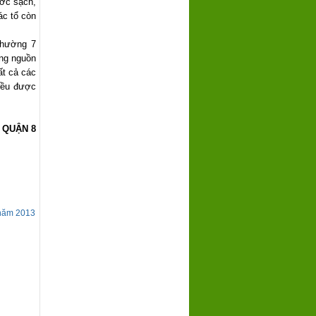
ước sạch,
ác tổ còn
Phường 7
ụng nguồn
ất cả các
đều được
 QUẬN 8
 năm 2013