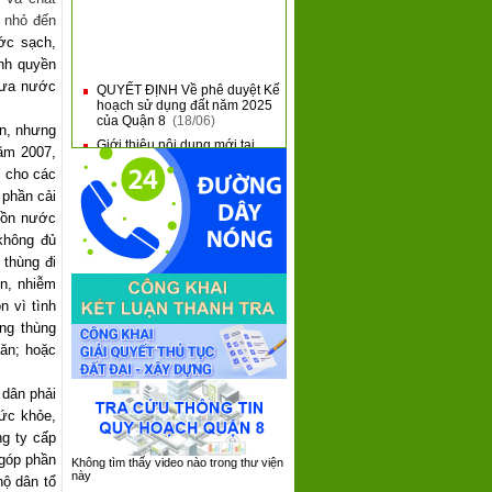
 nhỏ đến
ớc sạch,
ính quyền
QUYẾT ĐỊNH Về phê duyệt Kế
■
đưa nước
hoạch sử dụng đất năm 2025
của Quận 8
(18/06)
ần, nhưng
Giới thiệu nội dung mới tại
■
Thông tư 31 và Thông tư 32
ăm 2007,
của Bộ Tài Chính
(10/06)
t cho các
QUẬN 8 KHAI MẠC HỘI THAO
■
 phần cải
QUỐC PHÒNG NĂM 2025
uồn nước
(09/06)
không đủ
QUẬN 8: SƠ KẾT 05 NĂM
■
THỰC HIỆN CHƯƠNG TRÌNH
thùng đi
TỔNG THỂ CẢI CÁCH HÀNH
n, nhiễm
CHÍNH NHÀ NƯỚC GIAI
ĐOẠN 2021 - 2030
(08/06)
n vì tình
ng thùng
QUẬN 8 TIẾP XÚC, ĐỐI
■
THOẠI VỚI DOANH NGHIỆP
ăn; hoặc
TRÊN ĐỊA BÀN NĂM 2025
(05/06)
dân phải
ức khỏe,
ng ty cấp
 góp phần
Không tìm thấy video nào trong thư viện
này
hộ dân tổ