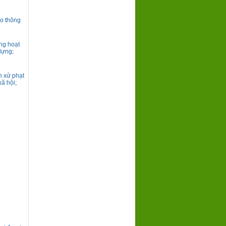
ao thông
ng hoạt
dựng;
h xử phạt
xã hội;