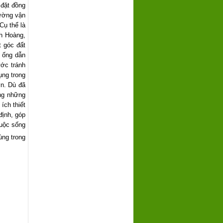
 đặt đồng
hường vận
Cụ thể là
nh Hoàng,
t góc đất
 ống dẫn
ước tránh
ụng trong
ớn. Dù đã
ng những
ích thiết
định, góp
cuộc sống
ùng trong