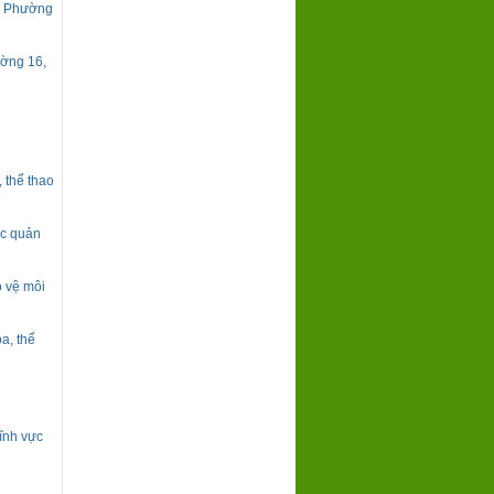
rợ Phường
ờng 16,
 thể thao
ực quản
o vệ môi
a, thể
ĩnh vực