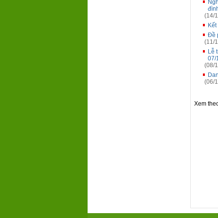
Ngh
đìn
(14/1
Kết
Đề 
(11/1
Lễ 
07/
(08/1
Dan
(06/1
Xem the