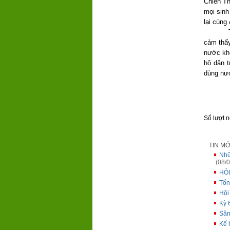
Chiến Th
mọi sinh
lại cùng
cảm thấy
nước khô
hộ dân 
dùng nướ
Số lượt 
TIN M
Nhữ
(08/0
HỎI
Tổn
Hội
Kỳ 
Sân
Kế 