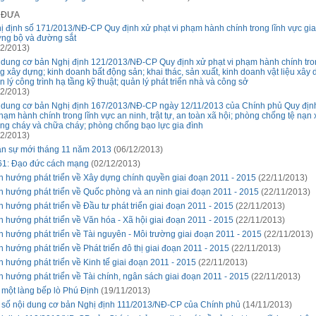
Ã ĐƯA
ị định số 171/2013/NĐ-CP Quy định xử phạt vi phạm hành chính trong lĩnh vực gi
ng bộ và đường sắt
2/2013)
 dung cơ bản Nghị định 121/2013/NĐ-CP Quy định xử phạt vi phạm hành chính tro
g xây dựng; kinh doanh bất động sản; khai thác, sản xuất, kinh doanh vật liệu xây 
n lý công trình hạ tầng kỹ thuật; quản lý phát triển nhà và công sở
2/2013)
 dung cơ bản Nghị định 167/2013/NĐ-CP ngày 12/11/2013 của Chính phủ Quy địn
phạm hành chính trong lĩnh vực an ninh, trật tự, an toàn xã hội; phòng chống tệ nạn 
ng cháy và chữa cháy; phòng chống bạo lực gia đình
2/2013)
n sự mới tháng 11 năm 2013
(06/12/2013)
61: Đạo đức cách mạng
(02/12/2013)
h hướng phát triển về Xây dựng chính quyền giai đoạn 2011 - 2015
(22/11/2013)
h hướng phát triển về Quốc phòng và an ninh giai đoạn 2011 - 2015
(22/11/2013)
h hướng phát triển về Đầu tư phát triển giai đoạn 2011 - 2015
(22/11/2013)
h hướng phát triển về Văn hóa - Xã hội giai đoạn 2011 - 2015
(22/11/2013)
h hướng phát triển về Tài nguyên - Môi trường giai đoạn 2011 - 2015
(22/11/2013)
h hướng phát triển về Phát triển đô thị giai đoạn 2011 - 2015
(22/11/2013)
h hướng phát triển về Kinh tế giai đoạn 2011 - 2015
(22/11/2013)
h hướng phát triển về Tài chính, ngân sách giai đoạn 2011 - 2015
(22/11/2013)
 một làng bếp lò Phú Định
(19/11/2013)
 số nội dung cơ bản Nghị định 111/2013/NĐ-CP của Chính phủ
(14/11/2013)