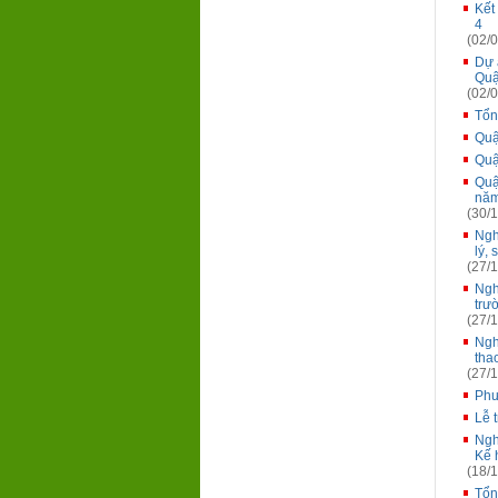
Kết
4
(02/0
Dự 
Quậ
(02/0
Tổn
Quậ
Quậ
Quậ
năm
(30/1
Ngh
lý,
(27/1
Ngh
trư
(27/1
Ngh
tha
(27/1
Phư
Lễ 
Ngh
Kế 
(18/1
Tổn