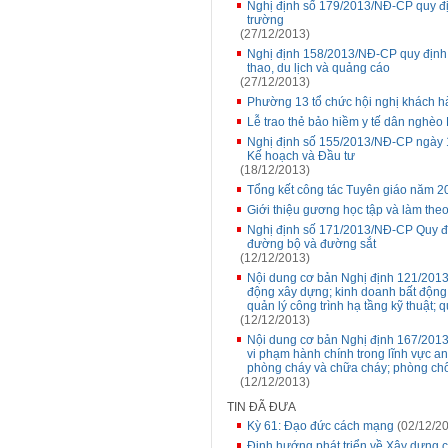
Nghị định số 179/2013/NĐ-CP quy địn
trường
(27/12/2013)
Nghị định 158/2013/NĐ-CP quy định x
thao, du lịch và quảng cáo
(27/12/2013)
Phường 13 tổ chức hội nghị khách h
Lễ trao thẻ bảo hiềm y tế dân nghè
Nghị định số 155/2013/NĐ-CP ngày 1
Kế hoạch và Đầu tư
(18/12/2013)
Tổng kết công tác Tuyên giáo năm 2
Giới thiệu gương học tập và làm th
Nghị định số 171/2013/NĐ-CP Quy địn
đường bộ và đường sắt
(12/12/2013)
Nội dung cơ bản Nghị định 121/2013
động xây dựng; kinh doanh bất động s
quản lý công trình hạ tầng kỹ thuật; 
(12/12/2013)
Nội dung cơ bản Nghị định 167/201
vi phạm hành chính trong lĩnh vực an 
phòng cháy và chữa cháy; phòng chố
(12/12/2013)
TIN ĐÃ ĐƯA
Kỳ 61: Đạo đức cách mạng
(02/12/2
Định hướng phát triển về Xây dựng c