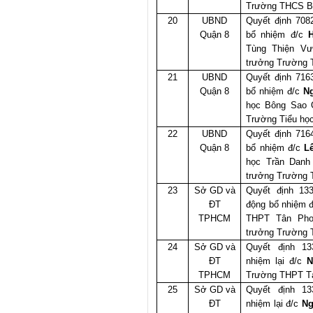
Trường THCS Bì
20
UBND
Quyết định 708
Quận 8
bổ nhiệm đ/c
Tùng Thiện Vư
trưởng Trường 
21
UBND
Quyết định 716
Quận 8
bổ nhiệm đ/c
N
học Bông Sao Q
Trường Tiểu họ
22
UBND
Quyết định 716
Quận 8
bổ nhiệm đ/c
L
học Trần Danh
trưởng Trường T
23
Sở GD và
Quyết định 13
ĐT
động bổ nhiệm 
TPHCM
THPT Tân Pho
trưởng Trường 
24
Sở GD và
Quyết định 13
ĐT
nhiệm lại đ/c
N
TPHCM
Trường THPT T
25
Sở GD và
Quyết định 13
ĐT
nhiệm lại đ/c
Ng