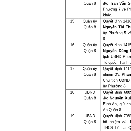
Quận 8
đ/c
Trần Văn S
Phường 7 về Ph
khác.
15
Quận ủy
Quyết định 141
Quận 8
Nguyễn Thị Th
ủy Phường 5 về
8.
16
Quận ủy
Quyết định 141
Quận 8
Nguyễn Dũng 
tịch UBND Phườ
Tổ quốc Thành 
17
Quận ủy
Quyết định 141
Quận 8
nhiệm đ/c
Phan
Chủ tịch UBND 
ủy Phường 8.
18
UBND
Quyết định 688
Quận 8
đ/c
Nguyễn Xu
Bình An, giữ c
An Quận 8.
19
UBND
Quyết định 708
Quận 8
bổ nhiệm đ/c
THCS Lê Lai Q