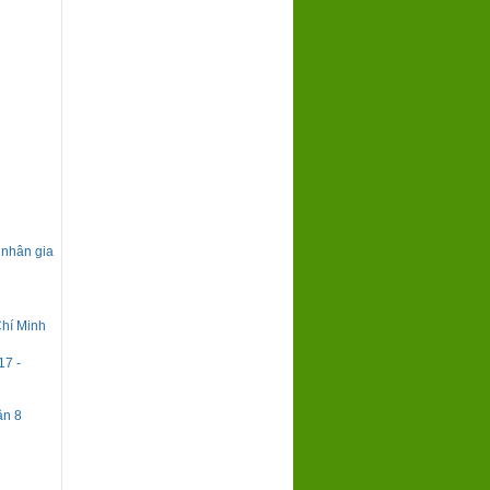
 nhân gia
Chí Minh
17 -
ận 8