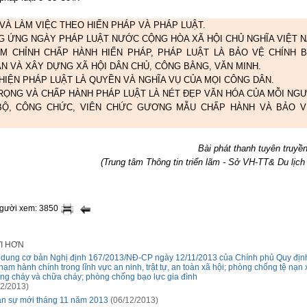
 VÀ LÀM VIỆC THEO HIẾN PHÁP VÀ PHÁP LUẬT.
G ỨNG NGÀY PHÁP LUẬT NƯỚC CỘNG HÒA XÃ HỘI CHỦ NGHĨA VIỆT N
ÊM CHỈNH CHẤP HÀNH HIẾN PHÁP, PHÁP LUẬT LÀ BẢO VỆ CHÍNH B
ẠN VÀ XÂY DỰNG XÃ HỘI DÂN CHỦ, CÔNG BẰNG, VĂN MINH.
 HIỆN PHÁP LUẬT LÀ QUYỀN VÀ NGHĨA VỤ CỦA MỌI CÔNG DÂN.
TRỌNG VÀ CHẤP HÀNH PHÁP LUẬT LÀ NÉT ĐẸP VĂN HÓA CỦA MỖI NGƯ
BỘ, CÔNG CHỨC, VIÊN CHỨC GƯƠNG MẪU CHẤP HÀNH VÀ BẢO 
Bài phát thanh tuyên truyề
(Trung tâm Thông tin triển lãm - Sở VH-TT& Du lị
người xem: 3850
ỚI HƠN
 dung cơ bản Nghị định 167/2013/NĐ-CP ngày 12/11/2013 của Chính phủ Quy địn
phạm hành chính trong lĩnh vực an ninh, trật tự, an toàn xã hội; phòng chống tệ nạn 
ng cháy và chữa cháy; phòng chống bạo lực gia đình
2/2013)
n sự mới tháng 11 năm 2013
(06/12/2013)