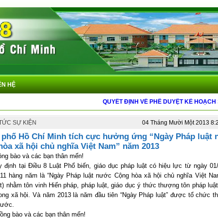
ÊN HỆ
QUYẾT ĐỊNH VỀ PHÊ DUYỆT KẾ HOẠCH SỬ 
 TỨC SỰ KIỆN
04 Tháng Mười Một 2013 8
 phố Hồ Chí Minh tích cực hưởng ứng “Ngày Pháp luật
hòa xã hội chủ nghĩa Việt Nam” năm 2013
ng bào và các bạn thân mến!
 định tại Điều 8 Luật Phổ biến, giáo dục pháp luật có hiệu lực từ ngày 01
/11 hàng năm là “Ngày Pháp luật nước Cộng hòa xã hội chủ nghĩa Việt Na
t) nhằm tôn vinh Hiến pháp, pháp luật, giáo dục ý thức thượng tôn pháp luậ
ong xã hội. Và năm 2013 là năm đầu tiên “Ngày Pháp luật” được tổ chức t
nước.
ng bào và các bạn thân mến!