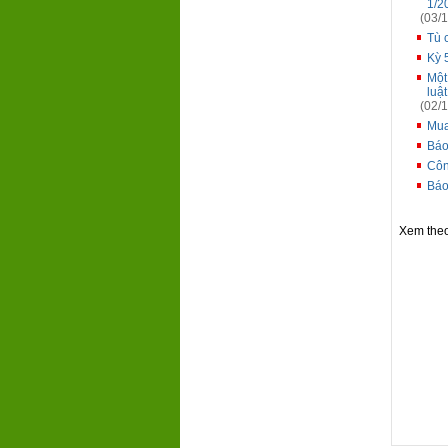
1/2
(03/1
Tù 
Kỳ 
Một
luật
(02/1
Mua 
Báo
Côn
Báo
Xem the