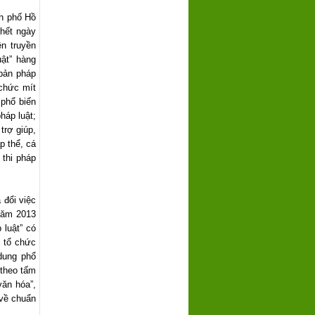
h phố Hồ
 hết ngày
ên truyền
ật” hàng
 bản pháp
 chức mít
 phổ biến
háp luật;
trợ giúp,
p thể, cá
 thi pháp
 đổi việc
năm 2013
 luật” có
, tổ chức
dung phổ
 theo tấm
ăn hóa”,
 về chuẩn