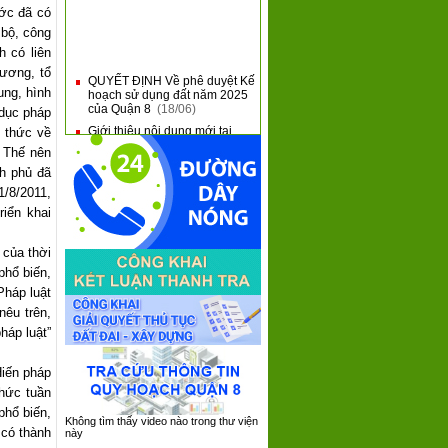
ước đã có
 bộ, công
h có liên
hương, tổ
QUYẾT ĐỊNH Về phê duyệt Kế
■
hoạch sử dụng đất năm 2025
ung, hình
của Quận 8
(18/06)
 dục pháp
Giới thiệu nội dung mới tại
■
 thức về
Thông tư 31 và Thông tư 32
của Bộ Tài Chính
(10/06)
. Thế nên
nh phủ đã
QUẬN 8 KHAI MẠC HỘI THAO
■
QUỐC PHÒNG NĂM 2025
1/8/2011,
(09/06)
iển khai
QUẬN 8: SƠ KẾT 05 NĂM
■
THỰC HIỆN CHƯƠNG TRÌNH
TỔNG THỂ CẢI CÁCH HÀNH
 của thời
CHÍNH NHÀ NƯỚC GIAI
phổ biến,
ĐOẠN 2021 - 2030
(08/06)
Pháp luật
QUẬN 8 TIẾP XÚC, ĐỐI
■
nêu trên,
THOẠI VỚI DOANH NGHIỆP
TRÊN ĐỊA BÀN NĂM 2025
háp luật”
(05/06)
Hiến pháp
chức tuần
phổ biến,
Không tìm thấy video nào trong thư viện
 có thành
này