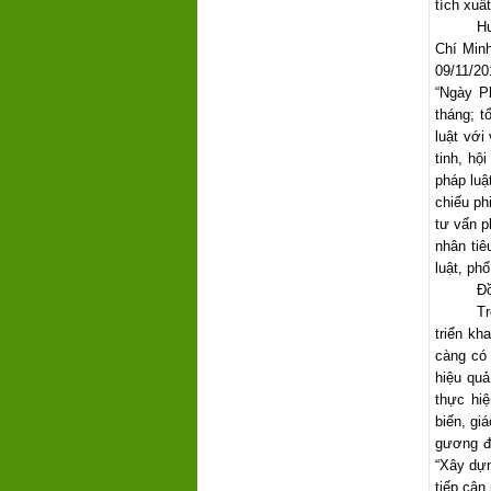
tích xuấ
Hư
Chí Minh
09/11/20
“Ngày P
tháng; t
luật với
tinh, hộ
pháp luậ
chiếu ph
tư vấn p
nhân tiê
luật, ph
Đồ
Tr
triển k
càng có 
hiệu quả
thực hi
biến, gi
gương đ
“Xây dựn
tiếp cận