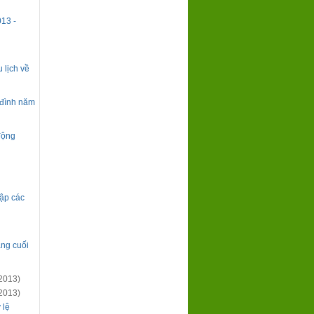
13 -
 lịch về
 đình năm
 động
ập các
áng cuối
2013)
2013)
 lệ