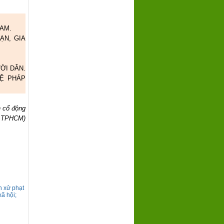
AM.
ẠN, GIA
ỜI DÂN.
VỆ PHÁP
n cổ động
ch TPHCM)
h xử phạt
xã hội;