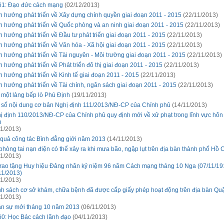
61: Đạo đức cách mạng
(02/12/2013)
h hướng phát triển về Xây dựng chính quyền giai đoạn 2011 - 2015
(22/11/2013)
h hướng phát triển về Quốc phòng và an ninh giai đoạn 2011 - 2015
(22/11/2013)
h hướng phát triển về Đầu tư phát triển giai đoạn 2011 - 2015
(22/11/2013)
h hướng phát triển về Văn hóa - Xã hội giai đoạn 2011 - 2015
(22/11/2013)
h hướng phát triển về Tài nguyên - Môi trường giai đoạn 2011 - 2015
(22/11/2013)
h hướng phát triển về Phát triển đô thị giai đoạn 2011 - 2015
(22/11/2013)
h hướng phát triển về Kinh tế giai đoạn 2011 - 2015
(22/11/2013)
h hướng phát triển về Tài chính, ngân sách giai đoạn 2011 - 2015
(22/11/2013)
 một làng bếp lò Phú Định
(19/11/2013)
 số nội dung cơ bản Nghị định 111/2013/NĐ-CP của Chính phủ
(14/11/2013)
ị định 110/2013/NĐ-CP của Chính phủ quy định mới về xử phạt trong lĩnh vực hôn
h
1/2013)
 quả công tác Bình đẳng giới năm 2013
(14/11/2013)
phòng tai nạn điện có thể xảy ra khi mưa bão, ngập lụt trên địa bàn thành phố Hồ 
1/2013)
trao tặng Huy hiệu Đảng nhân kỷ niệm 96 năm Cách mạng tháng 10 Nga (07/11/19
11/2013)
1/2013)
h sách cơ sở khám, chữa bệnh đã được cấp giấy phép hoạt động trên địa bàn Qu
1/2013)
n sự mới tháng 10 năm 2013
(06/11/2013)
60: Học Bác cách lãnh đạo
(04/11/2013)