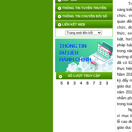
Tr
THÔNG TIN TUYÊN TRUYỀN
sáng kiế
chức, vi
THÔNG TIN CHUYỂN ĐỔI SỐ
quan đến
LIÊN KẾT WEB
chức, đơ
thức, so
luật, h
pháp luậ
trong nă
hướng dẫ
đã có 
thực hiê
Năm 2013
SỐ LƯỢT TRUY CẬP
kỳ đẩy m
5
8
3
4
8
7
2
3
giáo dục
năm 2013
nhằm phá
trong toà
Ng
vì mục t
lễ cao đ
giáo dục