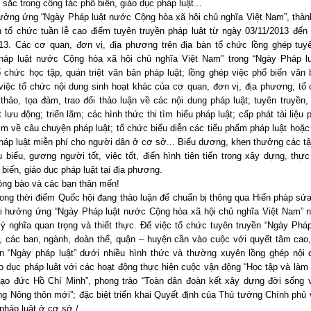
t sắc trong công tác phổ biến, giáo dục pháp luật...
ởng ứng “Ngày Pháp luật nước Cộng hòa xã hội chủ nghĩa Việt Nam”, thàn
 tổ chức tuần lễ cao điểm tuyên truyền pháp luật từ ngày 03/11/2013 đến
13. Các cơ quan, đơn vị, địa phương trên địa bàn tổ chức lồng ghép tuy
háp luật nước Cộng hòa xã hội chủ nghĩa Việt Nam” trong “Ngày Pháp lu
ổ chức học tập, quán triệt văn bản pháp luật; lồng ghép việc phổ biến văn
 việc tổ chức nội dung sinh hoạt khác của cơ quan, đơn vị, địa phương; tổ
i thảo, tọa đàm, trao đổi thảo luận về các nội dung pháp luật; tuyên truyền,
t lưu động; triển lãm; các hình thức thi tìm hiểu pháp luật; cấp phát tài liệu p
im về câu chuyện pháp luật; tổ chức biểu diễn các tiểu phẩm pháp luật hoặc 
háp luật miễn phí cho người dân ở cơ sở... Biểu dương, khen thưởng các tậ
u biểu, gương người tốt, việc tốt, điển hình tiên tiến trong xây dựng, thực
ổ biến, giáo dục pháp luật tại địa phương.
ng bào và các bạn thân mến!
ong thời điểm Quốc hội đang thảo luận để chuẩn bị thông qua Hiến pháp sửa
hai hưởng ứng “Ngày Pháp luật nước Cộng hòa xã hội chủ nghĩa Việt Nam” 
ý nghĩa quan trọng và thiết thực. Để việc tổ chức tuyên truyền “Ngày Pháp
, các ban, ngành, đoàn thể, quận – huyện cần vào cuộc với quyết tâm cao
ện “Ngày pháp luật” dưới nhiều hình thức và thường xuyên lồng ghép nội 
áo dục pháp luật với các hoạt động thực hiện cuộc vận động “Học tập và làm
ạo đức Hồ Chí Minh”, phong trào “Toàn dân đoàn kết xây dựng đời sống v
g Nông thôn mới”; đặc biệt triển khai Quyết định của Thủ tướng Chính phủ
 pháp luật ở cơ sở./.