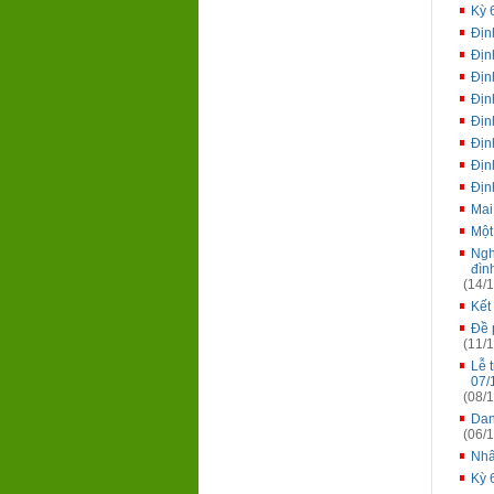
Kỳ 
Địn
Địn
Địn
Địn
Địn
Địn
Địn
Địn
Mai
Một
Ngh
đìn
(14/1
Kết
Đề 
(11/1
Lễ 
07/
(08/1
Dan
(06/1
Nhâ
Kỳ 