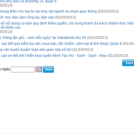
000 khu dân cư phường 14, quận 8
0/2013)
chung thân cho hai bị cáo truy sát người va chạm giao thông
(03/10/2013)
59: Học Bác làm công tác dân vận
(02/10/2013)
 số nội dung cơ bản quy định thẩm quyền, nội dung thanh tra trách nhiệm thực hiệ
 về khiếu nại
0/2013)
“Hàng tận gốc - tươi mỗi ngày” tại Satrafoods thứ 26
(02/10/2013)
 cáo kết quả kiểm tra việc mua bán, lấn chiếm, xâm hại di tích thuộc Quận 8
(01/10
g văn tuyên truyền toàn dân giao nộp vũ khí
(01/10/2013)
 cáo sơ kết đợt I triển khai tuyến kênh Tàu Hủ - Xanh - Sạch - Đẹp
(01/10/2013)
o ngày