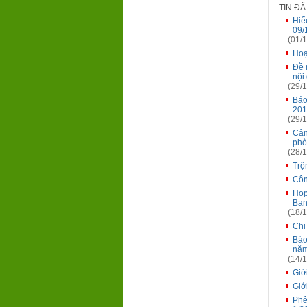
TIN Đ
Hiể
09/
(01/1
Hoạ
Đề 
nội
(29/1
Báo
201
(29/1
Cản
phò
(28/1
Trộ
Côn
Họp
Ban
(18/1
Chi
Báo
năm
(14/1
Giớ
Giớ
Phê