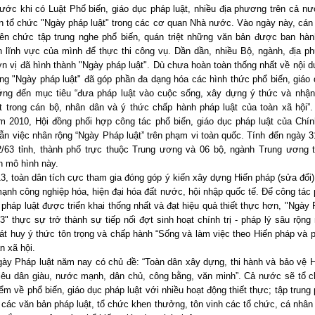
ước khi có Luật Phổ biến, giáo dục pháp luật, nhiều địa phương trên cả n
n tổ chức "Ngày pháp luật" trong các cơ quan Nhà nước. Vào ngày này, cán
ên chức tập trung nghe phổ biến, quán triệt những văn bản được ban hàn
 lĩnh vực của mình để thực thi công vụ. Dần dần, nhiều Bộ, ngành, địa p
n vị đã hình thành "Ngày pháp luật". Dù chưa hoàn toàn thống nhất về nội d
ng "Ngày pháp luật" đã góp phần đa dạng hóa các hình thức phổ biến, giáo
ướng đến mục tiêu “đưa pháp luật vào cuộc sống, xây dựng ý thức và nhận
t trong cán bộ, nhân dân và ý thức chấp hành pháp luật của toàn xã hội”
m 2010, Hội đồng phối hợp công tác phổ biến, giáo dục pháp luật của Chí
n việc nhân rộng “Ngày Pháp luật” trên phạm vi toàn quốc. Tính đến ngày 3
62/63 tỉnh, thành phố trực thuộc Trung ương và 06 bộ, ngành Trung ương tr
̣n mô hình này.
, toàn dân tích cực tham gia đóng góp ý kiến xây dựng Hiến pháp (sửa đổi)
ạnh công nghiệp hóa, hiện đại hóa đất nước, hội nhập quốc tế. Để công tác 
 pháp luật được triển khai thống nhất và đạt hiệu quả thiết thực hơn, "Ngày 
" thực sự trở thành sự tiếp nối đợt sinh hoạt chính trị - pháp lý sâu rộng 
t huy ý thức tôn trọng và chấp hành “Sống và làm việc theo Hiến pháp và p
n xã hội.
ày Pháp luật năm nay có chủ đề: “Toàn dân xây dựng, thi hành và bảo vệ 
iêu dân giàu, nước mạnh, dân chủ, công bằng, văn minh”. Cả nước sẽ tổ 
iểm về phổ biến, giáo dục pháp luật với nhiều hoạt động thiết thực; tập trung 
 các văn bản pháp luật, tổ chức khen thưởng, tôn vinh các tổ chức, cá nhân