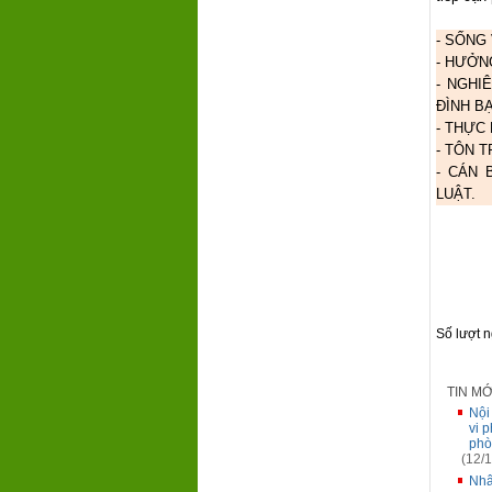
- SỐNG
- HƯỞN
- NGHI
ĐÌNH B
- THỰC
- TÔN 
- CÁN 
LUẬT.
Số lượt 
TIN M
Nội
vi 
phò
(12/1
Nhâ