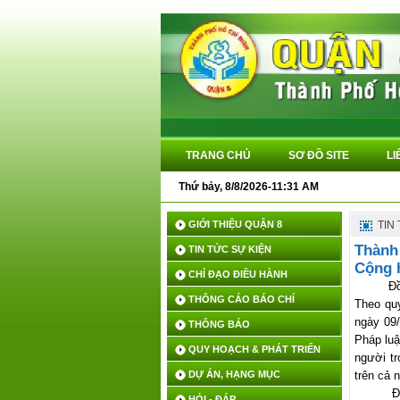
TRANG CHỦ
SƠ ĐỒ SITE
LI
Thứ bảy, 8/8/2026-11:31 AM
GIỚI THIỆU QUẬN 8
TIN
Thành
TIN TỨC SỰ KIỆN
Cộng 
CHỈ ĐẠO ĐIỀU HÀNH
Đồ
THÔNG CÁO BÁO CHÍ
Theo quy
ngày 09
THÔNG BÁO
Pháp luậ
QUY HOẠCH & PHÁT TRIỂN
người tr
DỰ ÁN, HẠNG MỤC
trên cả 
Đồ
HỎI - ĐÁP