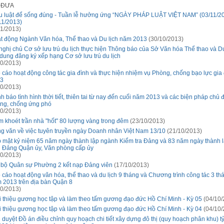
Ã ĐƯA
u luật để sống đúng - Tuần lễ hưởng ứng “NGÀY PHÁP LUẬT VIỆT NAM” (03/11/20
11/2013)
1/2013)
t động Ngành Văn hóa, Thể thao và Du lịch năm 2013
(30/10/2013)
nghị chủ Cơ sở lưu trú du lịch thực hiện Thông báo của Sở Văn hóa Thể thao và Du
 dung đăng ký xếp hạng Cơ sở lưu trú du lịch
0/2013)
 cáo hoạt động công tác gia đình và thực hiện nhiệm vụ Phòng, chống bạo lực gia
3
0/2013)
h báo tình hình thời tiết, thiên tai từ nay đến cuối năm 2013 và các biện pháp chủ
ng, chống ứng phó
0/2013)
m khoét trần nhà "hốt" 80 lượng vàng trong đêm
(23/10/2013)
g văn về việc tuyên truyền ngày Doanh nhân Việt Nam 13/10
(21/10/2013)
 mặt kỷ niệm 65 năm ngày thành lập ngành Kiểm tra Đảng và 83 năm ngày thành l
 Đảng Quận ủy, Văn phòng cấp ủy
0/2013)
 bộ Quân sự Phường 2 kết nạp Đảng viên
(17/10/2013)
 cáo hoạt động văn hóa, thể thao và du lịch 9 tháng và Chương trình công tác 3 th
 2013 trên địa bàn Quận 8
0/2013)
i thiệu gương học tập và làm theo tấm gương đạo đức Hồ Chí Minh - Kỳ 05
(04/10/
i thiệu gương học tập và làm theo tấm gương đạo đức Hồ Chí Minh - Kỳ 04
(04/10/
 duyệt Đồ án điều chỉnh quy hoạch chi tiết xây dựng đô thị (quy hoạch phân khu) tỷ