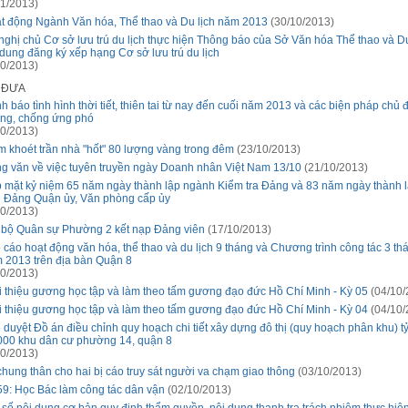
1/2013)
t động Ngành Văn hóa, Thể thao và Du lịch năm 2013
(30/10/2013)
nghị chủ Cơ sở lưu trú du lịch thực hiện Thông báo của Sở Văn hóa Thể thao và Du
 dung đăng ký xếp hạng Cơ sở lưu trú du lịch
0/2013)
Ã ĐƯA
h báo tình hình thời tiết, thiên tai từ nay đến cuối năm 2013 và các biện pháp chủ
ng, chống ứng phó
0/2013)
m khoét trần nhà "hốt" 80 lượng vàng trong đêm
(23/10/2013)
g văn về việc tuyên truyền ngày Doanh nhân Việt Nam 13/10
(21/10/2013)
 mặt kỷ niệm 65 năm ngày thành lập ngành Kiểm tra Đảng và 83 năm ngày thành l
 Đảng Quận ủy, Văn phòng cấp ủy
0/2013)
 bộ Quân sự Phường 2 kết nạp Đảng viên
(17/10/2013)
 cáo hoạt động văn hóa, thể thao và du lịch 9 tháng và Chương trình công tác 3 th
 2013 trên địa bàn Quận 8
0/2013)
i thiệu gương học tập và làm theo tấm gương đạo đức Hồ Chí Minh - Kỳ 05
(04/10/
i thiệu gương học tập và làm theo tấm gương đạo đức Hồ Chí Minh - Kỳ 04
(04/10/
 duyệt Đồ án điều chỉnh quy hoạch chi tiết xây dựng đô thị (quy hoạch phân khu) tỷ
000 khu dân cư phường 14, quận 8
0/2013)
chung thân cho hai bị cáo truy sát người va chạm giao thông
(03/10/2013)
59: Học Bác làm công tác dân vận
(02/10/2013)