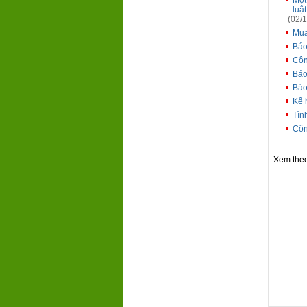
Một
luật
(02/1
Mua 
Báo
Côn
Báo
Báo
Kế 
Tìn
Côn
Xem the