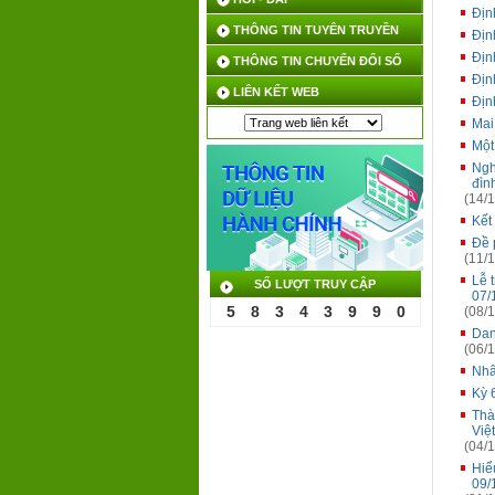
Địn
THÔNG TIN TUYÊN TRUYỀN
Địn
Địn
THÔNG TIN CHUYỂN ĐỔI SỐ
Địn
LIÊN KẾT WEB
Địn
Mai
Một
Ngh
đìn
(14/1
Kết
Đề 
(11/1
Lễ 
SỐ LƯỢT TRUY CẬP
07/
5
8
3
4
3
9
9
0
(08/1
Dan
(06/1
Nhâ
Kỳ 
Thà
Việ
(04/1
Hiể
09/