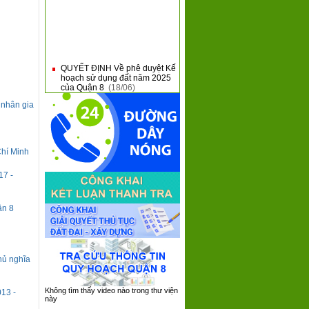
QUYẾT ĐỊNH Về phê duyệt Kế
■
hoạch sử dụng đất năm 2025
của Quận 8
(18/06)
Giới thiệu nội dung mới tại
■
 nhân gia
Thông tư 31 và Thông tư 32
của Bộ Tài Chính
(10/06)
QUẬN 8 KHAI MẠC HỘI THAO
■
QUỐC PHÒNG NĂM 2025
Chí Minh
(09/06)
QUẬN 8: SƠ KẾT 05 NĂM
■
17 -
THỰC HIỆN CHƯƠNG TRÌNH
TỔNG THỂ CẢI CÁCH HÀNH
CHÍNH NHÀ NƯỚC GIAI
ĐOẠN 2021 - 2030
(08/06)
ận 8
QUẬN 8 TIẾP XÚC, ĐỐI
■
THOẠI VỚI DOANH NGHIỆP
TRÊN ĐỊA BÀN NĂM 2025
(05/06)
hủ nghĩa
Không tìm thấy video nào trong thư viện
13 -
này