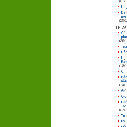
(01/1
Hoạ
Đề 
nội
(29/1
TIN Đ
Cản
phò
(28/1
Trộ
Côn
Họp
Ban
(18/1
Chi
Báo
năm
(14/1
Giớ
Giớ
Phê
1/2
(03/1
Tù 
Kỳ 