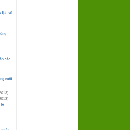
 lịch về
 động
ập các
áng cuối
2013)
2013)
 lệ