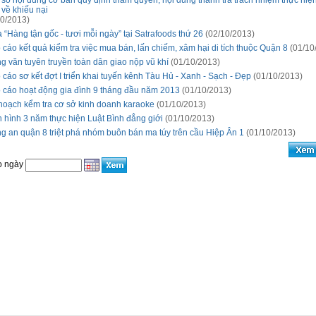
 số nội dung cơ bản quy định thẩm quyền, nội dung thanh tra trách nhiệm thực hiệ
 về khiếu nại
0/2013)
“Hàng tận gốc - tươi mỗi ngày” tại Satrafoods thứ 26
(02/10/2013)
 cáo kết quả kiểm tra việc mua bán, lấn chiếm, xâm hại di tích thuộc Quận 8
(01/10
g văn tuyên truyền toàn dân giao nộp vũ khí
(01/10/2013)
 cáo sơ kết đợt I triển khai tuyến kênh Tàu Hủ - Xanh - Sạch - Đẹp
(01/10/2013)
 cáo hoạt động gia đình 9 tháng đầu năm 2013
(01/10/2013)
hoạch kểm tra cơ sở kinh doanh karaoke
(01/10/2013)
h hình 3 năm thực hiện Luật Bình đẳng giới
(01/10/2013)
g an quận 8 triệt phá nhóm buôn bán ma túy trên cầu Hiệp Ân 1
(01/10/2013)
o ngày