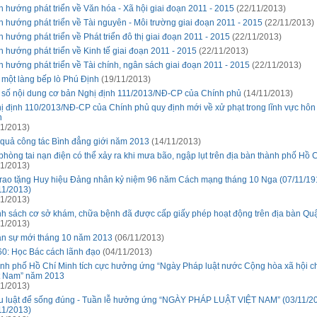
h hướng phát triển về Văn hóa - Xã hội giai đoạn 2011 - 2015
(22/11/2013)
h hướng phát triển về Tài nguyên - Môi trường giai đoạn 2011 - 2015
(22/11/2013)
h hướng phát triển về Phát triển đô thị giai đoạn 2011 - 2015
(22/11/2013)
h hướng phát triển về Kinh tế giai đoạn 2011 - 2015
(22/11/2013)
h hướng phát triển về Tài chính, ngân sách giai đoạn 2011 - 2015
(22/11/2013)
 một làng bếp lò Phú Định
(19/11/2013)
 số nội dung cơ bản Nghị định 111/2013/NĐ-CP của Chính phủ
(14/11/2013)
ị định 110/2013/NĐ-CP của Chính phủ quy định mới về xử phạt trong lĩnh vực hôn
h
1/2013)
 quả công tác Bình đẳng giới năm 2013
(14/11/2013)
phòng tai nạn điện có thể xảy ra khi mưa bão, ngập lụt trên địa bàn thành phố Hồ 
1/2013)
trao tặng Huy hiệu Đảng nhân kỷ niệm 96 năm Cách mạng tháng 10 Nga (07/11/19
11/2013)
1/2013)
h sách cơ sở khám, chữa bệnh đã được cấp giấy phép hoạt động trên địa bàn Qu
1/2013)
n sự mới tháng 10 năm 2013
(06/11/2013)
60: Học Bác cách lãnh đạo
(04/11/2013)
nh phố Hồ Chí Minh tích cực hưởng ứng “Ngày Pháp luật nước Cộng hòa xã hội c
t Nam” năm 2013
1/2013)
u luật để sống đúng - Tuần lễ hưởng ứng “NGÀY PHÁP LUẬT VIỆT NAM” (03/11/20
11/2013)