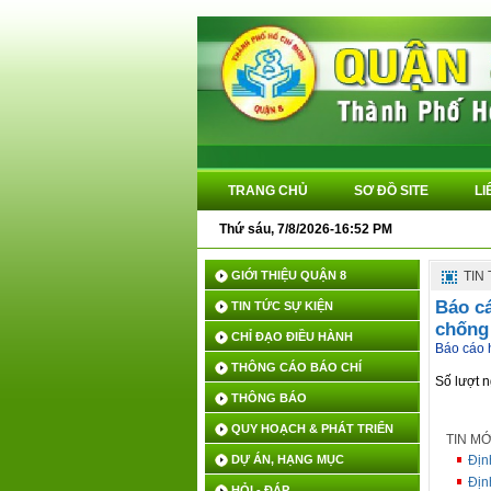
TRANG CHỦ
SƠ ĐỒ SITE
LI
Thứ sáu, 7/8/2026-16:52 PM
GIỚI THIỆU QUẬN 8
TIN
Báo cá
TIN TỨC SỰ KIỆN
chống 
CHỈ ĐẠO ĐIỀU HÀNH
Báo cáo 
THÔNG CÁO BÁO CHÍ
Số lượt 
THÔNG BÁO
QUY HOẠCH & PHÁT TRIỂN
TIN M
DỰ ÁN, HẠNG MỤC
Địn
Địn
HỎI - ĐÁP