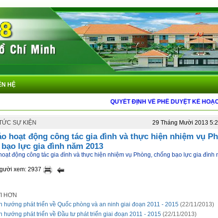
ÊN HỆ
QUYẾT ĐỊNH VỀ PHÊ DUYỆT KẾ HOẠCH 
 TỨC SỰ KIỆN
29 Tháng Mười 2013 5:
o hoạt động công tác gia đình và thực hiện nhiệm vụ P
bạo lực gia đình năm 2013
hoạt động công tác gia đình và thực hiện nhiệm vụ Phòng, chống bạo lực gia đình
người xem: 2937
ỚI HƠN
h hướng phát triển về Quốc phòng và an ninh giai đoạn 2011 - 2015
(22/11/2013)
h hướng phát triển về Đầu tư phát triển giai đoạn 2011 - 2015
(22/11/2013)