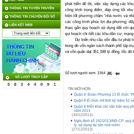
phát triển đô thị, việc xây dựng các kh
THÔNG TIN TUYÊN TRUYỀN
công trình trọng điểm, đáp ứng tốt nh
hiện tốt phương châm “nhà nước và nh
THÔNG TIN CHUYỂN ĐỔI SỐ
các công trình phúc lợi địa phương; đẩy
LIÊN KẾT WEB
thao; gắn quy hoạch sử dụng đất với quy
qui hoạch chi tiết các khu dân cư, mạng 
Dự kiến nhu cầu vốn đầu tư phát tr
trong đó vốn ngân sách thành phố tập tr
và vốn quận đạt 351,198 tỷ đồng, tốc độ
Số lượt người xem: 3364
SỐ LƯỢT TRUY CẬP
5
8
3
4
4
0
9
1
TIN MỚI HƠN
Quận 8: Đoàn Phường 13 tổ chức “Ph
Quận 8 tổ chức mít tinh kỷ niệm 52
Quận 8 triển khai các văn bản quy ph
năm 2013
(30/12/2013)
Nghị định số 192/2013/NĐ-CP: quy đị
lý, sử dụng tài sản nhà nước
(27/12/2013)