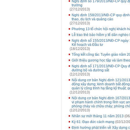
Nghị định số 179/2013/NĐ-CP quy địn
trường
(27/12/2013)
Nghị định 158/2013/NĐ-CP quy định x
thao, du lịch và quảng cáo
(27/12/2013)
Phường 13 tổ chức hội nghị khách h
Lễ trao thẻ bảo hiềm y tế dân nghè
Nghị định số 155/2013/NĐ-CP ngày 1
Kế hoạch và Đầu tư
(18/12/2013)
Tổng kết công tác Tuyên giáo năm 2
Giới thiệu gương học tập và làm th
Nghị định số 171/2013/NĐ-CP Quy địn
đường bộ và đường sắt
(12/12/2013)
Nội dung cơ bản Nghị định 121/2013
động xây dựng; kinh doanh bất động s
quản lý công trình hạ tầng kỹ thuật; 
(12/12/2013)
Nội dung cơ bản Nghị định 167/201
vi phạm hành chính trong lĩnh vực an 
phòng cháy và chữa cháy; phòng chố
(12/12/2013)
Nhân sự mới tháng 11 năm 2013
(06
Kỳ 61: Đạo đức cách mạng
(02/12/2
Định hướng phát triển về Xây dựng c