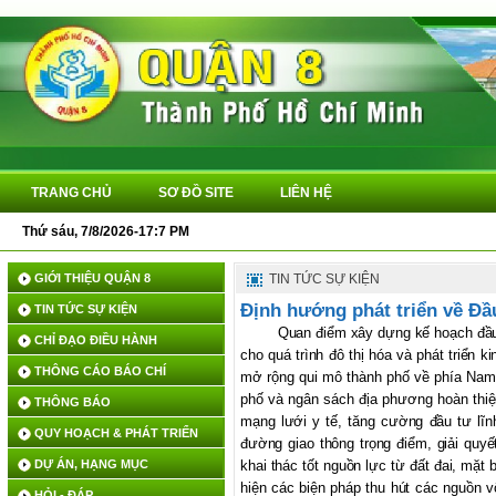
TRANG CHỦ
SƠ ĐỒ SITE
LIÊN HỆ
Thứ sáu, 7/8/2026-17:7 PM
GIỚI THIỆU QUẬN 8
TIN TỨC SỰ KIỆN
Định hướng phát triển về Đầu
TIN TỨC SỰ KIỆN
Quan điểm xây dựng kế hoạch đầu
CHỈ ĐẠO ĐIỀU HÀNH
cho quá trình đô thị hóa và phát triển k
THÔNG CÁO BÁO CHÍ
mở rộng qui mô thành phố về phía Nam, 
phố và ngân sách địa phương hoàn thiệ
THÔNG BÁO
mạng lưới y tế, tăng cường đầu tư lĩ
QUY HOẠCH & PHÁT TRIỂN
đường giao thông trọng điểm, giải quyế
DỰ ÁN, HẠNG MỤC
khai thác tốt nguồn lực từ đất đai, mặ
hiện các biện pháp thu hút các nguồn v
HỎI - ĐÁP