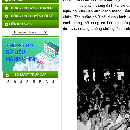
Tác phẩm khẳng định vai trò q
THÔNG TIN TUYÊN TRUYỀN
nguy cơ của đạo đức cách mạng, đồn
THÔNG TIN CHUYỂN ĐỔI SỐ
chữa. Tác phẩm có 3 nội dung chính: 
cách mạng; nội dung cơ bản và nhữn
LIÊN KẾT WEB
đức cách mạng, chống chủ nghĩa cá n
SỐ LƯỢT TRUY CẬP
5
8
3
5
5
5
6
4