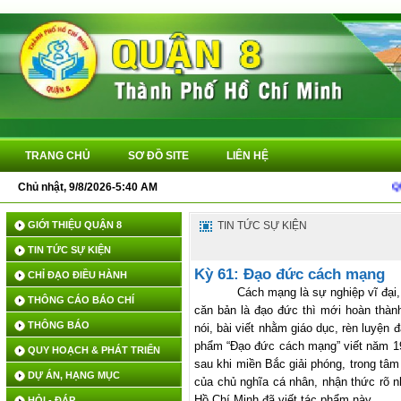
TRANG CHỦ
SƠ ĐỒ SITE
LIÊN HỆ
Chủ nhật, 9/8/2026-5:40 AM
QUYẾ
GIỚI THIỆU QUẬN 8
TIN TỨC SỰ KIỆN
TIN TỨC SỰ KIỆN
Kỳ 61: Đạo đức cách mạng
CHỈ ĐẠO ĐIỀU HÀNH
Cách mạng là sự nghiệp vĩ đại,
THÔNG CÁO BÁO CHÍ
căn bản là đạo đức thì mới hoàn thàn
THÔNG BÁO
nói, bài viết nhằm giáo dục, rèn luyện
phẩm “Đạo đức cách mạng” viết năm 19
QUY HOẠCH & PHÁT TRIỂN
sau khi miền Bắc giải phóng, trong tâm 
DỰ ÁN, HẠNG MỤC
của chủ nghĩa cá nhân, nhận thức rõ 
Hồ Chí Minh đã viết tác phẩm này.
HỎI - ĐÁP