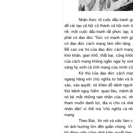
Nhận thức rõ cuộc đấu tranh g
để cải tạo xã hội cũ thành xã hội mới 
nề, một cuộc đấu tranh rất phức tạp, l
phải có đạo đức “Sức có mạnh mới g
có đạo đức cách mạng làm nền tảng,
Đề cao vai trò của đạo đức cách mạn
khó khăn, gian khổ, thất bại, cũng khôn
của cách mạng không ngần ngại hy sinh 
sàng hy sinh cả tính mạng của mình cũn
Kẻ thù của đạo đức cách mạn
ngang hàng với chủ nghĩa tư bản và b
xảo, xảo quyệt; nó khéo dỗ dành người
thứ bệnh nguy hiểm: quan liêu, mệnh lện
nó bịt mắt những nạn nhân của nó, nh
tham muốn danh lợi, địa vị cho cá nhâ
nhân dân” vì thế mà “chủ nghĩa cá nh
mạng.
Theo Bác, lời nói và việc làm 
nó ảnh hưởng lớn đến quần chúng. Vì 
bộ đảng viên cũng phải kiên quyết là