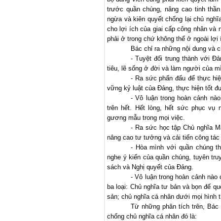
trước quần chúng, nâng cao tinh thần
ngừa và kiên quyết chống lại chủ nghĩ
cho lợi ích của giai cấp công nhân và 
phải ở trong chứ không thể ở ngoài lợi
Bác chỉ ra những nội dung và
- Tuyệt đối trung thành với Đ
tiêu, lẽ sống ở đời và làm người của m
- Ra sức phấn đấu để thực hi
vững kỷ luật của Đảng, thực hiện tốt đ
- Vô luận trong hoàn cảnh nào
trên hết. Hết lòng, hết sức phục vụ
gương mẫu trong mọi việc.
- Ra sức học tập Chủ nghĩa Má
nâng cao tư tưởng và cải tiến công tác
- Hòa mình với quần chúng th
nghe ý kiến của quần chúng, tuyên tru
sách và Nghị quyết của Đảng.
- Vô luận trong hoàn cảnh nào
ba loại: Chủ nghĩa tư bản và bọn đế quố
sản; chủ nghĩa cá nhân dưới mọi hình 
Từ những phân tích trên, Bác
chống chủ nghĩa cá nhân đó là: