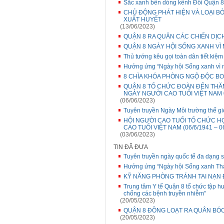
Sắc xanh bên dòng kênh Đôi Quận 
CHỦ ĐỘNG PHÁT HIỆN VÀ LOẠI B
XUẤT HUYẾT
(13/06/2023)
QUẬN 8 RA QUÂN CÁC CHIẾN DỊC
QUẬN 8 NGÀY HỘI SỐNG XANH VÌ
Thủ tướng kêu gọi toàn dân tiết kiệm
Hưởng ứng “Ngày hội Sống xanh vì m
8 CHÌA KHÓA PHÒNG NGỘ ĐỘC B
QUẬN 8 TỔ CHỨC ĐOÀN ĐẾN THĂM
NGÀY NGƯỜI CAO TUỔI VIỆT NAM 
(06/06/2023)
Tuyên truyền Ngày Môi trường thế g
HỘI NGƯỜI CAO TUỔI TỔ CHỨC H
CAO TUỔI VIỆT NAM (06/6/1941 – 0
(03/06/2023)
TIN ĐÃ ĐƯA
Tuyên truyền ngày quốc tế đa dạng 
Hưởng ứng “Ngày hội Sống xanh Thà
KỸ NĂNG PHÒNG TRÁNH TAI NẠN
Trung tâm Y tế Quận 8 tổ chức tập h
chống các bệnh truyền nhiễm”
(20/05/2023)
QUẬN 8 ĐỒNG LOẠT RA QUÂN BÓC
(20/05/2023)