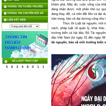
khám phá. Mặc dù, cuộc sống của nhân
THÔNG TIN TUYÊN TRUYỀN
đang nhận được một phần nhỏ sự quan 
THÔNG TIN CHUYỂN ĐỔI SỐ
đang thay đổi, cả trên đất liền và đại
trân trọng, bảo vệ đại dương cũng như 
LIÊN KẾT WEB
Thực thi Luật tài nguyên, môi 
sách, pháp luật về quản lý, khai thá
trường biển và hải đảo, Bộ Tài nguyê
đảo Việt Nam (từ ngày 01 đến ngày 08
tài nguyên, bảo vệ môi trường biển v
SỐ LƯỢT TRUY CẬP
5
8
3
4
8
0
1
1