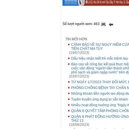
Số lượt người xem: 463
TIN MỚI HƠN
CẢNH BÁO VỀ SỰ NGUY HIỂM CỦA
TIỀN CHẤT MA TÚY
(19/07/2023)
Dấu hiệu nhận biết trẻ mắc bệnh tay
Báo cáo về công tác kết quả thực hiệ
cuộc vận động “người dân thành phố 
phố sạch và giảm ngập nước” trên đ
(03/07/2023)
TỪ NGÀY 1/7/2023 THAY ĐỔI MỨC 
PHÒNG CHỐNG BỆNH TAY CHÂN 
Những khoản tiền người lao động đư
Tuyên truyền ứng dụng tư vấn khám
Nhiều hoạt động hưởng ứng "Ngày A
QUẬN 8 QUYẾT TÂM PHÒNG CHỐN
QUẬN 8 PHÁT ĐỘNG HƯỞNG ỨNG 
THỨ 13
(18/06/2023)