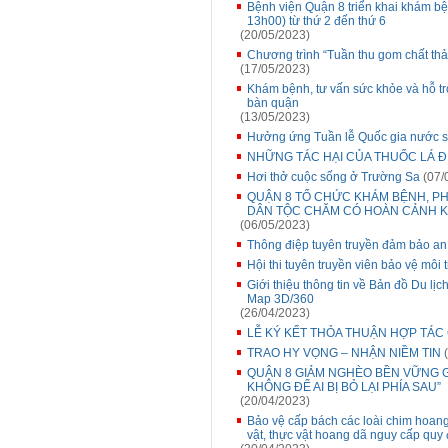
Bệnh viện Quận 8 triển khai khám bệ
13h00) từ thứ 2 đến thứ 6
(20/05/2023)
Chương trình “Tuần thu gom chất thả
(17/05/2023)
Khám bệnh, tư vấn sức khỏe và hỗ tr
bàn quận
(13/05/2023)
Hưởng ứng Tuần lễ Quốc gia nước 
NHỮNG TÁC HẠI CỦA THUỐC LÁ Đ
Hơi thở cuộc sống ở Trường Sa
(07/
QUẬN 8 TỔ CHỨC KHÁM BỆNH, PH
DÂN TỘC CHĂM CÓ HOÀN CẢNH 
(06/05/2023)
Thông điệp tuyên truyền đảm bảo a
Hội thi tuyên truyền viên bảo vệ môi
Giới thiệu thông tin về Bản đồ Du l
Map 3D/360
(26/04/2023)
LỄ KÝ KẾT THỎA THUẬN HỢP TÁC
TRAO HY VỌNG – NHẬN NIỀM TIN
(
QUẬN 8 GIẢM NGHÈO BỀN VỮNG G
KHÔNG ĐỂ AI BỊ BỎ LẠI PHÍA SAU”
(20/04/2023)
Bảo vệ cấp bách các loài chim hoang
vật, thực vật hoang dã nguy cấp quy 