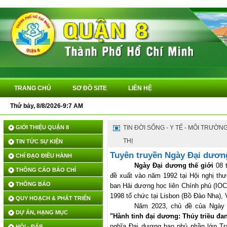
TRANG CHỦ
SƠ ĐỒ SITE
LIÊN HỆ
Thứ bảy, 8/8/2026-9:7 AM
GIỚI THIỆU QUẬN 8
TIN ĐỜI SỐNG - Y TẾ - MÔI TRƯỜN
THỊ
TIN TỨC SỰ KIỆN
Tuyên truyền Ngày Đại dương
CHỈ ĐẠO ĐIỀU HÀNH
Ngày Đại dương thế giới
08 t
THÔNG CÁO BÁO CHÍ
đề xuất vào năm 1992 tại Hội nghị thư
THÔNG BÁO
ban Hải dương học liên Chính phủ (IO
1998 tổ chức tại Lisbon (Bồ Đào Nha), 
QUY HOẠCH & PHÁT TRIỂN
Năm 2023, chủ đề của Ngày 
DỰ ÁN, HẠNG MỤC
"Hành tinh đại dương: Thủy triều đan
nghĩa Đại dương bao phủ phần lớn Tr
HỎI - ĐÁP