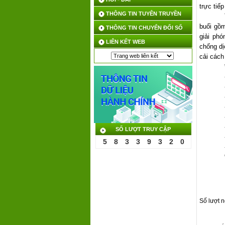
trực tiế
THÔNG TIN TUYÊN TRUYỀN
buổi gồm
THÔNG TIN CHUYỂN ĐỔI SỐ
giải phó
LIÊN KẾT WEB
chống dị
cải cách
SỐ LƯỢT TRUY CẬP
5
8
3
3
9
3
2
0
Số lượt 