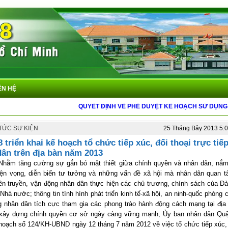
ÊN HỆ
QUYẾT ĐỊNH VỀ PHÊ DUYỆT KẾ HOẠCH SỬ DỤNG ĐẤ
 TỨC SỰ KIỆN
25 Tháng Bảy 2013 5:
 triển khai kế hoạch tổ chức tiếp xúc, đối thoại trực tiế
ân trên địa bàn năm 2013
Nhằm tăng cường sự gắn bó mật thiết giữa chính quyền và nhân dân, nắm
yện vọng, diễn biến tư tưởng và những vấn đề xã hội mà nhân dân quan t
ên truyền, vận động nhân dân thực hiện các chủ trương, chính sách của Đ
 Nhà nước; thông tin tình hình phát triển kinh tế-xã hội, an ninh-quốc phòng 
g nhân dân tích cực tham gia các phong trào hành động cách mạng tại địa
c xây dựng chính quyền cơ sở ngày càng vững mạnh, Ủy ban nhân dân Quận
hoạch số 124/KH-UBND ngày 12 tháng 7 năm 2012 về việc tổ chức tiếp xúc, 