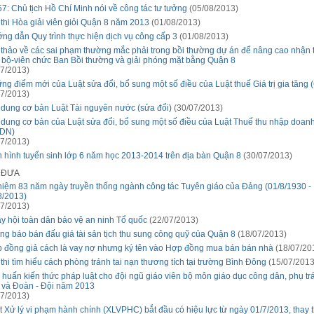
57: Chủ tịch Hồ Chí Minh nói về công tác tư tưởng
(05/08/2013)
 thi Hòa giải viên giỏi Quận 8 năm 2013
(01/08/2013)
ng dẫn Quy trình thực hiện dịch vụ công cấp 3
(01/08/2013)
 thảo về các sai phạm thường mắc phải trong bồi thường dự án để nâng cao nhận 
 bộ-viên chức Ban Bồi thường và giải phóng mặt bằng Quận 8
7/2013)
ng điểm mới của Luật sửa đổi, bổ sung một số điều của Luật thuế Giá trị gia tăng
7/2013)
 dung cơ bản Luật Tài nguyên nước (sửa đổi)
(30/07/2013)
 dung cơ bản của Luật sửa đổi, bổ sung một số điều của Luật Thuế thu nhập doan
DN)
7/2013)
h hình tuyển sinh lớp 6 năm học 2013-2014 trên địa bàn Quận 8
(30/07/2013)
Ã ĐƯA
niệm 83 năm ngày truyền thống ngành công tác Tuyên giáo của Đảng (01/8/1930 -
8/2013)
7/2013)
y hội toàn dân bảo vệ an ninh Tổ quốc
(22/07/2013)
ng báo bán đấu giá tài sản tịch thu sung công quỹ của Quận 8
(18/07/2013)
 đồng giả cách là vay nợ nhưng ký tên vào Hợp đồng mua bán bán nhà
(18/07/20
 thi tìm hiểu cách phòng tránh tai nạn thương tích tại trường Bình Đông
(15/07/2013
 huấn kiến thức pháp luật cho đội ngũ giáo viên bộ môn giáo dục công dân, phụ t
 và Đoàn - Đội năm 2013
7/2013)
t Xử lý vi phạm hành chính (XLVPHC) bắt đầu có hiệu lực từ ngày 01/7/2013, thay 