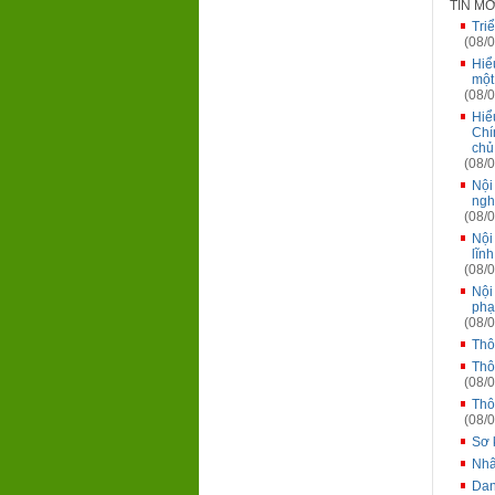
TIN M
Tri
(08/0
Hiể
một
(08/0
Hiể
Chí
chủ
(08/0
Nội
ngh
(08/0
Nội
lĩn
(08/0
Nội
phạ
(08/0
Thô
Thô
(08/0
Thô
(08/0
Sơ 
Nhâ
Dan