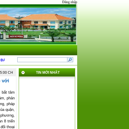
Đăng nhập
T NĂM 2025 CỦA QUẬN 8
*
GIỚI THIỆU NỘI DUNG MỚI TẠI THÔNG TƯ 31 VÀ
05:00 CH
TIN MỚI NHẤT
p với
 bắt tâm
âm, phản
ảng, pháp
của quận,
 phương,
 8 triển
đối thoại