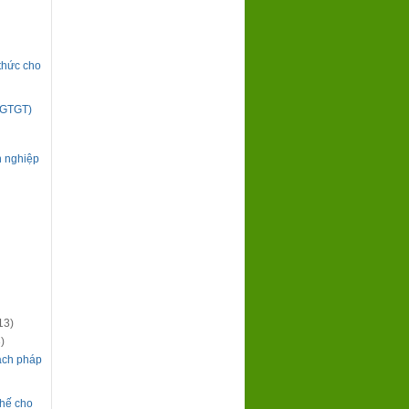
thức cho
 (GTGT)
h nghiệp
13)
)
rách pháp
thế cho