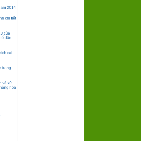
 năm 2014
h chi tiết
13 của
chế dân
ích cai
h trong
h về xử
, hàng hóa
8