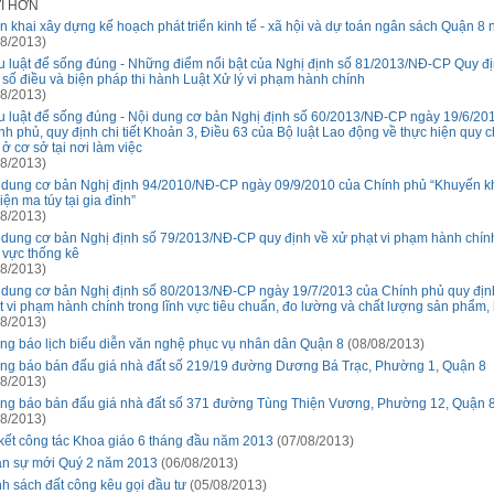
ỚI HƠN
ển khai xây dựng kế hoạch phát triển kinh tế - xã hội và dự toán ngân sách Quận 8
8/2013)
u luật để sống đúng - Những điểm nổi bật của Nghị định số 81/2013/NĐ-CP Quy địn
 số điều và biện pháp thi hành Luật Xử lý vi phạm hành chính
8/2013)
u luật để sống đúng - Nội dung cơ bản Nghị định số 60/2013/NĐ-CP ngày 19/6/20
nh phủ, quy định chi tiết Khoản 3, Điều 63 của Bộ luật Lao động về thực hiện quy 
 ở cơ sở tại nơi làm việc
8/2013)
 dung cơ bản Nghị định 94/2010/NĐ-CP ngày 09/9/2010 của Chính phủ “Khuyến kh
iện ma túy tại gia đình”
8/2013)
 dung cơ bản Nghị định số 79/2013/NĐ-CP quy định về xử phạt vi phạm hành chín
h vực thống kê
8/2013)
 dung cơ bản Nghị định số 80/2013/NĐ-CP ngày 19/7/2013 của Chính phủ quy địn
t vi phạm hành chính trong lĩnh vực tiêu chuẩn, đo lường và chất lượng sản phẩm
8/2013)
ng báo lịch biểu diễn văn nghệ phục vụ nhân dân Quận 8
(08/08/2013)
ng báo bán đấu giá nhà đất số 219/19 đường Dương Bá Trạc, Phường 1, Quận 8
8/2013)
ng báo bán đấu giá nhà đất số 371 đường Tùng Thiện Vương, Phường 12, Quận 
8/2013)
kết công tác Khoa giáo 6 tháng đầu năm 2013
(07/08/2013)
n sự mới Quý 2 năm 2013
(06/08/2013)
h sách đất công kêu gọi đầu tư
(05/08/2013)