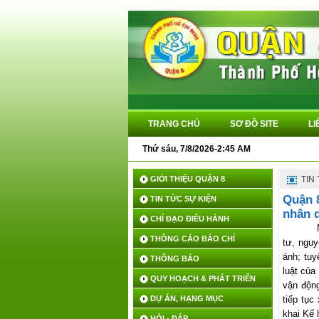
TRANG CHỦ
SƠ ĐỒ SITE
LI
Thứ sáu, 7/8/2026-2:45 AM
GIỚI THIỆU QUẬN 8
TIN
Quận 8
TIN TỨC SỰ KIỆN
nhân d
CHỈ ĐẠO ĐIỀU HÀNH
THÔNG CÁO BÁO CHÍ
tư, ngu
ánh; tuy
THÔNG BÁO
luật của
QUY HOẠCH & PHÁT TRIỂN
vận độn
DỰ ÁN, HẠNG MỤC
tiếp tụ
khai Kế 
HỎI - ĐÁP