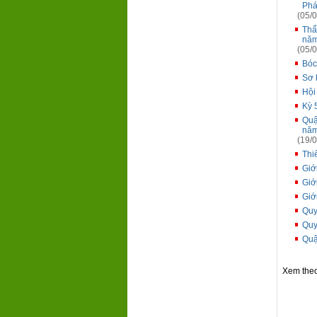
Phá
(05/0
Thẩ
năm
(05/0
Bóc
Sơ 
Hội
Kỳ 
Quậ
năm
(19/0
Thi
Giớ
Giớ
Giớ
Quy
Quy
Quậ
Xem the