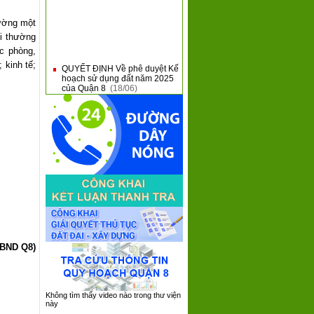
hường một
ồi thường
ác phòng,
QUYẾT ĐỊNH Về phê duyệt Kế
 kinh tế;
■
hoạch sử dụng đất năm 2025
của Quận 8
(18/06)
Giới thiệu nội dung mới tại
■
Thông tư 31 và Thông tư 32
của Bộ Tài Chính
(10/06)
QUẬN 8 KHAI MẠC HỘI THAO
■
QUỐC PHÒNG NĂM 2025
(09/06)
QUẬN 8: SƠ KẾT 05 NĂM
■
THỰC HIỆN CHƯƠNG TRÌNH
TỔNG THỂ CẢI CÁCH HÀNH
CHÍNH NHÀ NƯỚC GIAI
ĐOẠN 2021 - 2030
(08/06)
QUẬN 8 TIẾP XÚC, ĐỐI
■
THOẠI VỚI DOANH NGHIỆP
TRÊN ĐỊA BÀN NĂM 2025
UBND Q8)
(05/06)
Không tìm thấy video nào trong thư viện
này