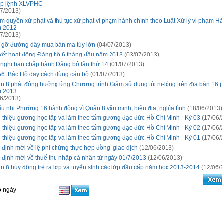
p lệnh XLVPHC
7/2013)
m quyền xử phạt và thủ tục xử phạt vi phạm hành chính theo Luật Xử lý vi phạm H
 2012
7/2013)
 gỡ đường dây mua bán ma túy lớn
(04/07/2013)
kết hoạt động Đảng bộ 6 tháng đầu năm 2013
(03/07/2013)
 nghị ban chấp hành Đảng bộ lần thứ 14
(01/07/2013)
56: Bác Hồ dạy cách dùng cán bộ
(01/07/2013)
n 8 phát động hưởng ứng Chương trình Giảm sử dụng túi ni-lông trên địa bàn 16
 2013
6/2013)
ếu nhi Phường 16 hành động vì Quận 8 văn minh, hiện địa, nghĩa tình
(18/06/2013)
i thiệu gương học tập và làm theo tấm gương đạo đức Hồ Chí Minh - Kỳ 03
(17/06/
i thiệu gương học tập và làm theo tấm gương đạo đức Hồ Chí Minh - Kỳ 02
(17/06/
i thiệu gương học tập và làm theo tấm gương đạo đức Hồ Chí Minh - Kỳ 01
(17/06/
 định mới về lệ phí chứng thực hợp đồng, giao dịch
(12/06/2013)
 định mới về thuế thu nhập cá nhân từ ngày 01/7/2013
(12/06/2013)
n 8 huy động trẻ ra lớp và tuyển sinh các lớp đầu cấp năm học 2013-2014
(12/06/
o ngày