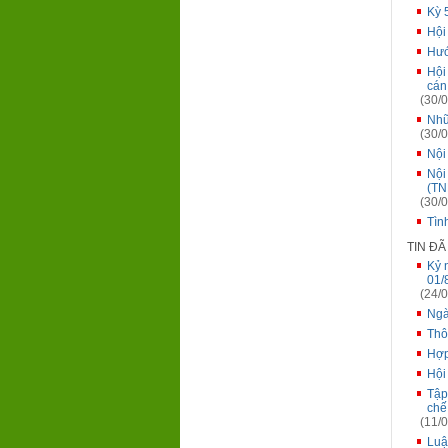
Kỳ 
Hội
Hướ
Hội
cán
(30/0
Nhữ
(30/0
Nội
Nội
(TN
(30/0
Tìn
TIN Đ
Kỷ 
01/
(24/0
Ngà
Thô
Hợp
Hội
Tập
chế
(11/0
Luậ