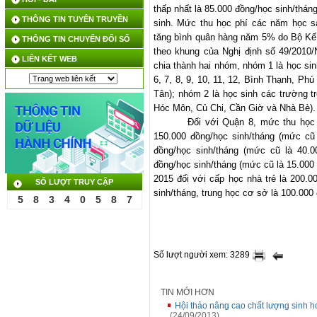
thấp nhất là 85.000 đồng/học sinh/thán
THÔNG TIN TUYÊN TRUYỀN
sinh. Mức thu học phí các năm học sa
tăng bình quân hàng năm 5% do Bộ Kế 
THÔNG TIN CHUYỂN ĐỔI SỐ
theo khung của Nghị định số 49/201
LIÊN KẾT WEB
chia thành hai nhóm, nhóm 1 là học sin
6, 7, 8, 9, 10, 11, 12, Bình Thạnh, P
Tân); nhóm 2 là học sinh các trường t
Hóc Môn, Củ Chi, Cần Giờ và Nhà Bè).
Đối với Quận 8, mức thu học 
150.000 đồng/học sinh/tháng (mức cũ 
đồng/học sinh/tháng (mức cũ là 40.0
đồng/học sinh/tháng (mức cũ là 15.000
2015 đối với cấp học nhà trẻ là 200.0
SỐ LƯỢT TRUY CẬP
sinh/tháng, trung học cơ sở là 100.000
5
8
3
4
0
5
8
7
Số lượt người xem: 3289
TIN MỚI HƠN
Hội thảo nâng cao chất lượng sinh h
(24/09/2013)