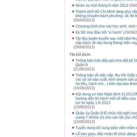
Nhân sự mới tháng 8 năm 2013
(04/
Thành phố Hồ Chí Minh tăng phụ cấp 
không chuyên trách phường, xã, thị t
(03/09/2013)
Chương trình cho vay học sinh, sinh
Kỳ 58: Học Bác Hồ “vi hành”
(29/08/
Tài liệu tuyên truyền sau một năm t
cấp bách về xây dựng Đảng hiện na
(29/08/2013)
TIN ĐÃ ĐƯA
Thông báo bán đấu giá nhà đất số 
Quận 8
(21/08/2013)
Thông báo về việc cấp, thu hồi Giấy
các cơ sở sản xuất, kinh doanh sản p
hủ tiếu, bánh hỏi…) trên địa bàn thà
(16/08/2013)
Nội dung cơ bản Nghị định 31/2013/
hướng dẫn thi hành một số điều của
lực từ ngày 1-6-2013
(15/08/2013)
Quận ủy Quận 8 tổ chức hội nghị học t
ương 7 (Khóa XI) cho cán bộ chủ chố
(15/08/2013)
Tuyển dụng bổ sung giáo viên mầm 
Lễ bàn giao, tiếp nhận tổ chức đảng