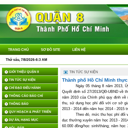
TRANG CHỦ
SƠ ĐỒ SITE
LIÊN HỆ
Thứ sáu, 7/8/2026-6:3 AM
GIỚI THIỆU QUẬN 8
TIN TỨC SỰ KIỆN
Thành phố Hồ Chí Minh thực
TIN TỨC SỰ KIỆN
Ngày 05 tháng 8 năm 2013, Ủ
CHỈ ĐẠO ĐIỀU HÀNH
Quyết định số 27/2013/QĐ-UBND về th
THÔNG CÁO BÁO CHÍ
năm 2010 của Chính phủ quy định về m
thu, sử dụng học phí đối với cơ sở g
THÔNG BÁO
2013 - 2014 đến năm học 2014 - 2015 t
QUY HOẠCH & PHÁT TRIỂN
Theo đó, mức thu học phí đối 
DỰ ÁN, HẠNG MỤC
dục thường xuyên năm học 2013 - 2014 
60.000 đồng/học sinh/tháng; năm học 
HỎI - ĐÁP