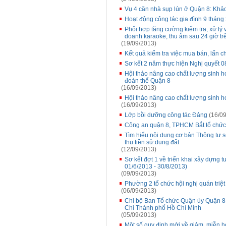
Vụ 4 căn nhà sụp lún ở Quận 8: Khảo
Hoạt động công tác gia đình 9 tháng
Phối hợp tăng cường kiểm tra, xử lý 
doanh karaoke, thu âm sau 24 giờ tr
(19/09/2013)
Kết quả kiểm tra việc mua bán, lấn ch
Sơ kết 2 năm thực hiện Nghị quyết
Hội thảo nâng cao chất lượng sinh ho
đoàn thể Quận 8
(16/09/2013)
Hội thảo nâng cao chất lượng sinh h
(16/09/2013)
Lớp bồi dưỡng công tác Đảng
(16/09
Công an quận 8, TPHCM Bắt tổ chức
Tìm hiểu nội dung cơ bản Thông tư 
thu tiền sử dụng đất
(12/09/2013)
Sơ kết đợt 1 về triển khai xây dựng
01/6/2013 - 30/8/2013)
(09/09/2013)
Phường 2 tổ chức hội nghị quán triệ
(06/09/2013)
Chi bộ Ban Tổ chức Quận ủy Quận 8 
Chi Thành phố Hồ Chí Minh
(05/09/2013)
Một số quy định mới về giảm, miễn họ