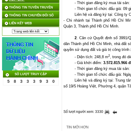
- Thời gian đăng ký mua tài sản:
THÔNG TIN TUYÊN TRUYỀN
- Thời gian tổ chức đấu giá: 09 
Liên hệ và đăng ký tại: Công ty
THÔNG TIN CHUYỂN ĐỔI SỐ
- Chi nhánh tại Thành phố Hồ Chí M
LIÊN KẾT WEB
Quận 3, Thành phố Hồ Chí Minh.
2
. Căn cứ Quyết định số 3991/
dân Thành phố Hồ Chí Minh, nhà đất 
quyền sử dụng đất và giá trị công trình
2
- Diện tích: 248,8 m
, trong đó d
- Giá khởi điểm:
3.572.815.966 
- Thời gian đăng ký mua tài sản:
SỐ LƯỢT TRUY CẬP
- Thời gian tổ chức đấu giá: Ngà
Liên hệ và đăng ký tại: Trung t
5
8
3
3
3
9
3
0
số 19/5 Hoàng Việt, Phường 4, quận T
Số lượt người xem: 3330
TIN MỚI HƠN