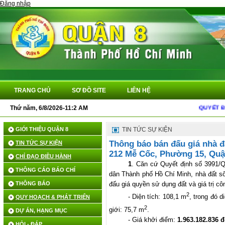
Đăng nhập
TRANG CHỦ
SƠ ĐỒ SITE
LIÊN HỆ
Thứ năm, 6/8/2026-11:2 AM
QUYẾT ĐỊN
GIỚI THIỆU QUẬN 8
TIN TỨC SỰ KIỆN
Thông báo bán đấu giá nhà 
TIN TỨC SỰ KIỆN
212 Mễ Cốc, Phường 15, Quậ
CHỈ ĐẠO ĐIỀU HÀNH
1
. Căn cứ Quyết định số 3991/
THÔNG CÁO BÁO CHÍ
dân Thành phố Hồ Chí Minh, nhà đất 
THÔNG BÁO
đấu giá quyền sử dụng đất và giá trị cô
2
- Diện tích: 108,1 m
, trong đó d
QUY HOẠCH & PHÁT TRIỂN
2
giới: 75,7 m
.
DỰ ÁN, HẠNG MỤC
- Giá khởi điểm:
1.963.182.836 
HỎI - ĐÁP