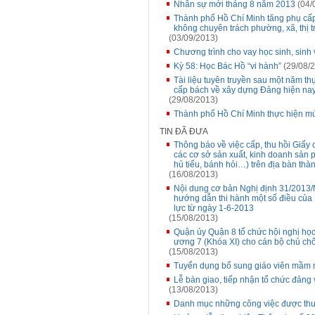
Nhân sự mới tháng 8 năm 2013
(04/
Thành phố Hồ Chí Minh tăng phụ cấp 
không chuyên trách phường, xã, thị t
(03/09/2013)
Chương trình cho vay học sinh, sinh
Kỳ 58: Học Bác Hồ “vi hành”
(29/08/
Tài liệu tuyên truyền sau một năm t
cấp bách về xây dựng Đảng hiện na
(29/08/2013)
Thành phố Hồ Chí Minh thực hiện mứ
TIN ĐÃ ĐƯA
Thông báo về việc cấp, thu hồi Giấy
các cơ sở sản xuất, kinh doanh sản p
hủ tiếu, bánh hỏi…) trên địa bàn thà
(16/08/2013)
Nội dung cơ bản Nghị định 31/2013/
hướng dẫn thi hành một số điều của
lực từ ngày 1-6-2013
(15/08/2013)
Quận ủy Quận 8 tổ chức hội nghị học t
ương 7 (Khóa XI) cho cán bộ chủ chố
(15/08/2013)
Tuyển dụng bổ sung giáo viên mầm 
Lễ bàn giao, tiếp nhận tổ chức đảng
(13/08/2013)
Danh mục những công việc được thuê