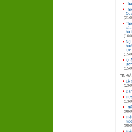
Thà
Thô
Quậ
(21/0
Thô
các
hủ 
(16/0
Nội
hướ
lực
(15/0
Quậ
ươn
(15/0
TIN Đ
Lễ 
(13/0
Dan
Hướ
(13/0
Tri
(08/0
Hiể
một
(08/0
Hiể