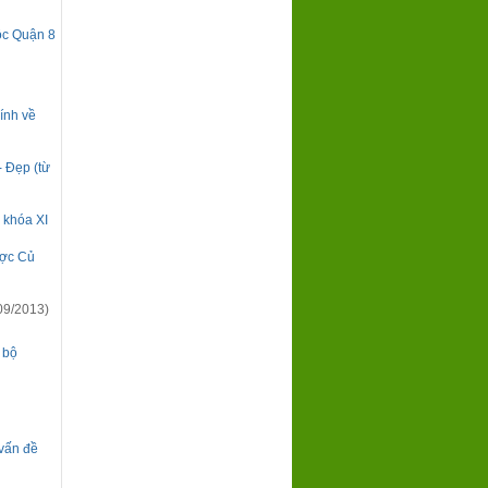
ộc Quận 8
ính về
- Đẹp (từ
 khóa XI
ược Củ
09/2013)
 bộ
 vấn đề