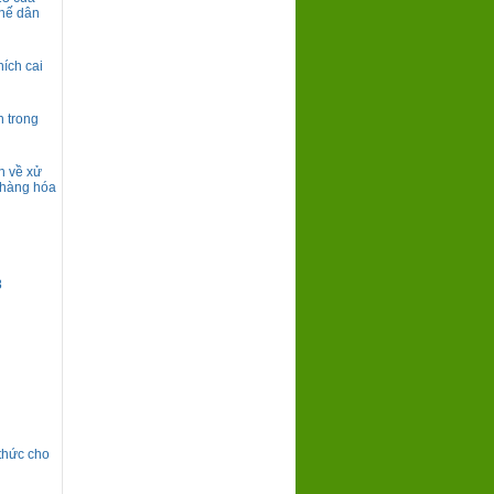
chế dân
ích cai
h trong
h về xử
, hàng hóa
8
thức cho