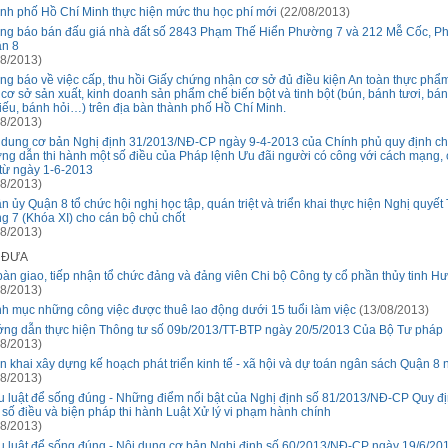
nh phố Hồ Chí Minh thực hiện mức thu học phí mới
(22/08/2013)
ng báo bán đấu giá nhà đất số 2843 Phạm Thế Hiển Phường 7 và 212 Mễ Cốc, P
n 8
8/2013)
ng báo về việc cấp, thu hồi Giấy chứng nhận cơ sở đủ điều kiện An toàn thực phẩm
 cơ sở sản xuất, kinh doanh sản phẩm chế biến bột và tinh bột (bún, bánh tươi, bá
tiếu, bánh hỏi…) trên địa bàn thành phố Hồ Chí Minh.
8/2013)
 dung cơ bản Nghị định 31/2013/NĐ-CP ngày 9-4-2013 của Chính phủ quy định chi 
ng dẫn thi hành một số điều của Pháp lệnh Ưu đãi người có công với cách mạng, 
 từ ngày 1-6-2013
8/2013)
n ủy Quận 8 tổ chức hội nghị học tập, quán triệt và triển khai thực hiện Nghị quyết
g 7 (Khóa XI) cho cán bộ chủ chốt
8/2013)
Ã ĐƯA
bàn giao, tiếp nhận tổ chức đảng và đảng viên Chi bộ Công ty cổ phần thủy tinh H
8/2013)
h mục những công việc được thuê lao động dưới 15 tuổi làm việc
(13/08/2013)
ng dẫn thực hiện Thông tư số 09b/2013/TT-BTP ngày 20/5/2013 Của Bộ Tư pháp
8/2013)
ển khai xây dựng kế hoạch phát triển kinh tế - xã hội và dự toán ngân sách Quận 8
8/2013)
u luật để sống đúng - Những điểm nổi bật của Nghị định số 81/2013/NĐ-CP Quy địn
 số điều và biện pháp thi hành Luật Xử lý vi phạm hành chính
8/2013)
u luật để sống đúng - Nội dung cơ bản Nghị định số 60/2013/NĐ-CP ngày 19/6/20