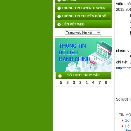
việc ch
THÔNG TIN TUYÊN TRUYỀN
2013-20
THÔNG TIN CHUYỂN ĐỔI SỐ
LIÊN KẾT WEB
nhiệm ch
chi tiết,
http://
SỐ LƯỢT TRUY CẬP
5
8
3
3
1
4
7
0
Số lượt 
TIN M
Sơ 
Hội
đoà