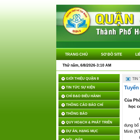
TRANG CHỦ
SƠ ĐỒ SITE
LI
Thứ năm, 6/8/2026-3:10 AM
GIỚI THIỆU QUẬN 8
TIN
Tuyển
TIN TỨC SỰ KIỆN
CHỈ ĐẠO ĐIỀU HÀNH
Của Phò
THÔNG CÁO BÁO CHÍ
học c
THÔNG BÁO
QUY HOẠCH & PHÁT TRIỂN
dụng bổ 
DỰ ÁN, HẠNG MỤC
Minh (K
HỎI - ĐÁP