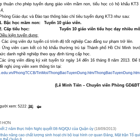
ấp thuận cho phép tuyển dụng giáo viên mầm non, tiểu học có hộ khẩu KT3
14,
Phòng Giáo dục và Đào tạo thông báo chỉ tiêu tuyển dụng KT3 như sau:
1. Bậc học mầm non:
Tuyển 10 giáo viên.
2. Cấp tiểu học:
Tuyển 10 giáo viên tiểu học dạy nhiều m
Điều kiện tuyển dụng:
- Các ứng viên dự tuyển có trình độ tốt nghiệp Cao đẳng sư phạm trở lên.
- Ứng viên cam kết có hộ khẩu thường trú tại Thành phố Hồ Chí Minh trư
ức danh nghề nghiệp theo quy định từng cấp học.
Các ứng viên đăng ký xét tuyển từ ngày 14 đến 16 tháng 8 năm 2013. Để 
 đề nghị ứng viên xem thông tin tại:
hcm.edu.vn/PhongTCCB/TinMoi/ThongBaoTuyenDung.htm/ThongBaoTuyenDung.htm
(Lê Minh Tiến – Chuyên viên Phòng GD&ĐT
người xem: 5222
ỚI HƠN
kết 2 năm thực hiện Nghị quyết 08-NQ/QU của Quận ủy
(18/09/2013)
 thảo nâng cao chất lượng sinh hoạt chi bộ loại hình cơ quan Đảng, Mặt trận Tổ qu
n thể Quận 8