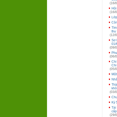
(16/0
Hội
(16/0
Lớp
Côn
Tìm
thu
(12/0
Sơ 
01/
(09/0
Phư
(06/0
Chi
Chi
(05/0
Một
Nhâ
Thà
khô
(03/0
Chư
Kỳ 
Tài
cấp
(29/0