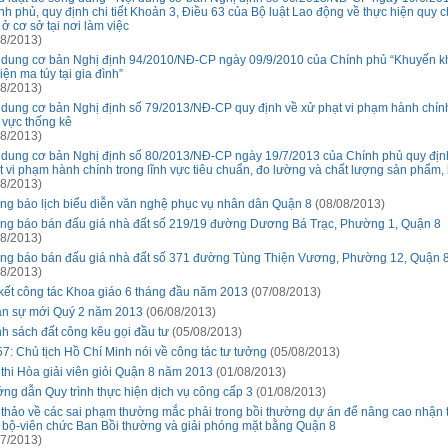
nh phủ, quy định chi tiết Khoản 3, Điều 63 của Bộ luật Lao động về thực hiện quy 
 ở cơ sở tại nơi làm việc
8/2013)
 dung cơ bản Nghị định 94/2010/NĐ-CP ngày 09/9/2010 của Chính phủ “Khuyến kh
iện ma túy tại gia đình”
8/2013)
 dung cơ bản Nghị định số 79/2013/NĐ-CP quy định về xử phạt vi phạm hành chín
h vực thống kê
8/2013)
 dung cơ bản Nghị định số 80/2013/NĐ-CP ngày 19/7/2013 của Chính phủ quy địn
t vi phạm hành chính trong lĩnh vực tiêu chuẩn, đo lường và chất lượng sản phẩm
8/2013)
ng báo lịch biểu diễn văn nghệ phục vụ nhân dân Quận 8
(08/08/2013)
ng báo bán đấu giá nhà đất số 219/19 đường Dương Bá Trạc, Phường 1, Quận 8
8/2013)
ng báo bán đấu giá nhà đất số 371 đường Tùng Thiện Vương, Phường 12, Quận 
8/2013)
kết công tác Khoa giáo 6 tháng đầu năm 2013
(07/08/2013)
n sự mới Quý 2 năm 2013
(06/08/2013)
h sách đất công kêu gọi đầu tư
(05/08/2013)
57: Chủ tịch Hồ Chí Minh nói về công tác tư tưởng
(05/08/2013)
 thi Hòa giải viên giỏi Quận 8 năm 2013
(01/08/2013)
ng dẫn Quy trình thực hiện dịch vụ công cấp 3
(01/08/2013)
 thảo về các sai phạm thường mắc phải trong bồi thường dự án để nâng cao nhận 
 bộ-viên chức Ban Bồi thường và giải phóng mặt bằng Quận 8
7/2013)