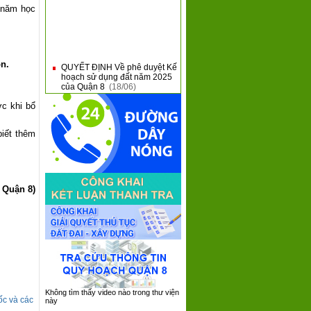
 năm học
QUYẾT ĐỊNH Về phê duyệt Kế
ôn.
■
hoạch sử dụng đất năm 2025
của Quận 8
(18/06)
Giới thiệu nội dung mới tại
■
ớc khi bổ
Thông tư 31 và Thông tư 32
của Bộ Tài Chính
(10/06)
QUẬN 8 KHAI MẠC HỘI THAO
biết thêm
■
QUỐC PHÒNG NĂM 2025
(09/06)
QUẬN 8: SƠ KẾT 05 NĂM
■
THỰC HIỆN CHƯƠNG TRÌNH
TỔNG THỂ CẢI CÁCH HÀNH
 Quận 8)
CHÍNH NHÀ NƯỚC GIAI
ĐOẠN 2021 - 2030
(08/06)
QUẬN 8 TIẾP XÚC, ĐỐI
■
THOẠI VỚI DOANH NGHIỆP
TRÊN ĐỊA BÀN NĂM 2025
(05/06)
Không tìm thấy video nào trong thư viện
ốc và các
này