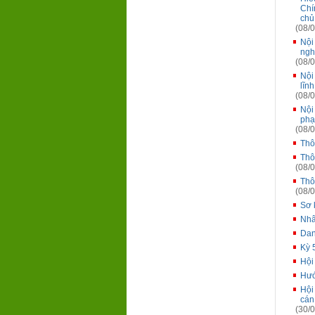
Chí
chủ
(08/0
Nội
ngh
(08/0
Nội
lĩn
(08/0
Nội
phạ
(08/0
Thô
Thô
(08/0
Thô
(08/0
Sơ 
Nhâ
Dan
Kỳ 
Hội
Hướ
Hội
cán
(30/0