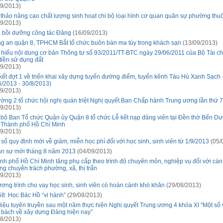
9/2013)
 thảo nâng cao chất lượng sinh hoạt chi bộ loại hình cơ quan quân sự phường thu
9/2013)
 bồi dưỡng công tác Đảng
(16/09/2013)
g an quận 8, TPHCM Bắt tổ chức buôn bán ma túy trong khách sạn
(13/09/2013)
 hiểu nội dung cơ bản Thông tư số 93/2011/TT-BTC ngày 29/06/2011 của Bộ Tài ch
 tiền sử dụng đất
9/2013)
kết đợt 1 về triển khai xây dựng tuyến đường điểm, tuyến kênh Tàu Hủ Xanh Sạch 
6/2013 - 30/8/2013)
9/2013)
ờng 2 tổ chức hội nghị quán triệt Nghị quyết Ban Chấp hành Trung ương lần thứ 7
9/2013)
 bộ Ban Tổ chức Quận ủy Quận 8 tổ chức Lễ kết nạp đảng viên tại Đền thờ Bến D
 Thành phố Hồ Chí Minh
9/2013)
 số quy định mới về giảm, miễn học phí đối với học sinh, sinh viên từ 1/9/2013
(05/
n sự mới tháng 8 năm 2013
(04/09/2013)
nh phố Hồ Chí Minh tăng phụ cấp theo trình độ chuyên môn, nghiệp vụ đối với cán
ng chuyên trách phường, xã, thị trấn
9/2013)
ơng trình cho vay học sinh, sinh viên có hoàn cảnh khó khăn
(29/08/2013)
58: Học Bác Hồ “vi hành”
(29/08/2013)
 liệu tuyên truyền sau một năm thực hiện Nghị quyết Trung ương 4 khóa XI “Một số
 bách về xây dựng Đảng hiện nay”
8/2013)