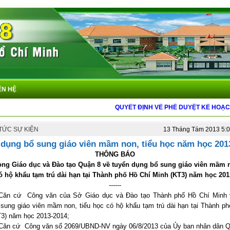
ÊN HỆ
QUYẾT ĐỊNH VỀ PHÊ DUYỆT KẾ HOẠCH S
 TỨC SỰ KIỆN
13 Tháng Tám 2013 5:
 dụng bổ sung giáo viên mầm non, tiểu học năm học 201
THÔNG BÁO
ng Giáo dục và Đào tạo Quận 8 về tuyển dụng bổ sung giáo viên mầm n
ó hộ khẩu tạm trú dài hạn tại Thành phố Hồ Chí Minh (KT3) năm học 201
------
Căn cứ
Công văn của Sở Giáo dục và Đào tạo Thành phố Hồ Chí Minh 
sung giáo viên mầm non, tiểu học có hộ khẩu tạm trú dài hạn tại Thành p
T3) năm học 2013-2014;
Căn cứ
Công văn số 2069/UBND-NV ngày 06/8/2013 của Ủy ban nhân dân Q