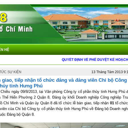
ÊN HỆ
QUYẾT ĐỊNH VỀ PHÊ DUYỆT KẾ HOẠCH SỬ D
 TỨC SỰ KIỆN
13 Tháng Tám 2013 9:
 giao, tiếp nhận tổ chức đảng và đảng viên Chi bộ Công 
thủy tinh Hưng Phú
gày 09/8/2013, tại Văn phòng Công ty cổ phần thủy tinh Hưng Phú đị
 Thế Hiển Phường 2 Quận 8, Đảng ủy khối Doanh nghiệp Công nghiệp Tr
Hồ Chí Minh và Quận ủy Quận 8 đã tổ chức lễ bàn giao, tiếp nhận
01
tổ chức
viên của Chi bộ Công ty cổ phần thủy tinh Hưng Phú về Đảng bộ Doanh ngh
huộc Đảng bộ Quận 8.