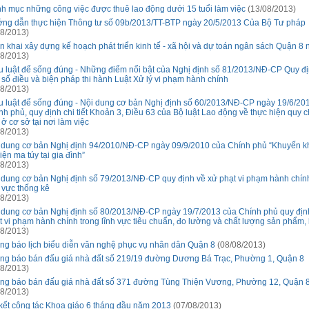
h mục những công việc được thuê lao động dưới 15 tuổi làm việc
(13/08/2013)
ng dẫn thực hiện Thông tư số 09b/2013/TT-BTP ngày 20/5/2013 Của Bộ Tư pháp
8/2013)
ển khai xây dựng kế hoạch phát triển kinh tế - xã hội và dự toán ngân sách Quận 8
8/2013)
u luật để sống đúng - Những điểm nổi bật của Nghị định số 81/2013/NĐ-CP Quy địn
 số điều và biện pháp thi hành Luật Xử lý vi phạm hành chính
8/2013)
u luật để sống đúng - Nội dung cơ bản Nghị định số 60/2013/NĐ-CP ngày 19/6/20
nh phủ, quy định chi tiết Khoản 3, Điều 63 của Bộ luật Lao động về thực hiện quy 
 ở cơ sở tại nơi làm việc
8/2013)
 dung cơ bản Nghị định 94/2010/NĐ-CP ngày 09/9/2010 của Chính phủ “Khuyến kh
iện ma túy tại gia đình”
8/2013)
 dung cơ bản Nghị định số 79/2013/NĐ-CP quy định về xử phạt vi phạm hành chín
h vực thống kê
8/2013)
 dung cơ bản Nghị định số 80/2013/NĐ-CP ngày 19/7/2013 của Chính phủ quy địn
t vi phạm hành chính trong lĩnh vực tiêu chuẩn, đo lường và chất lượng sản phẩm
8/2013)
ng báo lịch biểu diễn văn nghệ phục vụ nhân dân Quận 8
(08/08/2013)
ng báo bán đấu giá nhà đất số 219/19 đường Dương Bá Trạc, Phường 1, Quận 8
8/2013)
ng báo bán đấu giá nhà đất số 371 đường Tùng Thiện Vương, Phường 12, Quận 
8/2013)
kết công tác Khoa giáo 6 tháng đầu năm 2013
(07/08/2013)