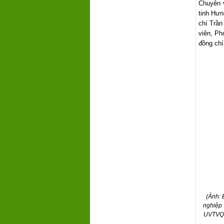
Chuyên v
tinh Hưn
chí Trần
viên, Ph
đồng chí
(Ảnh: 
nghiệp 
UVTVQU,