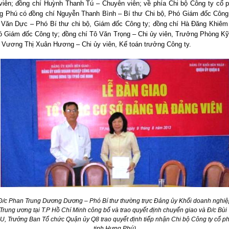
iên; đồng chí Huỳnh Thanh Tú – Chuyên viên; về phía Chi bộ Công ty cổ 
g Phú có đồng chí Nguyễn Thanh Bình – Bí thư Chi bộ, Phó Giám đốc Công
 Văn Dực – Phó Bí thư chi bộ, Giám đốc Công ty; đồng chí Hà Đăng Khiêm
ó Giám đốc Công ty; đồng chí Tô Văn Trọng – Chi ủy viên, Trưởng Phòng Kỹ
 Vương Thị Xuân Hương – Chi ủy viên, Kế toán trưởng Công ty.
Đ/c Phan Trung Dương Dương – Phó Bí thư thường trực Đảng ủy Khối doanh nghi
Trung ương tại T.P Hồ Chí Minh công bố và trao quyết định chuyển giao và Đ/c Bùi 
 Trưởng Ban Tổ chức Quận ủy Q8 trao quyết định tiếp nhận Chi bộ Công ty cổ p
tinh Hưng Phú)