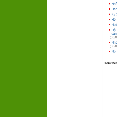
Nhâ
Dan
Kỳ 
Hội
Hướ
Hội
cán
(30/0
Nhữ
(30/0
Nội
Xem the