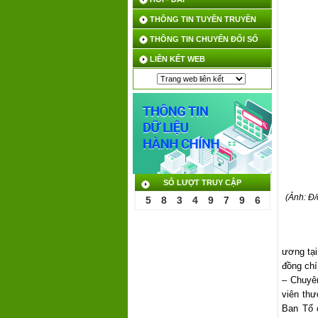
THÔNG TIN TUYÊN TRUYỀN
THÔNG TIN CHUYỂN ĐỔI SỐ
LIÊN KẾT WEB
SỐ LƯỢT TRUY CẬP
(Ảnh: Đ/
5
8
3
4
9
7
9
6
ương tại
đồng ch
– Chuyê
viên th
Ban Tổ 