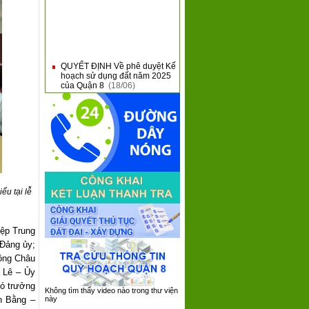
QUYẾT ĐỊNH Về phê duyệt Kế
■
hoạch sử dụng đất năm 2025
của Quận 8
(18/06)
Giới thiệu nội dung mới tại
■
Thông tư 31 và Thông tư 32
của Bộ Tài Chính
(10/06)
QUẬN 8 KHAI MẠC HỘI THAO
■
QUỐC PHÒNG NĂM 2025
(09/06)
QUẬN 8: SƠ KẾT 05 NĂM
■
THỰC HIỆN CHƯƠNG TRÌNH
TỔNG THỂ CẢI CÁCH HÀNH
CHÍNH NHÀ NƯỚC GIAI
ểu tại lễ
ĐOẠN 2021 - 2030
(08/06)
QUẬN 8 TIẾP XÚC, ĐỐI
■
THOẠI VỚI DOANH NGHIỆP
iệp Trung
TRÊN ĐỊA BÀN NĂM 2025
 Đảng ủy;
(05/06)
ồng Châu
 Lê – Ủy
ó trưởng
Không tìm thấy video nào trong thư viện
h Bằng –
này