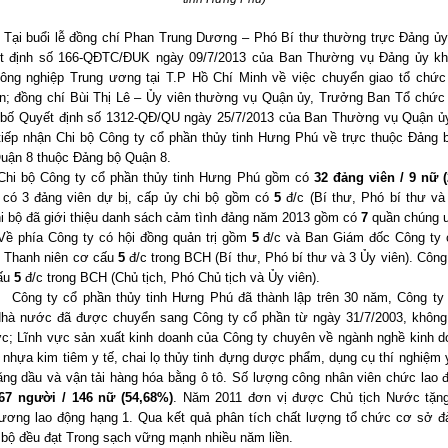
Tại buổi lễ đồng chí Phan Trung Dương – Phó Bí thư thường trực Đảng ủ
t định số 166-QĐTC/ĐUK ngày 09/7/2013 của Ban Thường vụ Đảng ủy kh
công nghiệp Trung ương tại T.P Hồ Chí Minh về việc chuyển giao tổ chức
ên; đồng chí Bùi Thị Lê – Ủy viên thường vụ Quận ủy, Trưởng Ban Tổ chức
 bố Quyết định số 1312-QĐ/QU ngày 25/7/2013 của Ban Thường vụ Quận ủ
tiếp nhận Chi bộ Công ty cổ phần thủy tinh Hưng Phú về trực thuộc Đảng
uận 8 thuộc Đảng bộ Quận 8.
Chi bộ Công ty cổ phần thủy tinh Hưng Phú gồm có
32 đảng viên / 9 nữ 
 có 3 đảng viên dự bị, cấp ủy chi bộ gồm có
5
đ/c (Bí thư, Phó bí thư và
hi bộ đã giới thiệu danh sách cảm tình đảng năm 2013 gồm có
7
quần chúng ư
Về phía Công ty có hội đồng quản trị gồm
5
đ/c và Ban Giám đốc Công ty
n Thanh niên cơ cấu
5
đ/c trong BCH (Bí thư, Phó bí thư và 3 Ủy viên). Côn
ấu
5
đ/c trong BCH (Chủ tịch, Phó Chủ tịch và Ủy viên).
Công ty cổ phần thủy tinh Hưng Phú đã thành lập trên 30 năm, Công ty
Nhà nước đã được chuyển sang Công ty cổ phần từ ngày 31/7/2003, không
c; Lĩnh vực sản xuất kinh doanh của Công ty chuyên về ngành nghề kinh d
 nhựa kim tiêm y tế, chai lọ thủy tinh đựng dược phẩm, dụng cụ thí nghiệm y
ng dầu và vận tải hàng hóa bằng ô tô. Số lượng công nhân viên chức lao 
67 người / 146 nữ (54,68%)
. Năm 2011 đơn vị được Chủ tịch Nước tặn
ương lao động hạng 1. Qua kết quả phân tích chất lượng tổ chức cơ sở đ
bộ đều đạt Trong sạch vững mạnh nhiều năm liền.