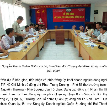
c Nguyễn Thanh Bình – Bí thư chi bộ, Phó Giám đốc Công ty đại diện cấp ủy phát bi
bàn giao)
Đến dự lễ bàn giao, tiếp nhận về phía Đảng ủy khối doanh nghiệp công ngh
 T.P Hồ Chí Minh có đồng chí Phan Trung Dương – Phó Bí thư thường trực
í Nguyễn Thương – Phó trưởng Ban Tổ chức Đảng ủy; đồng chí Phan Thị H
n viên Ban Tổ chức Đảng ủy; về phía Quận ủy Quận 8 có đồng chí Bùi Thị
ường vụ Quận ủy, Trưởng Ban Tổ chức Quận ủy; đồng chí Lê Văn Tám – Ph
chức Quận ủy, Bí thư Đảng ủy Doanh nghiệp Quận 8; đồng chí Bùi Than