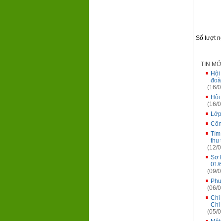
Số lượt 
TIN M
Hội
đoà
(16/0
Hội
(16/0
Lớp
Côn
Tìm
thu
(12/0
Sơ 
01/
(09/0
Phư
(06/0
Chi
Chi
(05/0