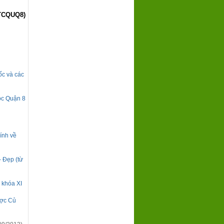
TCQUQ8)
ốc và các
ộc Quận 8
ính về
- Đẹp (từ
 khóa XI
ược Củ