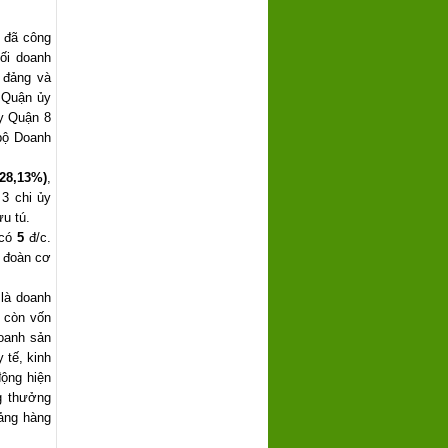
y đã công
ối doanh
 đảng và
 Quận ủy
y Quận 8
 bộ Doanh
(28,13%)
,
 3 chi ủy
u tú.
 có
5
đ/c.
g đoàn cơ
 là doanh
 còn vốn
oanh sản
 tế, kinh
động hiện
g thưởng
ảng hàng