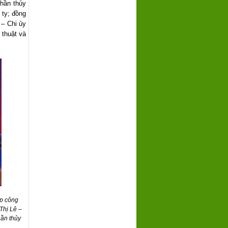
phần thủy
 ty; đồng
 – Chi ủy
 thuật và
ệp công
Thị Lê –
hần thủy