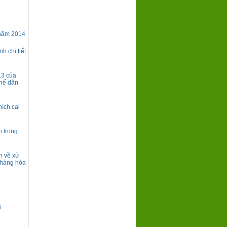
 năm 2014
h chi tiết
13 của
chế dân
ích cai
h trong
h về xử
, hàng hóa
8