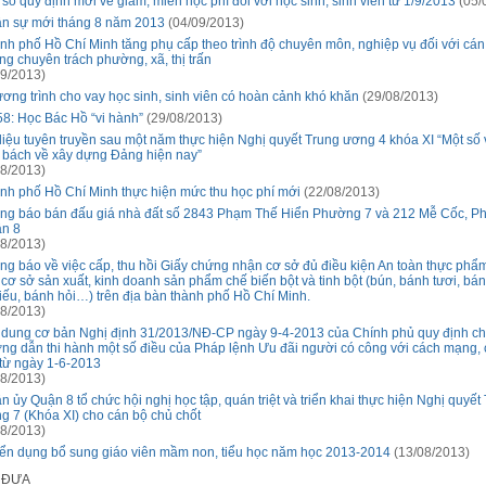
 số quy định mới về giảm, miễn học phí đối với học sinh, sinh viên từ 1/9/2013
(05/
n sự mới tháng 8 năm 2013
(04/09/2013)
nh phố Hồ Chí Minh tăng phụ cấp theo trình độ chuyên môn, nghiệp vụ đối với cán
ng chuyên trách phường, xã, thị trấn
9/2013)
ơng trình cho vay học sinh, sinh viên có hoàn cảnh khó khăn
(29/08/2013)
58: Học Bác Hồ “vi hành”
(29/08/2013)
 liệu tuyên truyền sau một năm thực hiện Nghị quyết Trung ương 4 khóa XI “Một số
 bách về xây dựng Đảng hiện nay”
8/2013)
nh phố Hồ Chí Minh thực hiện mức thu học phí mới
(22/08/2013)
ng báo bán đấu giá nhà đất số 2843 Phạm Thế Hiển Phường 7 và 212 Mễ Cốc, P
n 8
8/2013)
ng báo về việc cấp, thu hồi Giấy chứng nhận cơ sở đủ điều kiện An toàn thực phẩm
 cơ sở sản xuất, kinh doanh sản phẩm chế biến bột và tinh bột (bún, bánh tươi, bá
tiếu, bánh hỏi…) trên địa bàn thành phố Hồ Chí Minh.
8/2013)
 dung cơ bản Nghị định 31/2013/NĐ-CP ngày 9-4-2013 của Chính phủ quy định chi 
ng dẫn thi hành một số điều của Pháp lệnh Ưu đãi người có công với cách mạng, 
 từ ngày 1-6-2013
8/2013)
n ủy Quận 8 tổ chức hội nghị học tập, quán triệt và triển khai thực hiện Nghị quyết
g 7 (Khóa XI) cho cán bộ chủ chốt
8/2013)
ển dụng bổ sung giáo viên mầm non, tiểu học năm học 2013-2014
(13/08/2013)
Ã ĐƯA