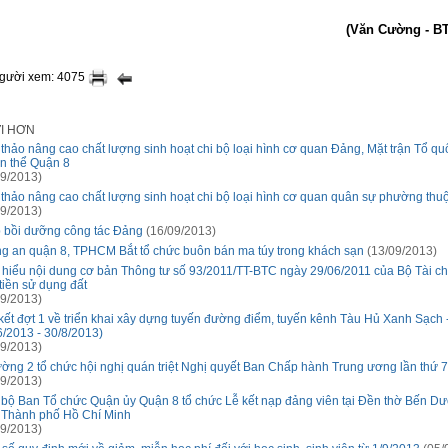
(Văn Cường - B
người xem: 4075
ỚI HƠN
 thảo nâng cao chất lượng sinh hoạt chi bộ loại hình cơ quan Đảng, Mặt trận Tổ qu
n thể Quận 8
9/2013)
 thảo nâng cao chất lượng sinh hoạt chi bộ loại hình cơ quan quân sự phường thu
9/2013)
 bồi dưỡng công tác Đảng
(16/09/2013)
g an quận 8, TPHCM Bắt tổ chức buôn bán ma túy trong khách sạn
(13/09/2013)
 hiểu nội dung cơ bản Thông tư số 93/2011/TT-BTC ngày 29/06/2011 của Bộ Tài ch
 tiền sử dụng đất
9/2013)
kết đợt 1 về triển khai xây dựng tuyến đường điểm, tuyến kênh Tàu Hủ Xanh Sạch 
6/2013 - 30/8/2013)
9/2013)
ờng 2 tổ chức hội nghị quán triệt Nghị quyết Ban Chấp hành Trung ương lần thứ 7
9/2013)
 bộ Ban Tổ chức Quận ủy Quận 8 tổ chức Lễ kết nạp đảng viên tại Đền thờ Bến D
 Thành phố Hồ Chí Minh
9/2013)