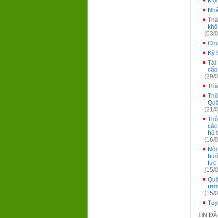
Một
Nhâ
Thà
khô
(03/0
Chư
Kỳ 
Tài
cấp
(29/0
Thà
Thô
Quậ
(21/0
Thô
các
hủ 
(16/0
Nội
hướ
lực
(15/0
Quậ
ươn
(15/0
Tuy
TIN Đ