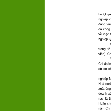
bố Quyế
nghiệp 
đảng vi
đã công
về việc 
nghiệp Q
trong đó
viên). C
Chi đoà
sở cơ c
nghiệp 
Nhà nướ
xuất óng
doanh xă
nay là
2
Huân ch
năm Chi 