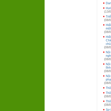
Dan
Hướ
(13/0
Tri
(08/0
Hiể
một
(08/0
Hiể
Chí
chủ
(08/0
Nội
ngh
(08/0
Nội
lĩn
(08/0
Nội
phạ
(08/0
Thô
Thô
(08/0
Thô
(08/0
Sơ 