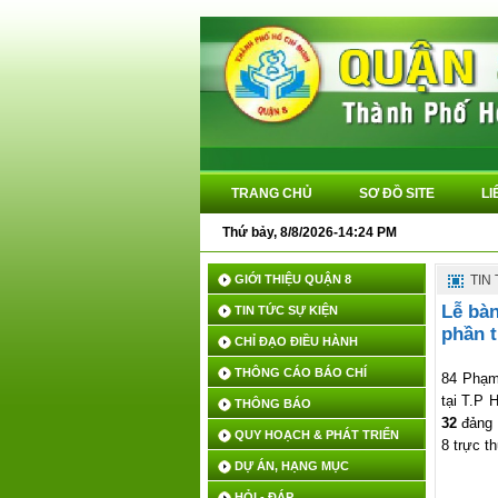
TRANG CHỦ
SƠ ĐỒ SITE
LI
Thứ bảy, 8/8/2026-14:24 PM
GIỚI THIỆU QUẬN 8
TIN
Lễ bàn
TIN TỨC SỰ KIỆN
phần 
CHỈ ĐẠO ĐIỀU HÀNH
Chiều n
THÔNG CÁO BÁO CHÍ
84 Phạm
tại T.P 
THÔNG BÁO
32
đảng 
QUY HOẠCH & PHÁT TRIỂN
8 trực t
DỰ ÁN, HẠNG MỤC
HỎI - ĐÁP