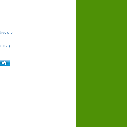
thức cho
 (GTGT)