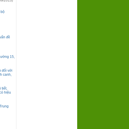
09/2013)
 bộ
 vấn đề
hường 15,
 đối với
nh canh,
tiết,
có hiệu
 Trung